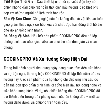
Tiết Kiệm Thời Gian
: Các thiết bị như nồi áp suất điện hay nồi
chiên không dầu giúp rút ngắn thời gian nấu nướng, đặc biệt phù
hợp với những người có lịch trình bận rộn.
Bảo Vệ Sức Khỏe
: Công nghệ nấu ăn không dầu và vật liệu an toàn
giúp giảm thiểu nguy cơ tiếp xúc với chất độc hại, đồng thời hỗ trợ
chế độ ăn uống lành mạnh.
Dễ Dàng Vệ Sinh
: Hầu hết sản phẩm COOKINGPRO đều có lớp
chống dính cao cấp, giúp việc lau chùi trở nên đơn giản và nhanh
chóng.
COOKINGPRO Và Xu Hướng Sống Hiện Đại
Trong bối cảnh người tiêu dùng ngày càng quan tâm đến sức khỏe
và sự tiện nghi, thương hiệu COOKINGPRO đã kịp thời nắm bắt xu
hướng này. Các sản phẩm của họ không chỉ đáp ứng nhu cầu cơ
bản mà còn góp phần định hình lối sống hiện đại, nơi công nghệ và
sức khỏe song hành. Ví dụ, nồi chiên không dầu COOKINGPRO đã
trở thành biểu tượng của phong cách nấu ăn không dầu – một xu
hướng đang được ưa chuộng trên toàn cầu.