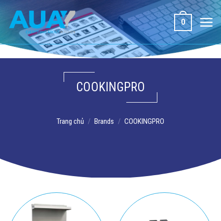
Bỏ
qua
0
nội
dung
COOKINGPRO
Trang chủ
/
Brands
/
COOKINGPRO