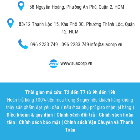
58 Nguyễn Hoàng, Phường An Phú, Quận 2, HCM
83/12 Thạnh Lộc 15, Khu Phố 3C, Phường Thành Lộc, Quận
12, HCM
096 2233 749
096 2233 749
info@auacorp.vn
www.auacorp.vn
Thời gian mở cửa: T2 đến T7 từ 9h đến 19h
Hoàn trả hàng 100% tiền mua trong 3 ngày nếu khách hàng không
thấy sản phẩm đạt yêu cầu. ( nếu ở xa phụ phí giao nhận lại hàng )
Điều khoản & quy định
|
Chính sách đổi trả
|
Chính sách hoàn
tiền
|
Chính sách bảo mật
|
Chính sách Vận Chuyển và Thanh
Toán