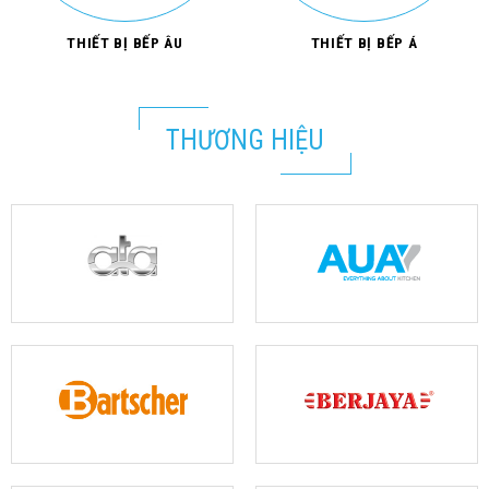
THIẾT BỊ BẾP ÂU
THIẾT BỊ BẾP Á
THƯƠNG HIỆU