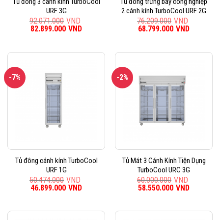
Tủ đông 3 cánh kính TurboCool
Tủ đông trưng bày công nghiệp
URF 3G
2 cánh kính TurboCool URF 2G
92.071.000
VND
76.209.000
VND
Giá
82.899.000
VND
Giá
Giá
68.799.000
VND
Giá
gốc
hiện
gốc
hiện
là:
tại
là:
tại
92.071.000VND.
là:
76.209.000VND.
là:
82.899.000VND.
68.799.0
-7%
-2%
Tủ đông cánh kính TurboCool
Tủ Mát 3 Cánh Kính Tiện Dụng
URF 1G
TurboCool URC 3G
50.474.000
VND
60.000.000
VND
Giá
46.899.000
VND
Giá
Giá
58.550.000
VND
Giá
gốc
hiện
gốc
hiện
là:
tại
là:
tại
50.474.000VND.
là:
60.000.000VND.
là:
46.899.000VND.
58.550.0