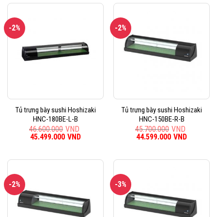
48.500.000VND.
là:
46.600.000VND.
là:
46.799.000VND.
45.499.0
-2%
-2%
Tủ trưng bày sushi Hoshizaki
Tủ trưng bày sushi Hoshizaki
HNC-180BE-L-B
HNC-150BE-R-B
46.600.000
VND
45.700.000
VND
Giá
45.499.000
VND
Giá
Giá
44.599.000
VND
Giá
gốc
hiện
gốc
hiện
là:
tại
là:
tại
46.600.000VND.
là:
45.700.000VND.
là:
45.499.000VND.
44.599.0
-2%
-3%