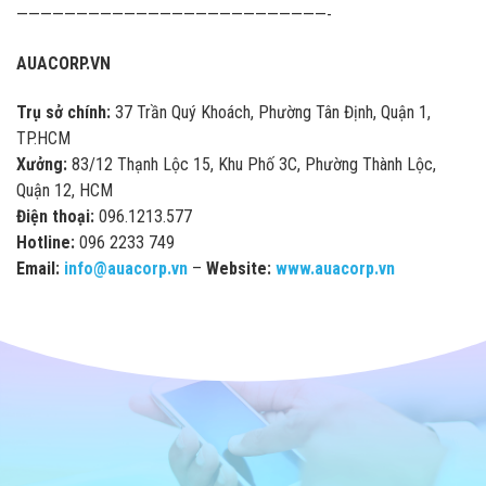
——————————————————————————-
AUACORP.VN
Trụ sở chính:
37 Trần Quý Khoách, Phường Tân Định, Quận 1,
TP.HCM
Xưởng:
83/12 Thạnh Lộc 15, Khu Phố 3C, Phường Thành Lộc,
Quận 12, HCM
Điện thoại:
096.1213.577
Hotline:
096 2233 749
Email:
info@auacorp.vn
–
Website:
www.auacorp.vn