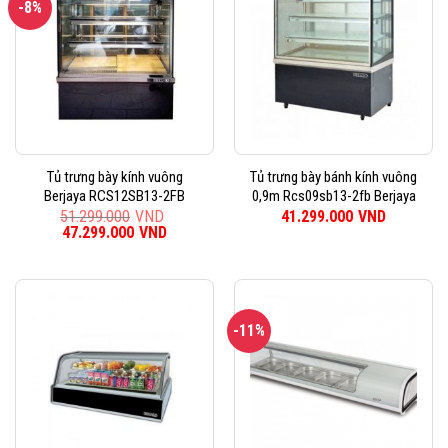
-8%
Tủ trưng bày kính vuông
Tủ trưng bày bánh kính vuông
Berjaya RCS12SB13-2FB
0,9m Rcs09sb13-2fb Berjaya
51.299.000
VND
41.299.000
VND
Giá
47.299.000
VND
Giá
gốc
hiện
là:
tại
51.299.000VND.
là:
47.299.000VND.
-11%