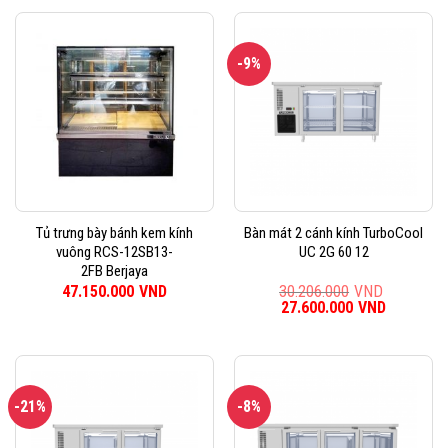
-9%
Tủ trưng bày bánh kem kính
Bàn mát 2 cánh kính TurboCool
vuông RCS-12SB13-
UC 2G 60 12
2FB Berjaya
47.150.000
VND
30.206.000
VND
Giá
27.600.000
VND
Giá
gốc
hiện
là:
tại
30.206.000VND.
là:
27.600.0
-21%
-8%