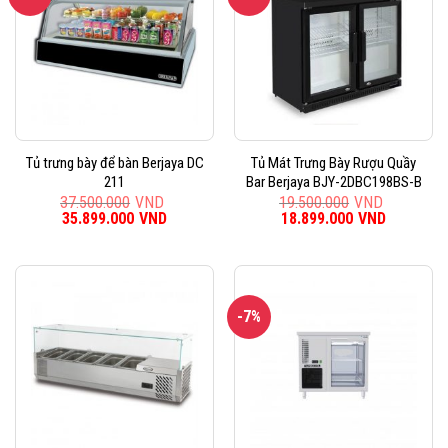
Tủ trưng bày để bàn Berjaya DC
Tủ Mát Trưng Bày Rượu Quầy
211
Bar Berjaya BJY-2DBC198BS-B
37.500.000
VND
19.500.000
VND
Giá
35.899.000
VND
Giá
Giá
18.899.000
VND
Giá
gốc
hiện
gốc
hiện
là:
tại
là:
tại
37.500.000VND.
là:
19.500.000VND.
là:
35.899.000VND.
18.899.0
-7%