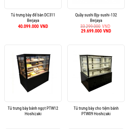
Tủ trưng bày để bàn DC311
Quầy sushi Bjy-sushi-132
Berjaya
Berjaya
40.099.000
VND
33.299.000
VND
Giá
29.699.000
VND
Giá
gốc
hiện
là:
tại
33.299.000VND.
là:
29.699.0
Tủ trưng bày bánh ngọt PTW12
Tủ trưng bày cho tiệm bánh
Hoshizaki
PTW09 Hoshizaki