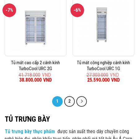
-7%
-6%
Tủ mát cao cấp 2 cánh kính
Tủ mát công nghiệp cánh kính
TurboCool URC 2G
TurboCool URC 1G
41.718.000
VND
27.303.000
VND
Giá
38.800.000
VND
Giá
Giá
25.590.000
VND
Giá
gốc
hiện
gốc
hiện
là:
tại
là:
tại
41.718.000VND.
là:
27.303.000VND.
là:
38.800.000VND.
25.590.0
1
2
TỦ TRƯNG BÀY
Tủ trưng bày thực phẩm
được sản xuất theo dây chuyền công
nghệ hiện đại, nhập khẩu trực tiếp, phân phối giá tốt bởi Âu Á Corp