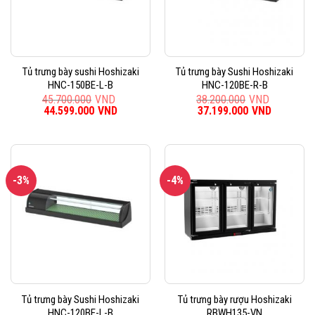
Tủ trưng bày sushi Hoshizaki
Tủ trưng bày Sushi Hoshizaki
HNC-150BE-L-B
HNC-120BE-R-B
45.700.000
VND
38.200.000
VND
Giá
44.599.000
VND
Giá
Giá
37.199.000
VND
Giá
gốc
hiện
gốc
hiện
là:
tại
là:
tại
45.700.000VND.
là:
38.200.000VND.
là:
44.599.000VND.
37.199.0
-3%
-4%
Tủ trưng bày Sushi Hoshizaki
Tủ trưng bày rượu Hoshizaki
HNC-120BE-L-B
RBWH135-VN