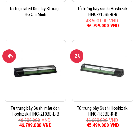
Refrigerated Display Storage
Tủ trưng bày sushi Hoshizaki
Ho Chi Minh
HNC-210BE-R-B
48.500.000
VND
Giá
46.799.000
VND
Giá
gốc
hiện
là:
tại
48.500.000VND.
là:
46.799.0
-4%
-2%
Tủ trưng bày Sushi màu đen
Tủ trưng bày Sushi Hoshizaki
Hoshizaki HNC-210BE-L-B
HNC-180BE-R-B
48.500.000
VND
46.600.000
VND
Giá
46.799.000
VND
Giá
Giá
45.499.000
VND
Giá
gốc
hiện
gốc
hiện
là:
tại
là:
tại