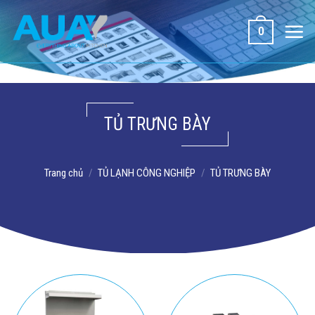
Bỏ
qua
0
nội
dung
TỦ TRƯNG BÀY
Trang chủ
/
TỦ LẠNH CÔNG NGHIỆP
/
TỦ TRƯNG BÀY