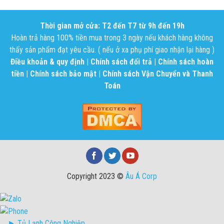
Thời gian mở cửa: T2 đến T7 từ 9h đến 19h
Hoàn trả hàng 100% tiền mua trong 3 ngày nếu khách hàng không
thấy sản phẩm đạt yêu cầu. ( nếu ở xa phụ phí giao nhận lại hàng )
Điều khoản & quy định
|
Chính sách đổi trả
|
Chính sách hoàn
tiền
|
Chính sách bảo mật
|
Chính sách Vận Chuyển và Thanh
Toán
Copyright 2023 ©
Âu Á Corp
► Tủ Lạnh Công Nghiệp