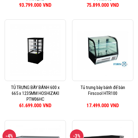
93.799.000
VND
75.899.000
VND
TỦ TRƯNG BÀY BÁNH 600 x
Tủ trưng bày bánh để bàn
665 x 1235MM HOSHIZAKI
Firscool HTR100
PTW06HC
61.699.000
VND
17.499.000
VND
-4%
-3%