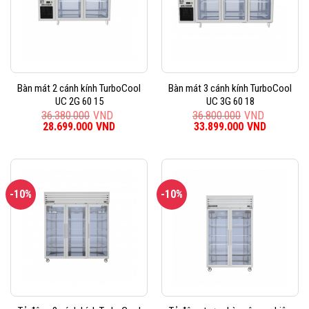
Bàn mát 2 cánh kính TurboCool
Bàn mát 3 cánh kính TurboCool
UC 2G 60 15
UC 3G 60 18
36.380.000
VND
36.800.000
VND
Giá
28.699.000
VND
Giá
Giá
33.899.000
VND
Giá
gốc
hiện
gốc
hiện
là:
tại
là:
tại
36.380.000VND.
là:
36.800.000VND.
là:
28.699.000VND.
33.899.0
-10%
-10%