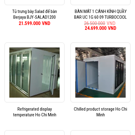
Tủ trưng bày Salad để bàn
BÀN MÁT 1 CÁNH KÍNH QUẦY
Berjaya BJY-SALAD1200
BAR UC 1G 60 09 TURBOCOOL
21.599.000
VND
26.500.000
VND
Giá
24.699.000
VND
Giá
gốc
hiện
là:
tại
26.500.000VND.
là:
24.699.0
Refrigerated display
Chilled product storage Ho Chi
temperature Ho Chi Minh
Minh