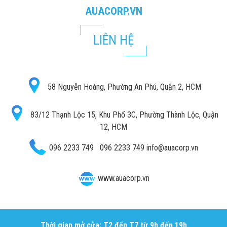
AUACORP.VN
LIÊN HỆ
58 Nguyễn Hoàng, Phường An Phú, Quận 2, HCM
83/12 Thạnh Lộc 15, Khu Phố 3C, Phường Thành Lộc, Quận
12, HCM
096 2233 749
096 2233 749
info@auacorp.vn
www.auacorp.vn
Thời gian mở cửa: T2 đến T7 từ 9h đến 19h