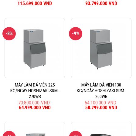
Giá
115.699.000
VND
Giá
Giá
93.799.000
VND
Giá
gốc
hiện
gốc
hiện
là:
tại
là:
tại
126.800.000VND.
là:
102.800.000VND.
là:
115.699.000VND.
93.799.0
-8%
-9%
MÁY LÀM ĐÁ VIÊN 225
MÁY LÀM ĐÁ VIÊN 130
KG/NGÀY HOSHIZAKI SRM-
KG/NGÀY HOSHIZAKI SRM-
270WB
200WB
70.800.000
VND
64.100.000
VND
Giá
64.999.000
VND
Giá
Giá
58.299.000
VND
Giá
gốc
hiện
gốc
hiện
là:
tại
là:
tại
70.800.000VND.
là:
64.100.000VND.
là:
64.999.000VND.
58.299.0