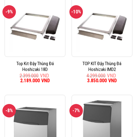
71.899.000VND.
42.099.0
-9%
-10%
Top Kit Đậy Thùng Đá
TOP KIT Đậy Thùng Đá
Hoshizaki 18D
Hoshizaki IMD2
2.399.000
VND
4.299.000
VND
Giá
2.189.000
VND
Giá
Giá
3.850.000
VND
Giá
gốc
hiện
gốc
hiện
là:
tại
là:
tại
2.399.000VND.
là:
4.299.000VND.
là:
2.189.000VND.
3.850.000
-8%
-7%