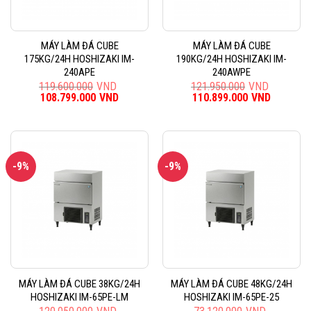
MÁY LÀM ĐÁ CUBE
MÁY LÀM ĐÁ CUBE
175KG/24H HOSHIZAKI IM-
190KG/24H HOSHIZAKI IM-
240APE
240AWPE
119.600.000
VND
121.950.000
VND
Giá
108.799.000
VND
Giá
Giá
110.899.000
VND
Giá
gốc
hiện
gốc
hiện
là:
tại
là:
tại
119.600.000VND.
là:
121.950.000VND.
là:
108.799.000VND.
110.899
-9%
-9%
MÁY LÀM ĐÁ CUBE 38KG/24H
MÁY LÀM ĐÁ CUBE 48KG/24H
HOSHIZAKI IM-65PE-LM
HOSHIZAKI IM-65PE-25