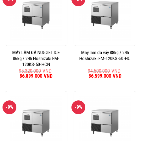
MÁY LÀM ĐÁ NUGGET ICE
Máy làm đá vảy 88kg / 24h
86kg / 24h Hoshizaki FM-
Hoshizaki FM-120KS-50-HC
120KS-50-HCN
95.320.000
VND
94.500.000
VND
Giá
86.899.000
VND
Giá
Giá
86.599.000
VND
Giá
gốc
hiện
gốc
hiện
là:
tại
là:
tại
95.320.000VND.
là:
94.500.000VND.
là:
86.899.000VND.
86.599.0
-9%
-9%