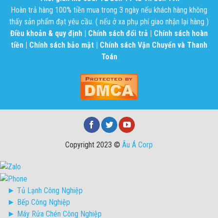
Hoàn trả hàng 100% tiền mua trong 3 ngày nếu khách hàng không
thấy sản phẩm đạt yêu cầu. ( nếu ở xa phụ phí giao nhận lại hàng )
Điều khoản & quy định
|
Chính sách đổi trả
|
Chính sách hoàn
tiền
|
Chính sách bảo mật
|
Chính sách Vận Chuyển và Thanh
Toán
Copyright 2023 ©
Âu Á Corp
► Tủ Lạnh Công Nghiệp
► Bếp Công Nghiệp
► Máy Rửa Chén Công Nghiệp