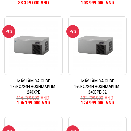
Giá
88.399.000
VND
Giá
Giá
103.999.000
VND
Giá
gốc
hiện
gốc
hiện
là:
tại
là:
tại
96.900.000VND.
là:
114.400.000VND.
là:
88.399.000VND.
103.999
-9%
-9%
MÁY LÀM ĐÁ CUBE
MÁY LÀM ĐÁ CUBE
175KG/24H HOSHIZAKI IM-
160KG/24H HOSHIZAKI IM-
240XPE
240DPE-32
116.750.000
VND
137.700.000
VND
Giá
106.199.000
VND
Giá
Giá
124.999.000
VND
Giá
gốc
hiện
gốc
hiện
là:
tại
là:
tại
116.750.000VND.
là:
137.700.000VND.
là:
106.199.000VND.
124.999