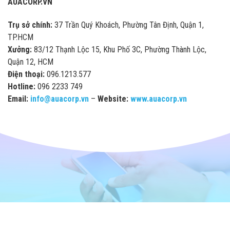
AUACORP.VN
Trụ sở chính:
37 Trần Quý Khoách, Phường Tân Định, Quận 1,
TP.HCM
Xưởng:
83/12 Thạnh Lộc 15, Khu Phố 3C, Phường Thành Lộc,
Quận 12, HCM
Điện thoại:
096.1213.577
Hotline:
096 2233 749
Email:
info@auacorp.vn
–
Website:
www.auacorp.vn