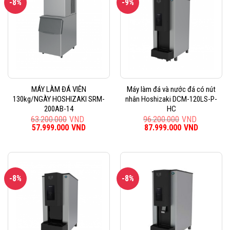
-8%
-9%
MÁY LÀM ĐÁ VIÊN
Máy làm đá và nước đá có nút
130kg/NGÀY HOSHIZAKI SRM-
nhân Hoshizaki DCM-120LS-P-
200AB-14
HC
63.200.000
VND
96.200.000
VND
Giá
57.999.000
VND
Giá
Giá
87.999.000
VND
Giá
gốc
hiện
gốc
hiện
là:
tại
là:
tại
63.200.000VND.
là:
96.200.000VND.
là:
57.999.000VND.
87.999.0
-8%
-8%