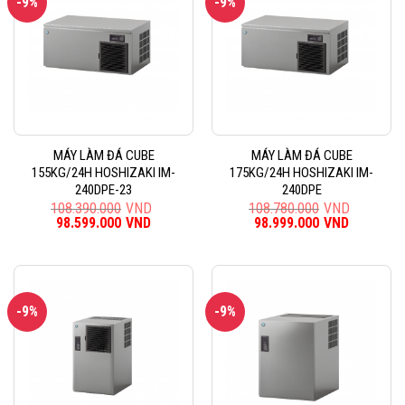
-9%
-9%
MÁY LÀM ĐÁ CUBE
MÁY LÀM ĐÁ CUBE
155KG/24H HOSHIZAKI IM-
175KG/24H HOSHIZAKI IM-
240DPE-23
240DPE
108.390.000
VND
108.780.000
VND
Giá
98.599.000
VND
Giá
Giá
98.999.000
VND
Giá
gốc
hiện
gốc
hiện
là:
tại
là:
tại
108.390.000VND.
là:
108.780.000VND.
là:
98.599.000VND.
98.999.0
-9%
-9%