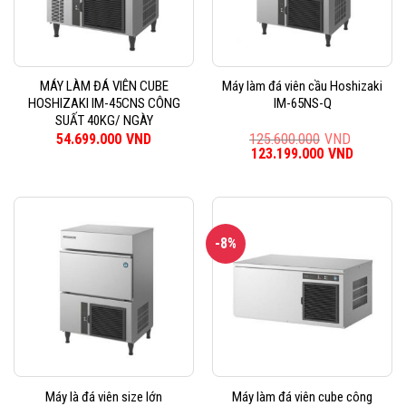
MÁY LÀM ĐÁ VIÊN CUBE
Máy làm đá viên cầu Hoshizaki
HOSHIZAKI IM-45CNS CÔNG
IM-65NS-Q
SUẤT 40KG/ NGÀY
54.699.000
VND
125.600.000
VND
Giá
123.199.000
VND
Giá
gốc
hiện
là:
tại
125.600.000VND.
là:
123.199
-8%
Máy là đá viên size lớn
Máy làm đá viên cube công