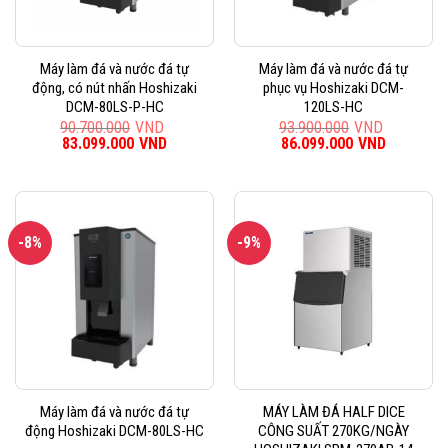
Máy làm đá và nước đá tự
Máy làm đá và nước đá tự
động, có nút nhấn Hoshizaki
phục vụ Hoshizaki DCM-
DCM-80LS-P-HC
120LS-HC
90.700.000
VND
93.900.000
VND
Giá
83.099.000
VND
Giá
Giá
86.099.000
VND
Giá
gốc
hiện
gốc
hiện
là:
tại
là:
tại
90.700.000VND.
là:
93.900.000VND.
là:
83.099.000VND.
86.099.0
-8%
-9%
Máy làm đá và nước đá tự
MÁY LÀM ĐÁ HALF DICE
động Hoshizaki DCM-80LS-HC
CÔNG SUẤT 270KG/NGÀY