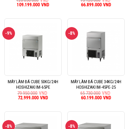
120.050.000
VND
73.120.000
VND
Giá
109.199.000
VND
Giá
Giá
66.899.000
VND
Giá
gốc
hiện
gốc
hiện
là:
tại
là:
tại
120.050.000VND.
là:
73.120.000VND.
là:
109.199.000VND.
66.899.0
-9%
-8%
MÁY LÀM ĐÁ CUBE 50KG/24H
MÁY LÀM ĐÁ CUBE 34KG/24H
HOSHIZAKI IM-65PE
HOSHIZAKI IM-45PE-25
79.950.000
VND
65.730.000
VND
Giá
72.999.000
VND
Giá
Giá
60.199.000
VND
Giá
gốc
hiện
gốc
hiện
là:
tại
là:
tại
79.950.000VND.
là:
65.730.000VND.
là:
72.999.000VND.
60.199.0
-8%
-8%