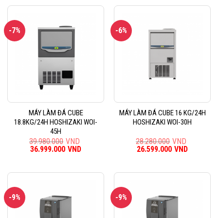
143.140.000VND.
là:
84.140.000VND.
là:
132.299.000VND.
76.799.0
-7%
-6%
MÁY LÀM ĐÁ CUBE
MÁY LÀM ĐÁ CUBE 16 KG/24H
18.8KG/24H HOSHIZAKI WOI-
HOSHIZAKI WOI-30H
45H
39.980.000
VND
28.280.000
VND
Giá
36.999.000
VND
Giá
Giá
26.599.000
VND
Giá
gốc
hiện
gốc
hiện
là:
tại
là:
tại
39.980.000VND.
là:
28.280.000VND.
là:
36.999.000VND.
26.599.0
-9%
-9%