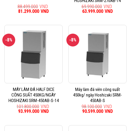
HOSHIZAKI SRM-270AB-14
88.499.000
VND
69.990.000
VND
Giá
81.299.000
VND
Giá
Giá
63.999.000
VND
Giá
gốc
hiện
gốc
hiện
là:
tại
là:
tại
88.499.000VND.
là:
69.990.000VND.
là:
81.299.000VND.
63.999.0
-8%
-8%
MÁY LÀM ĐÁ HALF DICE
Máy làm đá viên công suất
CÔNG SUẤT 450KG/NGÀY
450kg/ ngày Hoshizaki SRM-
HOSHIZAKI SRM-450AB-S-14
450AB-S
101.800.000
VND
98.100.000
VND
Giá
93.999.000
VND
Giá
Giá
90.599.000
VND
Giá
gốc
hiện
gốc
hiện
là:
tại
là:
tại
101.800.000VND.
là:
98.100.000VND.
là:
93.999.000VND.
90.599.0