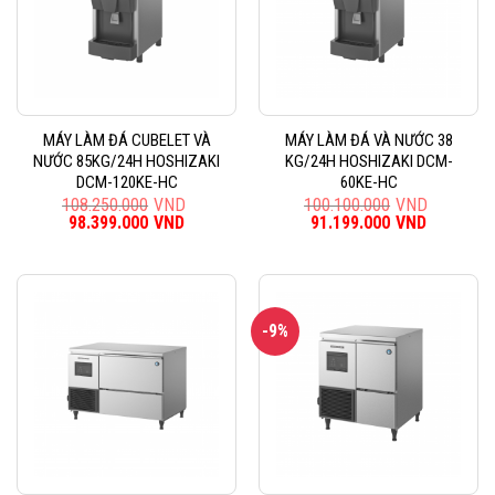
MÁY LÀM ĐÁ CUBELET VÀ
MÁY LÀM ĐÁ VÀ NƯỚC 38
NƯỚC 85KG/24H HOSHIZAKI
KG/24H HOSHIZAKI DCM-
DCM-120KE-HC
60KE-HC
108.250.000
VND
100.100.000
VND
Giá
98.399.000
VND
Giá
Giá
91.199.000
VND
Giá
gốc
hiện
gốc
hiện
là:
tại
là:
tại
108.250.000VND.
là:
100.100.000VND.
là:
98.399.000VND.
91.199.0
-9%