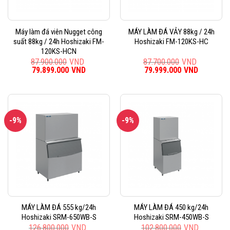
Máy làm đá viên Nugget công
MÁY LÀM ĐÁ VẢY 88kg / 24h
suất 88kg / 24h Hoshizaki FM-
Hoshizaki FM-120KS-HC
120KS-HCN
87.900.000
VND
87.700.000
VND
Giá
79.899.000
VND
Giá
Giá
79.999.000
VND
Giá
gốc
hiện
gốc
hiện
là:
tại
là:
tại
87.900.000VND.
là:
87.700.000VND.
là:
79.899.000VND.
79.999.0
-9%
-9%
MÁY LÀM ĐÁ 555 kg/24h
MÁY LÀM ĐÁ 450 kg/24h
Hoshizaki SRM-650WB-S
Hoshizaki SRM-450WB-S
126.800.000
VND
102.800.000
VND