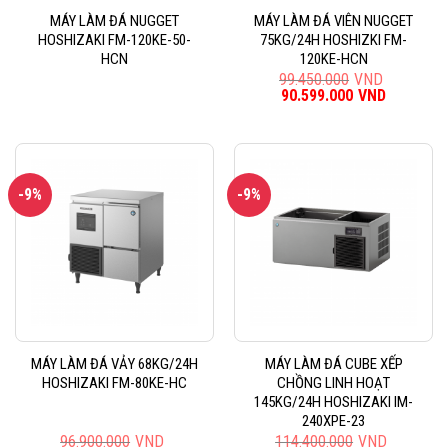
MÁY LÀM ĐÁ NUGGET
MÁY LÀM ĐÁ VIÊN NUGGET
HOSHIZAKI FM-120KE-50-
75KG/24H HOSHIZKI FM-
HCN
120KE-HCN
99.450.000
VND
Giá
90.599.000
VND
Giá
gốc
hiện
là:
tại
99.450.000VND.
là:
90.599.0
-9%
-9%
MÁY LÀM ĐÁ VẢY 68KG/24H
MÁY LÀM ĐÁ CUBE XẾP
HOSHIZAKI FM-80KE-HC
CHỒNG LINH HOẠT
145KG/24H HOSHIZAKI IM-
240XPE-23
96.900.000
VND
114.400.000
VND