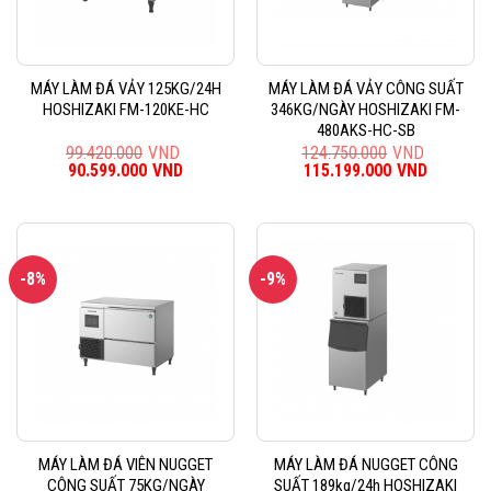
MÁY LÀM ĐÁ VẢY 125KG/24H
MÁY LÀM ĐÁ VẢY CÔNG SUẤT
HOSHIZAKI FM-120KE-HC
346KG/NGÀY HOSHIZAKI FM-
480AKS-HC-SB
99.420.000
VND
124.750.000
VND
Giá
90.599.000
VND
Giá
Giá
115.199.000
VND
Giá
gốc
hiện
gốc
hiện
là:
tại
là:
tại
99.420.000VND.
là:
124.750.000VND.
là:
90.599.000VND.
115.199
-8%
-9%
MÁY LÀM ĐÁ VIÊN NUGGET
MÁY LÀM ĐÁ NUGGET CÔNG
CÔNG SUẤT 75KG/NGÀY
SUẤT 189kg/24h HOSHIZAKI