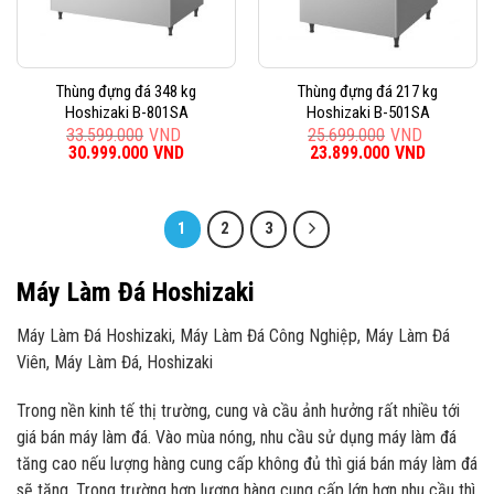
Thùng đựng đá 348 kg
Thùng đựng đá 217 kg
Hoshizaki B-801SA
Hoshizaki B-501SA
33.599.000
VND
25.699.000
VND
Giá
30.999.000
VND
Giá
Giá
23.899.000
VND
Giá
gốc
hiện
gốc
hiện
là:
tại
là:
tại
33.599.000VND.
là:
25.699.000VND.
là:
30.999.000VND.
23.899.0
1
2
3
Máy Làm Đá Hoshizaki
Máy Làm Đá Hoshizaki, Máy Làm Đá Công Nghiệp, Máy Làm Đá
Viên, Máy Làm Đá, Hoshizaki
Trong nền kinh tế thị trường, cung và cầu ảnh hưởng rất nhiều tới
giá bán máy làm đá. Vào mùa nóng, nhu cầu sử dụng máy làm đá
tăng cao nếu lượng hàng cung cấp không đủ thì giá bán máy làm đá
sẽ tăng. Trong trường hợp lượng hàng cung cấp lớn hơn nhu cầu thì