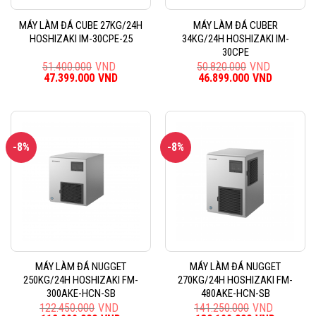
MÁY LÀM ĐÁ CUBE 27KG/24H
MÁY LÀM ĐÁ CUBER
HOSHIZAKI IM-30CPE-25
34KG/24H HOSHIZAKI IM-
30CPE
51.400.000
VND
50.820.000
VND
Giá
47.399.000
VND
Giá
Giá
46.899.000
VND
Giá
gốc
hiện
gốc
hiện
là:
tại
là:
tại
51.400.000VND.
là:
50.820.000VND.
là:
47.399.000VND.
46.899.0
-8%
-8%
MÁY LÀM ĐÁ NUGGET
MÁY LÀM ĐÁ NUGGET
250KG/24H HOSHIZAKI FM-
270KG/24H HOSHIZAKI FM-
300AKE-HCN-SB
480AKE-HCN-SB
122.450.000
VND
141.250.000
VND