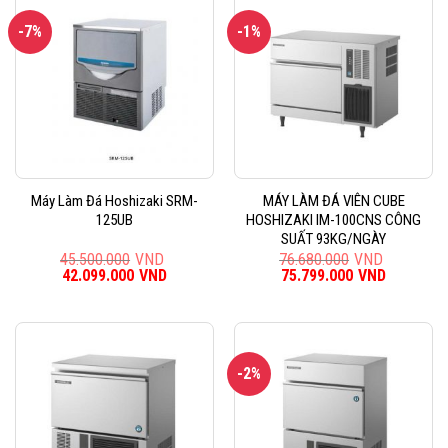
-7%
-1%
Máy Làm Đá Hoshizaki SRM-
MÁY LÀM ĐÁ VIÊN CUBE
125UB
HOSHIZAKI IM-100CNS CÔNG
SUẤT 93KG/NGÀY
45.500.000
VND
76.680.000
VND
Giá
42.099.000
VND
Giá
Giá
75.799.000
VND
Giá
gốc
hiện
gốc
hiện
là:
tại
là:
tại
45.500.000VND.
là:
76.680.000VND.
là:
42.099.000VND.
75.799.0
-2%