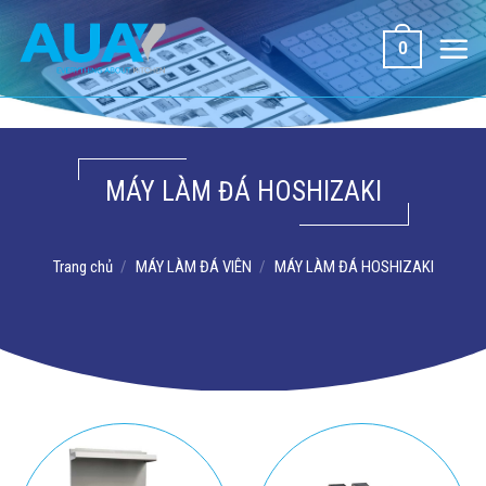
Bỏ
qua
0
nội
dung
MÁY LÀM ĐÁ HOSHIZAKI
Trang chủ
/
MÁY LÀM ĐÁ VIÊN
/
MÁY LÀM ĐÁ HOSHIZAKI