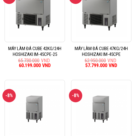
MÁY LÀM ĐÁ CUBE 42KG/24H
MÁY LÀM ĐÁ CUBE 47KG/24H
HOSHIZAKI IM-45CPE-25
HOSHIZAKI IM-45CPE
65.730.000
VND
62.950.000
VND
Giá
60.199.000
VND
Giá
Giá
57.799.000
VND
Giá
gốc
hiện
gốc
hiện
là:
tại
là:
tại
65.730.000VND.
là:
62.950.000VND.
là:
60.199.000VND.
57.799.0
-8%
-8%