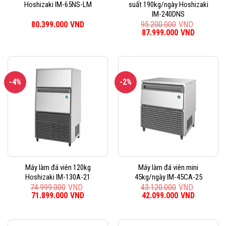
Hoshizaki IM-65NS-LM
suất 190kg/ngày Hoshizaki
IM-240DNS
80.399.000
VND
95.200.000
VND
Giá
87.999.000
VND
Giá
gốc
hiện
là:
tại
95.200.000VND.
là:
87.999.0
-4%
-2%
Máy làm đá viên 120kg
Máy làm đá viên mini
Hoshizaki IM-130A-21
45kg/ngày IM-45CA-25
74.999.000
VND
43.120.000
VND
Giá
71.899.000
VND
Giá
Giá
42.099.000
VND
Giá
gốc
hiện
gốc
hiện
là:
tại
là:
tại
74.999.000VND.
là:
43.120.000VND.
là: