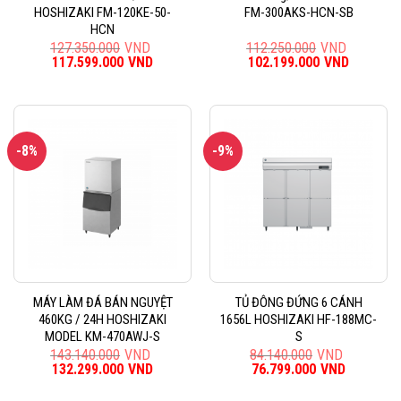
HOSHIZAKI FM-120KE-50-
FM-300AKS-HCN-SB
HCN
127.350.000
VND
112.250.000
VND
Giá
117.599.000
VND
Giá
Giá
102.199.000
VND
Giá
gốc
hiện
gốc
hiện
là:
tại
là:
tại
127.350.000VND.
là:
112.250.000VND.
là:
117.599.000VND.
102.199
-8%
-9%
MÁY LÀM ĐÁ BÁN NGUYỆT
TỦ ĐÔNG ĐỨNG 6 CÁNH
460KG / 24H HOSHIZAKI
1656L HOSHIZAKI HF-188MC-
MODEL KM-470AWJ-S
S
143.140.000
VND
84.140.000
VND
Giá
132.299.000
VND
Giá
Giá
76.799.000
VND
Giá
gốc
hiện
gốc
hiện
là:
tại
là:
tại