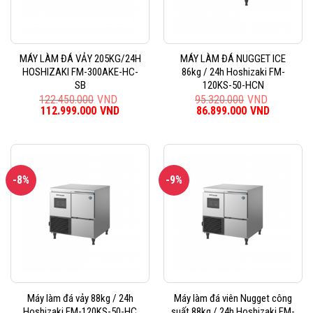
MÁY LÀM ĐÁ VẢY 205KG/24H
MÁY LÀM ĐÁ NUGGET ICE
HOSHIZAKI FM-300AKE-HC-
86kg / 24h Hoshizaki FM-
SB
120KS-50-HCN
122.450.000
VND
95.320.000
VND
Giá
112.999.000
VND
Giá
Giá
86.899.000
VND
Giá
gốc
hiện
gốc
hiện
là:
tại
là:
tại
122.450.000VND.
là:
95.320.000VND.
là:
112.999.000VND.
86.899.0
-8%
-9%
Máy làm đá vảy 88kg / 24h
Máy làm đá viên Nugget công
Hoshizaki FM-120KS-50-HC
suất 88kg / 24h Hoshizaki FM-