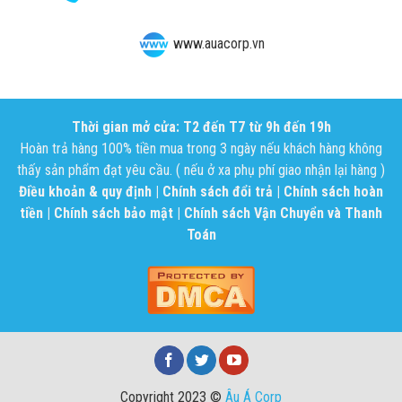
www.auacorp.vn
Thời gian mở cửa: T2 đến T7 từ 9h đến 19h
Hoàn trả hàng 100% tiền mua trong 3 ngày nếu khách hàng không
thấy sản phẩm đạt yêu cầu. ( nếu ở xa phụ phí giao nhận lại hàng )
Điều khoản & quy định
|
Chính sách đổi trả
|
Chính sách hoàn
tiền
|
Chính sách bảo mật
|
Chính sách Vận Chuyển và Thanh
Toán
Copyright 2023 ©
Âu Á Corp