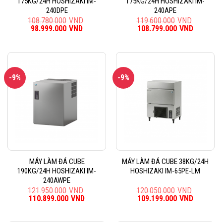
175KG/24H HOSHIZAKI IM-
175KG/24H HOSHIZAKI IM-
240DPE
240APE
108.780.000
VND
119.600.000
VND
Giá
98.999.000
VND
Giá
Giá
108.799.000
VND
Giá
gốc
hiện
gốc
hiện
là:
tại
là:
tại
108.780.000VND.
là:
119.600.000VND.
là:
98.999.000VND.
108.799
-9%
-9%
MÁY LÀM ĐÁ CUBE
MÁY LÀM ĐÁ CUBE 38KG/24H
190KG/24H HOSHIZAKI IM-
HOSHIZAKI IM-65PE-LM
240AWPE
121.950.000
VND
120.050.000
VND
Giá
110.899.000
VND
Giá
Giá
109.199.000
VND
Giá
gốc
hiện
gốc
hiện
là:
tại
là:
tại