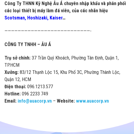
Công Ty THNN Kỹ Nghệ Âu Á chuyên nhập khẩu và phân phối
các loại thiết bị máy làm đá viên, của các nhãn hiệu
Scotsman
,
Hoshizaki
, Kaiser
…
——————————————————————————-
CÔNG TY TNHH – ÂU Á
Trụ sở chính:
37 Trần Quý Khoách, Phường Tân Định, Quận 1,
TP.HCM
Xưởng:
83/12 Thạnh Lộc 15, Khu Phố 3C, Phường Thành Lộc,
Quận 12, HCM
Điện thoại:
096.1213.577
Hotline:
096 2233 749
Email:
info@auacorp.vn
–
Website:
www.auacorp.vn