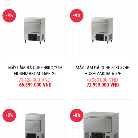
121.950.000VND.
là:
120.050.000VND.
là:
110.899.000VND.
109.199
-9%
-9%
MÁY LÀM ĐÁ CUBE 48KG/24H
MÁY LÀM ĐÁ CUBE 50KG/24H
HOSHIZAKI IM-65PE-25
HOSHIZAKI IM-65PE
73.120.000
VND
79.950.000
VND
Giá
66.899.000
VND
Giá
Giá
72.999.000
VND
Giá
gốc
hiện
gốc
hiện
là:
tại
là:
tại
73.120.000VND.
là:
79.950.000VND.
là:
66.899.000VND.
72.999.0
-8%
-8%