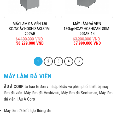
MÁY LÀM ĐÁ VIÊN 130
MÁY LÀM ĐÁ VIÊN
KG/NGÀY HOSHIZAKI SRM-
130kg/NGÀY HOSHIZAKI SRM-
200WB
200AB-14
64.100.000
VND
63.200.000
VND
Giá
58.299.000
VND
Giá
Giá
57.999.000
VND
Giá
gốc
hiện
gốc
hiện
là:
tại
là:
tại
64.100.000VND.
là:
63.200.000VND.
là:
58.299.000VND.
57.999.0
1
2
3
4
MÁY LÀM ĐÁ VIÊN
ÂU Á CORP
tự hào là đơn vị nhập khẩu và phân phối thiết bị máy
làm đá viên. Máy làm đá Hoshizaki, Máy làm đá Scotsman, Máy làm
đá viên | Âu Á Corp
Máy làm đá kết hợp thùng đá