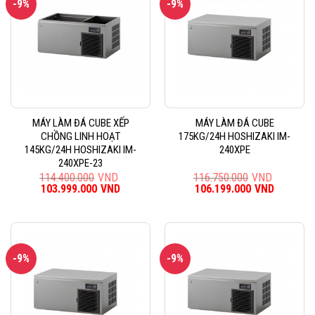
-9%
-9%
MÁY LÀM ĐÁ CUBE XẾP
MÁY LÀM ĐÁ CUBE
CHỒNG LINH HOẠT
175KG/24H HOSHIZAKI IM-
145KG/24H HOSHIZAKI IM-
240XPE
240XPE-23
114.400.000
VND
116.750.000
VND
Giá
103.999.000
VND
Giá
Giá
106.199.000
VND
Giá
gốc
hiện
gốc
hiện
là:
tại
là:
tại
114.400.000VND.
là:
116.750.000VND.
là:
103.999.000VND.
106.199
-9%
-9%