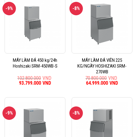
-9%
-8%
MÁY LÀM ĐÁ 450 kg/24h
MÁY LÀM ĐÁ VIÊN 225
Hoshizaki SRM-450WB-S
KG/NGÀY HOSHIZAKI SRM-
270WB
102.800.000
VND
70.800.000
VND
Giá
93.799.000
VND
Giá
Giá
64.999.000
VND
Giá
gốc
hiện
gốc
hiện
là:
tại
là:
tại
102.800.000VND.
là:
70.800.000VND.
là:
93.799.000VND.
64.999.0
-9%
-8%