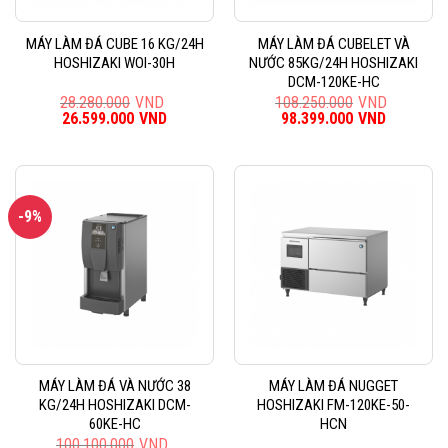
MÁY LÀM ĐÁ CUBE 16 KG/24H
MÁY LÀM ĐÁ CUBELET VÀ
HOSHIZAKI WOI-30H
NƯỚC 85KG/24H HOSHIZAKI
DCM-120KE-HC
28.280.000
VND
108.250.000
VND
Giá
26.599.000
VND
Giá
Giá
98.399.000
VND
Giá
gốc
hiện
gốc
hiện
là:
tại
là:
tại
28.280.000VND.
là:
108.250.000VND.
là:
26.599.000VND.
98.399.0
-9%
MÁY LÀM ĐÁ VÀ NƯỚC 38
MÁY LÀM ĐÁ NUGGET
KG/24H HOSHIZAKI DCM-
HOSHIZAKI FM-120KE-50-
60KE-HC
HCN
100.100.000
VND