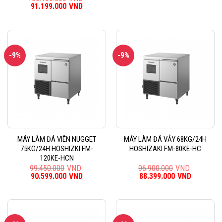
Giá
91.199.000
VND
Giá
gốc
hiện
là:
tại
100.100.000VND.
là:
91.199.000VND.
-9%
-9%
MÁY LÀM ĐÁ VIÊN NUGGET
MÁY LÀM ĐÁ VẢY 68KG/24H
75KG/24H HOSHIZKI FM-
HOSHIZAKI FM-80KE-HC
120KE-HCN
99.450.000
VND
96.900.000
VND
Giá
90.599.000
VND
Giá
Giá
88.399.000
VND
Giá
gốc
hiện
gốc
hiện
là:
tại
là:
tại
99.450.000VND.
là:
96.900.000VND.
là:
90.599.000VND.
88.399.0