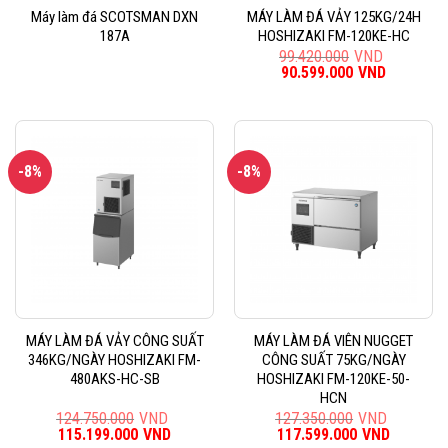
Máy làm đá SCOTSMAN DXN
MÁY LÀM ĐÁ VẢY 125KG/24H
187A
HOSHIZAKI FM-120KE-HC
99.420.000
VND
Giá
90.599.000
VND
Giá
gốc
hiện
là:
tại
99.420.000VND.
là:
90.599.0
-8%
-8%
MÁY LÀM ĐÁ VẢY CÔNG SUẤT
MÁY LÀM ĐÁ VIÊN NUGGET
346KG/NGÀY HOSHIZAKI FM-
CÔNG SUẤT 75KG/NGÀY
480AKS-HC-SB
HOSHIZAKI FM-120KE-50-
HCN
124.750.000
VND
127.350.000
VND
Giá
115.199.000
VND
Giá
Giá
117.599.000
VND
Giá