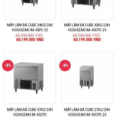
MÁY LÀM ĐÁ CUBE 34KG/24H
MÁY LÀM ĐÁ CUBE 42KG/24H
HOSHIZAKI IM-45PE-25
HOSHIZAKI IM-45CPE-25
65.730.000
VND
65.730.000
VND
Giá
60.199.000
VND
Giá
Giá
60.199.000
VND
Giá
gốc
hiện
gốc
hiện
là:
tại
là:
tại
65.730.000VND.
là:
65.730.000VND.
là:
60.199.000VND.
60.199.0
-8%
-8%
MÁY LÀM ĐÁ CUBE 47KG/24H
MÁY LÀM ĐÁ CUBE 27KG/24H
HOSHIZAKI IM-45CPE
HOSHIZAKI IM-30CPE-25