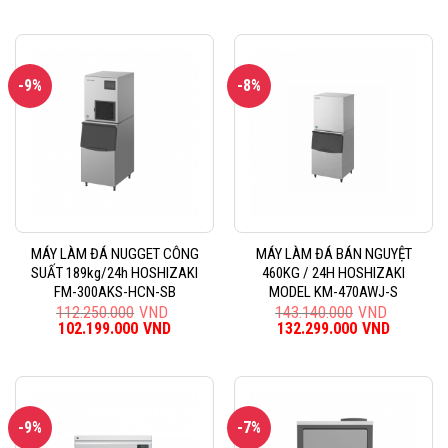
gốc
hiện
gốc
hiện
là:
tại
là:
tại
124.750.000VND.
là:
127.350.000VND.
là:
115.199.000VND.
117.599
-9%
-8%
MÁY LÀM ĐÁ NUGGET CÔNG
MÁY LÀM ĐÁ BÁN NGUYỆT
SUẤT 189kg/24h HOSHIZAKI
460KG / 24H HOSHIZAKI
FM-300AKS-HCN-SB
MODEL KM-470AWJ-S
112.250.000
VND
143.140.000
VND
Giá
102.199.000
VND
Giá
Giá
132.299.000
VND
Giá
gốc
hiện
gốc
hiện
là:
tại
là:
tại
112.250.000VND.
là:
143.140.000VND.
là:
102.199.000VND.
132.299
-9%
-7%