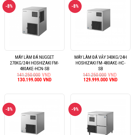
-8%
-8%
MÁY LÀM ĐÁ NUGGET
MÁY LÀM ĐÁ VẢY 340KG/24H
270KG/24H HOSHIZAKI FM-
HOSHIZAKI FM-480AKE-HC-
480AKE-HCN-SB
SB
141.250.000
VND
141.250.000
VND
Giá
130.199.000
VND
Giá
Giá
129.999.000
VND
Giá
gốc
hiện
gốc
hiện
là:
tại
là:
tại
141.250.000VND.
là:
141.250.000VND.
là:
130.199.000VND.
129.999
-8%
-9%