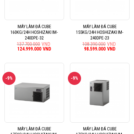
MÁY LÀM ĐÁ CUBE
MÁY LÀM ĐÁ CUBE
160KG/24H HOSHIZAKI IM-
155KG/24H HOSHIZAKI IM-
240DPE-32
240DPE-23
137.700.000
VND
108.390.000
VND
Giá
124.999.000
VND
Giá
Giá
98.599.000
VND
Giá
gốc
hiện
gốc
hiện
là:
tại
là:
tại
137.700.000VND.
là:
108.390.000VND.
là:
124.999.000VND.
98.599.0
-9%
-9%
MÁY LÀM ĐÁ CUBE
MÁY LÀM ĐÁ CUBE