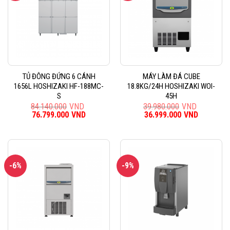
TỦ ĐÔNG ĐỨNG 6 CÁNH
MÁY LÀM ĐÁ CUBE
1656L HOSHIZAKI HF-188MC-
18.8KG/24H HOSHIZAKI WOI-
S
45H
84.140.000
VND
39.980.000
VND
Giá
76.799.000
VND
Giá
Giá
36.999.000
VND
Giá
gốc
hiện
gốc
hiện
là:
tại
là:
tại
84.140.000VND.
là:
39.980.000VND.
là:
76.799.000VND.
36.999.0
-6%
-9%