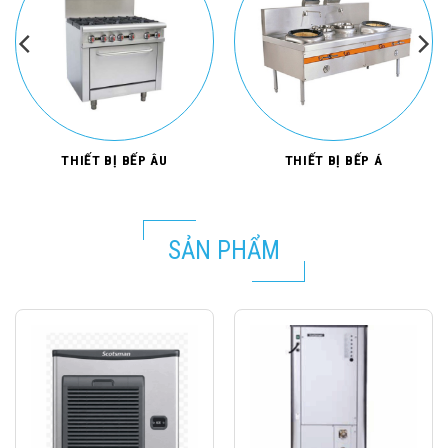
THIẾT BỊ BẾP ÂU
THIẾT BỊ BẾP Á
SẢN PHẨM