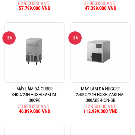
62.950.000
VND
51.400.000
VND
Giá
57.799.000
VND
Giá
Giá
47.399.000
VND
Giá
gốc
hiện
gốc
hiện
là:
tại
là:
tại
62.950.000VND.
là:
51.400.000VND.
là:
57.799.000VND.
47.399.0
-8%
-8%
MÁY LÀM ĐÁ CUBER
MÁY LÀM ĐÁ NUGGET
34KG/24H HOSHIZAKI IM-
250KG/24H HOSHIZAKI FM-
30CPE
300AKE-HCN-SB
50.820.000
VND
122.450.000
VND
Giá
46.899.000
VND
Giá
Giá
112.999.000
VND
Giá
gốc
hiện
gốc
hiện
là:
tại
là:
tại
50.820.000VND.
là:
122.450.000VND.
là:
46.899.000VND.
112.999