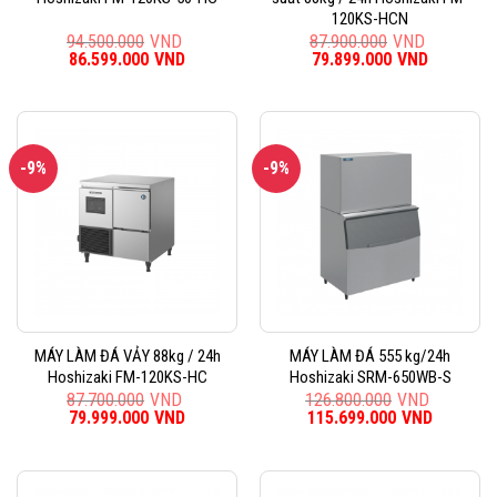
120KS-HCN
94.500.000
VND
87.900.000
VND
Giá
86.599.000
VND
Giá
Giá
79.899.000
VND
Giá
gốc
hiện
gốc
hiện
là:
tại
là:
tại
94.500.000VND.
là:
87.900.000VND.
là:
86.599.000VND.
79.899.0
-9%
-9%
MÁY LÀM ĐÁ VẢY 88kg / 24h
MÁY LÀM ĐÁ 555 kg/24h
Hoshizaki FM-120KS-HC
Hoshizaki SRM-650WB-S
87.700.000
VND
126.800.000
VND
Giá
79.999.000
VND
Giá
Giá
115.699.000
VND
Giá
gốc
hiện
gốc
hiện
là:
tại
là:
tại
87.700.000VND.
là:
126.800.000VND.
là:
79.999.000VND.
115.699