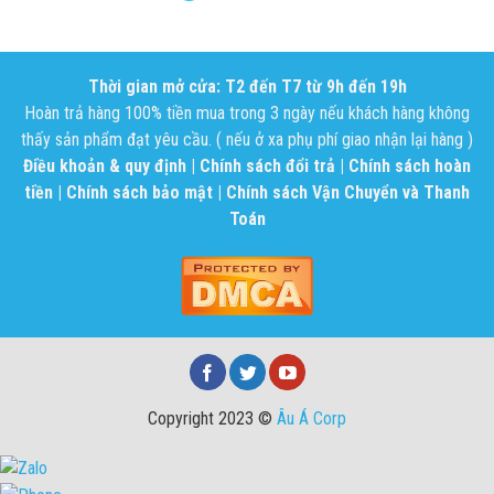
Thời gian mở cửa: T2 đến T7 từ 9h đến 19h
Hoàn trả hàng 100% tiền mua trong 3 ngày nếu khách hàng không
thấy sản phẩm đạt yêu cầu. ( nếu ở xa phụ phí giao nhận lại hàng )
Điều khoản & quy định
|
Chính sách đổi trả
|
Chính sách hoàn
tiền
|
Chính sách bảo mật
|
Chính sách Vận Chuyển và Thanh
Toán
Copyright 2023 ©
Âu Á Corp