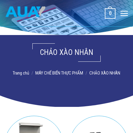
Bỏ
qua
0
nội
dung
CHẢO XÀO NHÂN
Trang chủ
/
MÁY CHẾ BIẾN THỰC PHẨM
/
CHẢO XÀO NHÂN