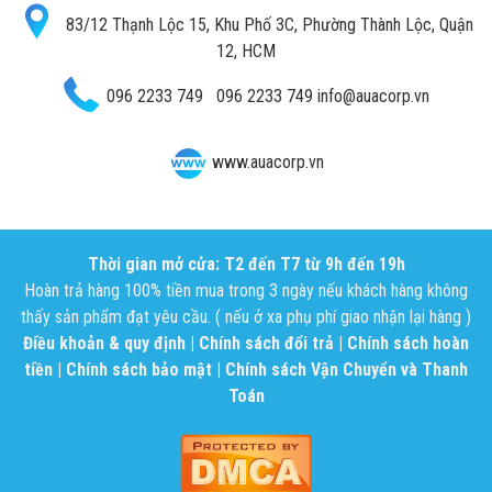
83/12 Thạnh Lộc 15, Khu Phố 3C, Phường Thành Lộc, Quận
12, HCM
096 2233 749
096 2233 749
info@auacorp.vn
www.auacorp.vn
Thời gian mở cửa: T2 đến T7 từ 9h đến 19h
Hoàn trả hàng 100% tiền mua trong 3 ngày nếu khách hàng không
thấy sản phẩm đạt yêu cầu. ( nếu ở xa phụ phí giao nhận lại hàng )
Điều khoản & quy định
|
Chính sách đổi trả
|
Chính sách hoàn
tiền
|
Chính sách bảo mật
|
Chính sách Vận Chuyển và Thanh
Toán