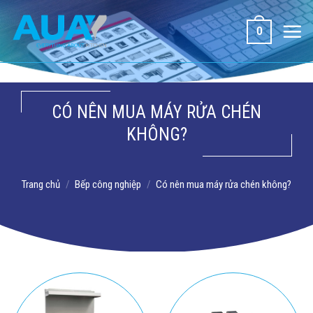
Bỏ
qua
0
nội
dung
CÓ NÊN MUA MÁY RỬA CHÉN
KHÔNG?
Trang chủ
/
Bếp công nghiệp
/
Có nên mua máy rửa chén không?