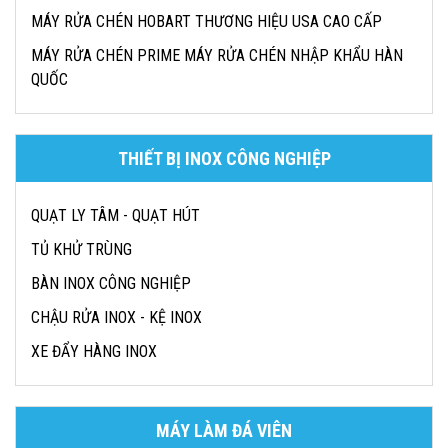
MÁY RỬA CHÉN HOBART THƯƠNG HIỆU USA CAO CẤP
MÁY RỬA CHÉN PRIME MÁY RỬA CHÉN NHẬP KHẨU HÀN
QUỐC
THIẾT BỊ INOX CÔNG NGHIỆP
QUẠT LY TÂM - QUẠT HÚT
TỦ KHỬ TRÙNG
BÀN INOX CÔNG NGHIỆP
CHẬU RỬA INOX - KỆ INOX
XE ĐẨY HÀNG INOX
MÁY LÀM ĐÁ VIÊN