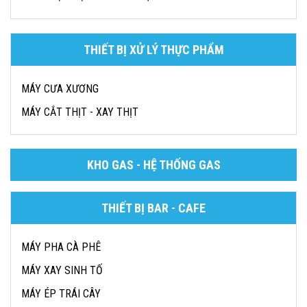
THIẾT BỊ XỬ LÝ THỰC PHẨM
MÁY CƯA XƯƠNG
MÁY CẮT THỊT - XAY THỊT
KHO GAS - HỆ THỐNG GAS
THIẾT BỊ BAR - CAFE
MÁY PHA CÀ PHÊ
MÁY XAY SINH TỐ
MÁY ÉP TRÁI CÂY