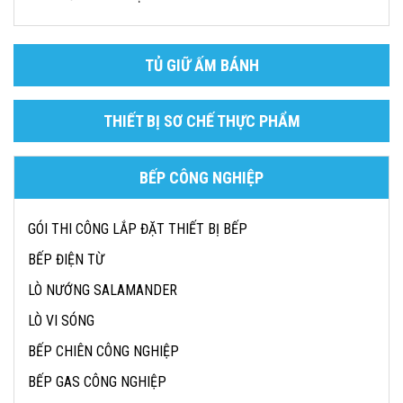
TỦ GIỮ ẤM BÁNH
THIẾT BỊ SƠ CHẾ THỰC PHẨM
BẾP CÔNG NGHIỆP
GÓI THI CÔNG LẮP ĐẶT THIẾT BỊ BẾP
BẾP ĐIỆN TỪ
LÒ NƯỚNG SALAMANDER
LÒ VI SÓNG
BẾP CHIÊN CÔNG NGHIỆP
BẾP GAS CÔNG NGHIỆP