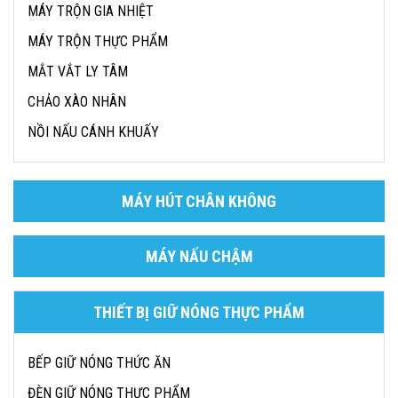
MÁY TRỘN GIA NHIỆT
MÁY TRỘN THỰC PHẨM
MẮT VẮT LY TÂM
CHẢO XÀO NHÂN
NỒI NẤU CÁNH KHUẤY
MÁY HÚT CHÂN KHÔNG
MÁY NẤU CHẬM
THIẾT BỊ GIỮ NÓNG THỰC PHẨM
BẾP GIỮ NÓNG THỨC ĂN
ĐÈN GIỮ NÓNG THỰC PHẨM