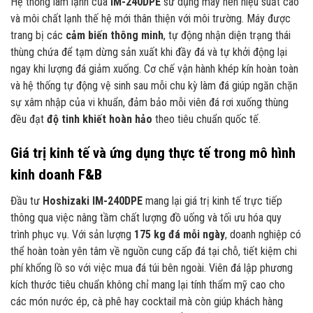
Hệ thống làm lạnh của
IM-240DPE
sử dụng máy nén hiệu suất cao
và môi chất lạnh thế hệ mới thân thiện với môi trường. Máy được
trang bị các
cảm biến thông minh
, tự động nhận diện trạng thái
thùng chứa để tạm dừng sản xuất khi đầy đá và tự khởi động lại
ngay khi lượng đá giảm xuống. Cơ chế vận hành khép kín hoàn toàn
và hệ thống tự động vệ sinh sau mỗi chu kỳ làm đá giúp ngăn chặn
sự xâm nhập của vi khuẩn, đảm bảo mỗi viên đá rơi xuống thùng
đều đạt
độ tinh khiết hoàn hảo
theo tiêu chuẩn quốc tế.
Giá trị kinh tế và ứng dụng thực tế trong mô hình
kinh doanh F&B
Đầu tư
Hoshizaki IM-240DPE
mang lại giá trị kinh tế trực tiếp
thông qua việc nâng tầm chất lượng đồ uống và tối ưu hóa quy
trình phục vụ. Với sản lượng
175 kg đá mỗi ngày
, doanh nghiệp có
thể hoàn toàn yên tâm về nguồn cung cấp đá tại chỗ, tiết kiệm chi
phí khổng lồ so với việc mua đá túi bên ngoài. Viên đá lập phương
kích thước tiêu chuẩn không chỉ mang lại tính thẩm mỹ cao cho
các món nước ép, cà phê hay cocktail mà còn giúp khách hàng