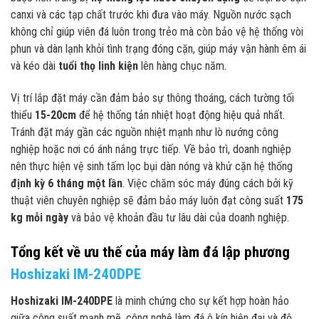
canxi và các tạp chất trước khi đưa vào máy. Nguồn nước sạch
không chỉ giúp viên đá luôn trong trẻo mà còn bảo vệ hệ thống vòi
phun và dàn lạnh khỏi tình trạng đóng cặn, giúp máy vận hành êm ái
và kéo dài
tuổi thọ linh kiện
lên hàng chục năm.
Vị trí lắp đặt máy cần đảm bảo sự thông thoáng, cách tường tối
thiểu
15-20cm
để hệ thống tản nhiệt hoạt động hiệu quả nhất.
Tránh đặt máy gần các nguồn nhiệt mạnh như lò nướng công
nghiệp hoặc nơi có ánh nắng trực tiếp. Về bảo trì, doanh nghiệp
nên thực hiện vệ sinh tấm lọc bụi dàn nóng và khử cặn hệ thống
định kỳ 6 tháng một lần
. Việc chăm sóc máy đúng cách bởi kỹ
thuật viên chuyên nghiệp sẽ đảm bảo máy luôn đạt công suất
175
kg mỗi ngày
và bảo vệ khoản đầu tư lâu dài của doanh nghiệp.
Tổng kết về ưu thế của máy làm đá lập phương
Hoshizaki IM-240DPE
Hoshizaki IM-240DPE
là minh chứng cho sự kết hợp hoàn hảo
giữa công suất mạnh mẽ, công nghệ làm đá ô kín hiện đại và độ