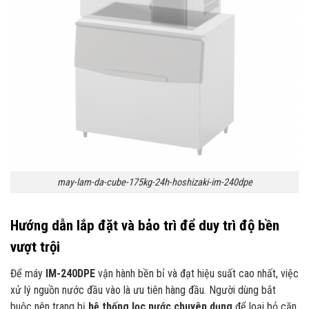
may-lam-da-cube-175kg-24h-hoshizaki-im-240dpe
Hướng dẫn lắp đặt và bảo trì để duy trì độ bền
vượt trội
Để máy
IM-240DPE
vận hành bền bỉ và đạt hiệu suất cao nhất, việc
xử lý nguồn nước đầu vào là ưu tiên hàng đầu. Người dùng bắt
buộc nên trang bị
hệ thống lọc nước chuyên dụng
để loại bỏ cặn