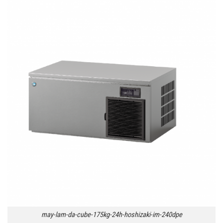
may-lam-da-cube-175kg-24h-hoshizaki-im-240dpe