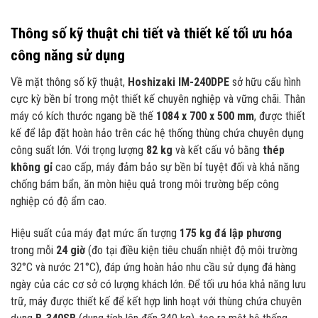
Thông số kỹ thuật chi tiết và thiết kế tối ưu hóa
công năng sử dụng
Về mặt thông số kỹ thuật,
Hoshizaki IM-240DPE
sở hữu cấu hình
cực kỳ bền bỉ trong một thiết kế chuyên nghiệp và vững chãi. Thân
máy có kích thước ngang bề thế
1084 x 700 x 500 mm
, được thiết
kế để lắp đặt hoàn hảo trên các hệ thống thùng chứa chuyên dụng
công suất lớn. Với trọng lượng
82 kg
và kết cấu vỏ bằng
thép
không gỉ
cao cấp, máy đảm bảo sự bền bỉ tuyệt đối và khả năng
chống bám bẩn, ăn mòn hiệu quả trong môi trường bếp công
nghiệp có độ ẩm cao.
Hiệu suất của máy đạt mức ấn tượng
175 kg đá lập phương
trong mỗi
24 giờ
(đo tại điều kiện tiêu chuẩn nhiệt độ môi trường
32°C và nước 21°C), đáp ứng hoàn hảo nhu cầu sử dụng đá hàng
ngày của các cơ sở có lượng khách lớn. Để tối ưu hóa khả năng lưu
trữ, máy được thiết kế để kết hợp linh hoạt với thùng chứa chuyên