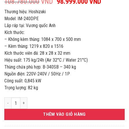
108.780.000
VND
Giá
98.999.000
VND
Giá
gốc
hiện
Thương hiệu: Hoshizaki
là:
tại
Model: IM-240DPE
108.780.000VND.
là:
Lắp ráp tại: Vương quốc Anh
98.999.0
Kích thước:
– Không kèm thùng: 1084 x 700 x 500 mm
– Kèm thùng: 1219 x 820 x 1516
Kích thước viên đá: 28 x 28 x 32 mm
Hiệu suất: 175 kg/24h (Air 32°C / Water 21°C)
Thùng chứa phù hợp: B-340SB – 340 kg
Nguồn điện: 220V-240V / 50Hz / 1P
Công suất: 0,845 kW
Trọng lượng: 82 kg
MÁY LÀM ĐÁ CUBE 175KG/24H HOSHIZAKI IM-240DPE số lượng
THÊM VÀO GIỎ HÀNG