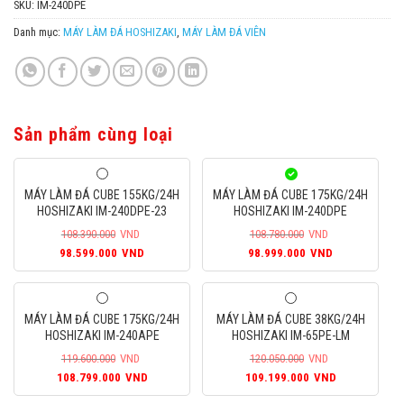
SKU:
IM-240DPE
Danh mục:
MÁY LÀM ĐÁ HOSHIZAKI
,
MÁY LÀM ĐÁ VIÊN
Sản phẩm cùng loại
MÁY LÀM ĐÁ CUBE 155KG/24H
MÁY LÀM ĐÁ CUBE 175KG/24H
HOSHIZAKI IM-240DPE-23
HOSHIZAKI IM-240DPE
108.390.000
VND
108.780.000
VND
Giá
Giá
Giá
Giá
98.599.000
VND
98.999.000
VND
gốc
hiện
gốc
hiện
là:
tại
là:
tại
108.390.000VND.
là:
108.780.000VND.
là:
MÁY LÀM ĐÁ CUBE 175KG/24H
MÁY LÀM ĐÁ CUBE 38KG/24H
98.599.000VND.
98.999.000
HOSHIZAKI IM-240APE
HOSHIZAKI IM-65PE-LM
119.600.000
VND
120.050.000
VND
Giá
Giá
Giá
Giá
108.799.000
VND
109.199.000
VND
gốc
hiện
gốc
hiện