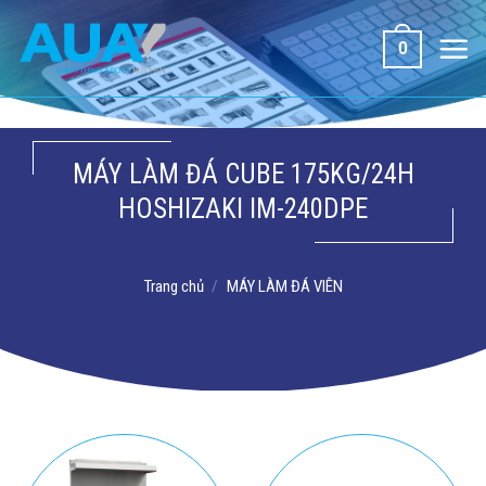
Bỏ
qua
0
nội
dung
MÁY LÀM ĐÁ CUBE 175KG/24H
HOSHIZAKI IM-240DPE
Trang chủ
/
MÁY LÀM ĐÁ VIÊN