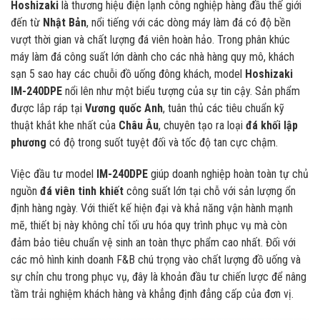
Hoshizaki
là thương hiệu điện lạnh công nghiệp hàng đầu thế giới
đến từ
Nhật Bản
, nổi tiếng với các dòng máy làm đá có độ bền
vượt thời gian và chất lượng đá viên hoàn hảo. Trong phân khúc
máy làm đá công suất lớn dành cho các nhà hàng quy mô, khách
sạn 5 sao hay các chuỗi đồ uống đông khách, model
Hoshizaki
IM-240DPE
nổi lên như một biểu tượng của sự tin cậy. Sản phẩm
được lắp ráp tại
Vương quốc Anh
, tuân thủ các tiêu chuẩn kỹ
thuật khắt khe nhất của
Châu Âu
, chuyên tạo ra loại
đá khối lập
phương
có độ trong suốt tuyệt đối và tốc độ tan cực chậm.
Việc đầu tư model
IM-240DPE
giúp doanh nghiệp hoàn toàn tự chủ
nguồn
đá viên tinh khiết
công suất lớn tại chỗ với sản lượng ổn
định hàng ngày. Với thiết kế hiện đại và khả năng vận hành mạnh
mẽ, thiết bị này không chỉ tối ưu hóa quy trình phục vụ mà còn
đảm bảo tiêu chuẩn vệ sinh an toàn thực phẩm cao nhất. Đối với
các mô hình kinh doanh F&B chú trọng vào chất lượng đồ uống và
sự chỉn chu trong phục vụ, đây là khoản đầu tư chiến lược để nâng
tầm trải nghiệm khách hàng và khẳng định đẳng cấp của đơn vị.