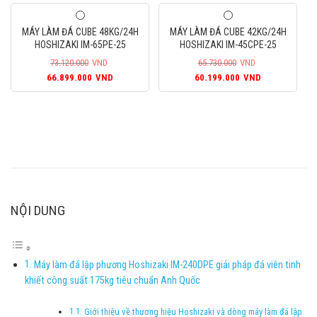
là:
tại
là:
tại
119.600.000VND.
là:
120.050.000VND.
là:
MÁY LÀM ĐÁ CUBE 48KG/24H
MÁY LÀM ĐÁ CUBE 42KG/24H
108.799.000VND.
109.199.00
HOSHIZAKI IM-65PE-25
HOSHIZAKI IM-45CPE-25
73.120.000
VND
65.730.000
VND
Giá
Giá
Giá
Giá
66.899.000
VND
60.199.000
VND
gốc
hiện
gốc
hiện
là:
tại
là:
tại
73.120.000VND.
là:
65.730.000VND.
là:
66.899.000VND.
60.199.000
NỘI DUNG
Máy làm đá lập phương Hoshizaki IM-240DPE giải pháp đá viên tinh
khiết công suất 175kg tiêu chuẩn Anh Quốc
Giới thiệu về thương hiệu Hoshizaki và dòng máy làm đá lập