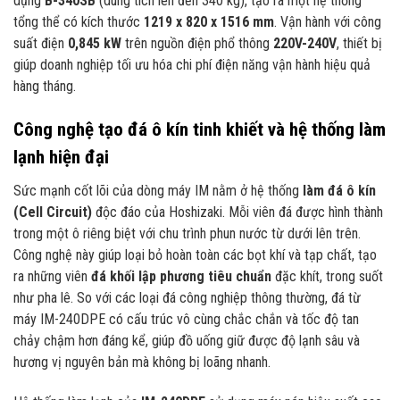
dụng
B-340SB
(dung tích lên đến 340 kg), tạo ra một hệ thống
tổng thể có kích thước
1219 x 820 x 1516 mm
. Vận hành với công
suất điện
0,845 kW
trên nguồn điện phổ thông
220V-240V
, thiết bị
giúp doanh nghiệp tối ưu hóa chi phí điện năng vận hành hiệu quả
hàng tháng.
Công nghệ tạo đá ô kín tinh khiết và hệ thống làm
lạnh hiện đại
Sức mạnh cốt lõi của dòng máy IM nằm ở hệ thống
làm đá ô kín
(Cell Circuit)
độc đáo của Hoshizaki. Mỗi viên đá được hình thành
trong một ô riêng biệt với chu trình phun nước từ dưới lên trên.
Công nghệ này giúp loại bỏ hoàn toàn các bọt khí và tạp chất, tạo
ra những viên
đá khối lập phương tiêu chuẩn
đặc khít, trong suốt
như pha lê. So với các loại đá công nghiệp thông thường, đá từ
máy IM-240DPE có cấu trúc vô cùng chắc chắn và tốc độ tan
chảy chậm hơn đáng kể, giúp đồ uống giữ được độ lạnh sâu và
hương vị nguyên bản mà không bị loãng nhanh.