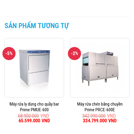
SẢN PHẨM TƯƠNG TỰ
-5%
-2%
Máy rửa ly dùng cho quầy bar
Máy rửa chén băng chuyền
Prime PMUE-600
Prime PRCE-600E
68.900.000
VND
342.990.000
VND
Giá
65.599.000
VND
Giá
Giá
334.799.000
VND
Giá
gốc
hiện
gốc
hiện
là:
tại
là:
tại