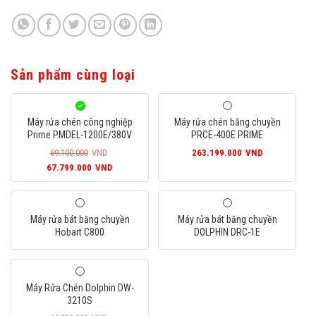
Sản phẩm cùng loại
Máy rửa chén công nghiệp
Máy rửa chén băng chuyền
Prime PMDEL-1200E/380V
PRCE-400E PRIME
69.100.000
VND
263.199.000
VND
Giá
Giá
67.799.000
VND
gốc
hiện
là:
tại
69.100.000VND.
là:
Máy rửa bát băng chuyền
Máy rửa bát băng chuyền
67.799.000VND.
Hobart C800
DOLPHIN DRC-1E
Máy Rửa Chén Dolphin DW-
3210S