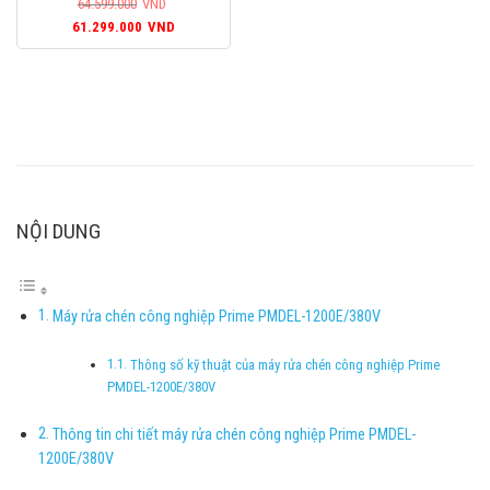
64.599.000
VND
Giá
Giá
61.299.000
VND
gốc
hiện
là:
tại
64.599.000VND.
là:
61.299.000VND.
NỘI DUNG
Máy rửa chén công nghiệp Prime PMDEL-1200E/380V
Thông số kỹ thuật của máy rửa chén công nghiệp Prime
PMDEL-1200E/380V
Thông tin chi tiết máy rửa chén công nghiệp Prime PMDEL-
1200E/380V