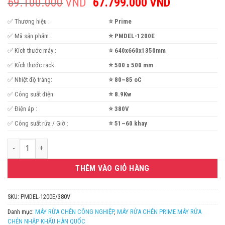
69.100.000
VND
Giá
67.799.000
VND
Giá
gốc
hiện
✅ Thương hiệu :
⭐ Prime
là:
tại
69.100.000VND.
là:
✅ Mã sản phẩm :
⭐ PMDEL-1200E
67.799.00
✅ Kích thước máy :
⭐ 640x660x1350mm
✅ Kích thước rack:
⭐ 500 x 500 mm
✅ Nhiệt độ tráng:
⭐ 80~85 oC
✅ Công suất điện:
⭐ 8.9Kw
✅ Điện áp :
⭐ 380V
✅ Công suất rửa / Giờ :
⭐ 51~60 khay
Máy rửa chén công nghiệp Prime PMDEL-1200E/380V số lượng
THÊM VÀO GIỎ HÀNG
SKU:
PMDEL-1200E/380V
Danh mục:
MÁY RỬA CHÉN CÔNG NGHIỆP
,
MÁY RỬA CHÉN PRIME MÁY RỬA
CHÉN NHẬP KHẨU HÀN QUỐC