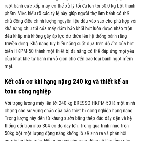
ruột bánh cực xốp máy có thể xử lý tối đa lên tới 50.0 kg bột thành
phẩm. Việc hiểu rõ các tỷ lệ này giúp người thợ làm bánh có thể
chủ động điều chỉnh lượng nguyên liệu đầu vào sao cho phù hợp với
khả năng chịu tải của máy đảm bảo khối bột luôn được nhào trộn
đều khắp mà không gây áp lực dư thừa lên hệ thống bánh răng
truyền động. Khả năng tùy biến năng suất dựa trên độ ẩm của bột
biến HKPM-50 thành một thiết bị đa năng có thể đáp ứng mọi yêu
cầu khắt khe từ bánh mì vỏ giòn cho đến các loại bánh ngọt mềm
mại.
Kết cấu cơ khí hạng nặng 240 kg và thiết kế an
toàn công nghiệp
Với trọng lượng máy lên tới 240 kg BRESSO HKPM-50 là một minh
chứng cho sự vững chắc của các thiết bị công nghiệp hạng nặng.
Trọng lượng này đến từ khung sườn bằng thép đúc dày dặn và hệ
thống cối trộn inox 304 có độ dày lớn. Trong quá trình nhào trộn
50kg bột một lượng động năng khổng lồ sẽ sinh ra và phản hồi
ngược lại thân máy. Nếu máy quá nhẹ rung động sẽ làm lỏng các