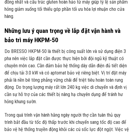
đồng nhất và cấu trúc gluten hoàn hảo từ máy giúp tỷ lệ sản phẩm
hỏng giảm xuống tối thiểu góp phần tối ưu hóa lợi nhuận cho cửa
hàng.
Những lưu ý quan trọng về lắp đặt vận hành và
bảo trì máy HKPM-50
Do BRESSO HKPM-50 là thiết bị công suất lớn và sử dụng điện 3
pha nên việc lắp đặt cần được thực hiện bởi đội ngũ kỹ thuật có
chuyên môn cao. Cần đảm bảo hệ thống dây dẫn điện đủ tiết diện
để chịu tải 3.0 kW và có aptomat bảo vệ riêng biệt. Vị trí đặt máy
phải là nền bê tông phẳng vững chãi để triệt tiêu hoàn toàn rung
động. Do trọng lượng máy rất lớn 240 kg việc di chuyển và định vị
cần sự hỗ trợ của các thiết bị nâng hạ chuyên dụng để tránh hư
hỏng khung sườn.
Trong quá trình vận hành hằng ngày người thợ cần tuân thủ quy
trình bắt đầu từ tốc độ thấp trước khi chuyển sang tốc độ cao để
bảo vệ hệ thống truyền động khỏi các cú sốc lực đột ngột. Việc vệ