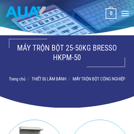
Bỏ
qua
0
nội
dung
MÁY TRỘN BỘT 25-50KG BRESSO
HKPM-50
Trang chủ
/
THIẾT BỊ LÀM BÁNH
/
MÁY TRỘN BỘT CÔNG NGHIỆP