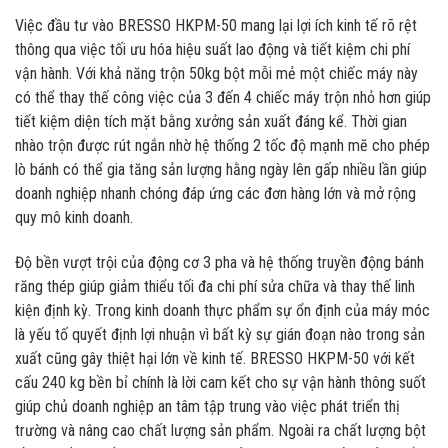
Việc đầu tư vào BRESSO HKPM-50 mang lại lợi ích kinh tế rõ rệt
thông qua việc tối ưu hóa hiệu suất lao động và tiết kiệm chi phí
vận hành. Với khả năng trộn 50kg bột mỗi mẻ một chiếc máy này
có thể thay thế công việc của 3 đến 4 chiếc máy trộn nhỏ hơn giúp
tiết kiệm diện tích mặt bằng xưởng sản xuất đáng kể. Thời gian
nhào trộn được rút ngắn nhờ hệ thống 2 tốc độ mạnh mẽ cho phép
lò bánh có thể gia tăng sản lượng hằng ngày lên gấp nhiều lần giúp
doanh nghiệp nhanh chóng đáp ứng các đơn hàng lớn và mở rộng
quy mô kinh doanh.
Độ bền vượt trội của động cơ 3 pha và hệ thống truyền động bánh
răng thép giúp giảm thiểu tối đa chi phí sửa chữa và thay thế linh
kiện định kỳ. Trong kinh doanh thực phẩm sự ổn định của máy móc
là yếu tố quyết định lợi nhuận vì bất kỳ sự gián đoạn nào trong sản
xuất cũng gây thiệt hại lớn về kinh tế. BRESSO HKPM-50 với kết
cấu 240 kg bền bỉ chính là lời cam kết cho sự vận hành thông suốt
giúp chủ doanh nghiệp an tâm tập trung vào việc phát triển thị
trường và nâng cao chất lượng sản phẩm. Ngoài ra chất lượng bột