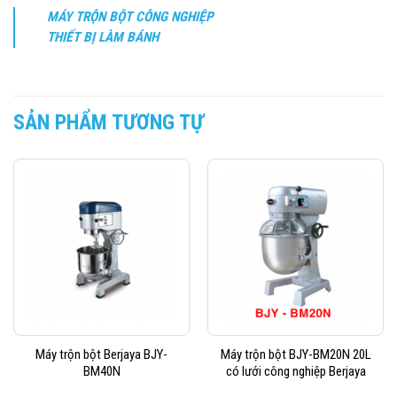
MÁY TRỘN BỘT CÔNG NGHIỆP
THIẾT BỊ LÀM BÁNH
SẢN PHẨM TƯƠNG TỰ
Máy trộn bột Berjaya BJY-
Máy trộn bột BJY-BM20N 20L
BM40N
có lưới công nghiệp Berjaya