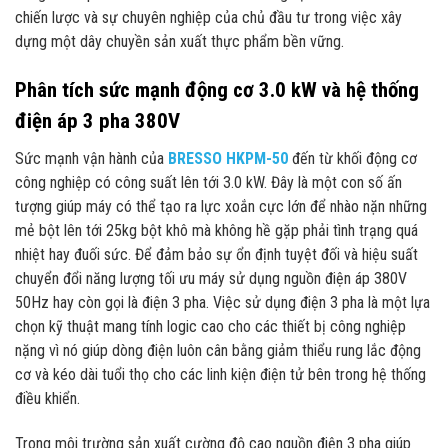
chiến lược và sự chuyên nghiệp của chủ đầu tư trong việc xây
dựng một dây chuyền sản xuất thực phẩm bền vững.
Phân tích sức mạnh động cơ 3.0 kW và hệ thống
điện áp 3 pha 380V
Sức mạnh vận hành của
BRESSO HKPM-50
đến từ khối động cơ
công nghiệp có công suất lên tới 3.0 kW. Đây là một con số ấn
tượng giúp máy có thể tạo ra lực xoắn cực lớn để nhào nặn những
mẻ bột lên tới 25kg bột khô mà không hề gặp phải tình trạng quá
nhiệt hay đuối sức. Để đảm bảo sự ổn định tuyệt đối và hiệu suất
chuyển đổi năng lượng tối ưu máy sử dụng nguồn điện áp 380V
50Hz hay còn gọi là điện 3 pha. Việc sử dụng điện 3 pha là một lựa
chọn kỹ thuật mang tính logic cao cho các thiết bị công nghiệp
nặng vì nó giúp dòng điện luôn cân bằng giảm thiểu rung lắc động
cơ và kéo dài tuổi thọ cho các linh kiện điện tử bên trong hệ thống
điều khiển.
Trong môi trường sản xuất cường độ cao nguồn điện 3 pha giúp