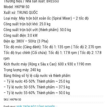
Thương hiệu / Nhà sản xuất: BRESSO
Model: HKPM-50
Xuất xứ: TRUNG QUỐC
Loại máy: Máy trộn bột xoắn ốc (Spiral Mixer) – 2 tốc độ
Công suất trộn bột khô: 25.0 kg
Công suất trộn bột ướt (thành phẩm): 50.0 kg
Công suất điện: 3.0 kW
Điện áp: 380V – 50Hz (3 Pha)
Tốc độ móc (Càng đánh): Tốc độ 1: 135 rpm | Tốc độ 2: 270 rpm
Tốc độ trục chính (Cối chứa): Tốc độ 1: 17.8 rpm | Tốc độ 2: 17.8
rpm
Kích thước máy (Rộng x Sâu x Cao): 600 x 930 x 1190 mm
Trọng lượng máy: 240 kg
Bảng thông số tỷ lệ cấp nước và thành phẩm:
– Tỷ lệ nước 45-50%: Thành phẩm ~ 25.0 kg
– Tỷ lệ nước 50-55%: Thành phẩm ~ 37.5 kg
– Tỷ lệ nước 55-60%: Thành phẩm ~ 50.0 kg
SKU:
HKPM-50
Danh mục:
MÁY TRỘN BỘT CÔNG NGHIỆP