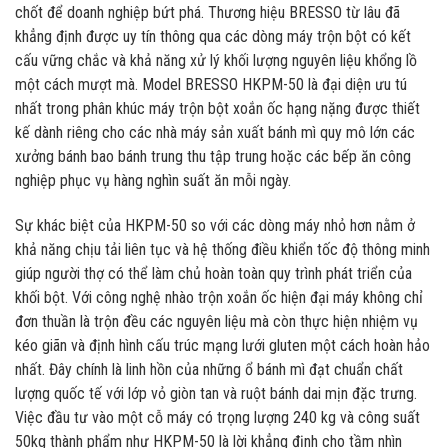
chốt để doanh nghiệp bứt phá. Thương hiệu BRESSO từ lâu đã
khẳng định được uy tín thông qua các dòng máy trộn bột có kết
cấu vững chắc và khả năng xử lý khối lượng nguyên liệu khổng lồ
một cách mượt mà. Model BRESSO HKPM-50 là đại diện ưu tú
nhất trong phân khúc máy trộn bột xoắn ốc hạng nặng được thiết
kế dành riêng cho các nhà máy sản xuất bánh mì quy mô lớn các
xưởng bánh bao bánh trung thu tập trung hoặc các bếp ăn công
nghiệp phục vụ hàng nghìn suất ăn mỗi ngày.
Sự khác biệt của HKPM-50 so với các dòng máy nhỏ hơn nằm ở
khả năng chịu tải liên tục và hệ thống điều khiển tốc độ thông minh
giúp người thợ có thể làm chủ hoàn toàn quy trình phát triển của
khối bột. Với công nghệ nhào trộn xoắn ốc hiện đại máy không chỉ
đơn thuần là trộn đều các nguyên liệu mà còn thực hiện nhiệm vụ
kéo giãn và định hình cấu trúc mạng lưới gluten một cách hoàn hảo
nhất. Đây chính là linh hồn của những ổ bánh mì đạt chuẩn chất
lượng quốc tế với lớp vỏ giòn tan và ruột bánh dai mịn đặc trưng.
Việc đầu tư vào một cỗ máy có trọng lượng 240 kg và công suất
50kg thành phẩm như HKPM-50 là lời khẳng định cho tầm nhìn