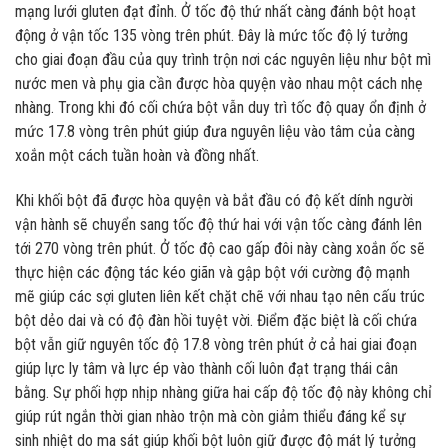
mạng lưới gluten đạt đỉnh. Ở tốc độ thứ nhất càng đánh bột hoạt
động ở vận tốc 135 vòng trên phút. Đây là mức tốc độ lý tưởng
cho giai đoạn đầu của quy trình trộn nơi các nguyên liệu như bột mì
nước men và phụ gia cần được hòa quyện vào nhau một cách nhẹ
nhàng. Trong khi đó cối chứa bột vẫn duy trì tốc độ quay ổn định ở
mức 17.8 vòng trên phút giúp đưa nguyên liệu vào tâm của càng
xoắn một cách tuần hoàn và đồng nhất.
Khi khối bột đã được hòa quyện và bắt đầu có độ kết dính người
vận hành sẽ chuyển sang tốc độ thứ hai với vận tốc càng đánh lên
tới 270 vòng trên phút. Ở tốc độ cao gấp đôi này càng xoắn ốc sẽ
thực hiện các động tác kéo giãn và gập bột với cường độ mạnh
mẽ giúp các sợi gluten liên kết chặt chẽ với nhau tạo nên cấu trúc
bột dẻo dai và có độ đàn hồi tuyệt vời. Điểm đặc biệt là cối chứa
bột vẫn giữ nguyên tốc độ 17.8 vòng trên phút ở cả hai giai đoạn
giúp lực ly tâm và lực ép vào thành cối luôn đạt trạng thái cân
bằng. Sự phối hợp nhịp nhàng giữa hai cấp độ tốc độ này không chỉ
giúp rút ngắn thời gian nhào trộn mà còn giảm thiểu đáng kể sự
sinh nhiệt do ma sát giúp khối bột luôn giữ được độ mát lý tưởng