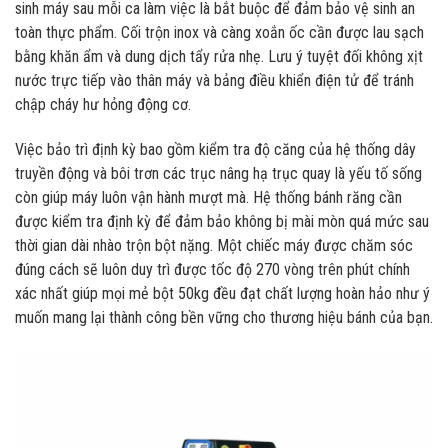
sinh máy sau mỗi ca làm việc là bắt buộc để đảm bảo vệ sinh an
toàn thực phẩm. Cối trộn inox và càng xoắn ốc cần được lau sạch
bằng khăn ẩm và dung dịch tẩy rửa nhẹ. Lưu ý tuyệt đối không xịt
nước trực tiếp vào thân máy và bảng điều khiển điện tử để tránh
chập cháy hư hỏng động cơ.
Việc bảo trì định kỳ bao gồm kiểm tra độ căng của hệ thống dây
truyền động và bôi trơn các trục nâng hạ trục quay là yếu tố sống
còn giúp máy luôn vận hành mượt mà. Hệ thống bánh răng cần
được kiểm tra định kỳ để đảm bảo không bị mài mòn quá mức sau
thời gian dài nhào trộn bột nặng. Một chiếc máy được chăm sóc
đúng cách sẽ luôn duy trì được tốc độ 270 vòng trên phút chính
xác nhất giúp mọi mẻ bột 50kg đều đạt chất lượng hoàn hảo như ý
muốn mang lại thành công bền vững cho thương hiệu bánh của bạn.