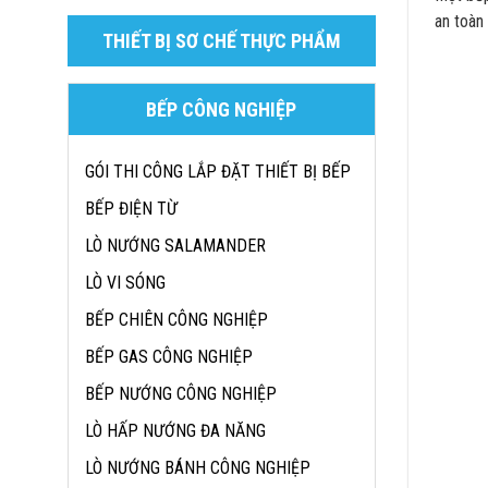
an toàn
THIẾT BỊ SƠ CHẾ THỰC PHẨM
BẾP CÔNG NGHIỆP
GÓI THI CÔNG LẮP ĐẶT THIẾT BỊ BẾP
BẾP ĐIỆN TỪ
LÒ NƯỚNG SALAMANDER
LÒ VI SÓNG
BẾP CHIÊN CÔNG NGHIỆP
BẾP GAS CÔNG NGHIỆP
BẾP NƯỚNG CÔNG NGHIỆP
LÒ HẤP NƯỚNG ĐA NĂNG
LÒ NƯỚNG BÁNH CÔNG NGHIỆP