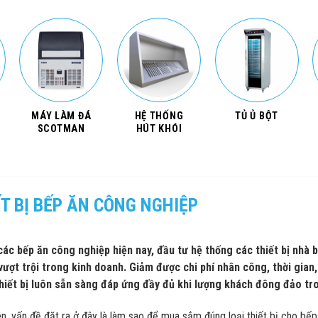
MÁY LÀM ĐÁ
HỆ THỐNG
TỦ Ủ BỘT
SCOTMAN
HÚT KHÓI
T BỊ BẾP ĂN CÔNG NGHIỆP
ác bếp ăn công nghiệp hiện nay, đầu tư hệ thống các thiết bị nhà b
 vượt trội trong kinh doanh. Giảm được chi phí nhân công, thời gian
hiết bị luôn sẵn sàng đáp ứng đầy đủ khi lượng khách đông đảo tr
ên, vấn đề đặt ra ở đây là làm sao để mua sắm đúng loại thiết bị cho bếp 