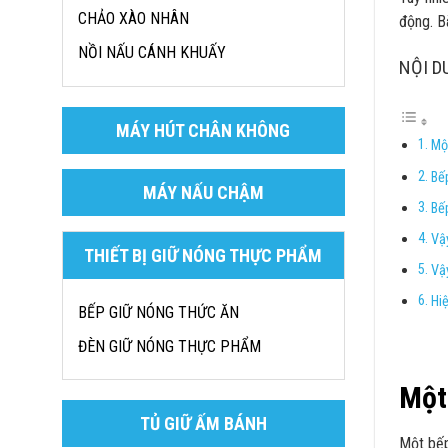
CHẢO XÀO NHÂN
động. B
NỒI NẤU CÁNH KHUẤY
NỘI D
MÁY HÚT CHÂN KHÔNG
Mộ
Bế
MÁY NẤU CHẬM
Bế
Vậ
THIẾT BỊ GIỮ NÓNG THỰC PHẨM
Vậ
Hi
BẾP GIỮ NÓNG THỨC ĂN
ĐÈN GIỮ NÓNG THỰC PHẨM
Một 
TỦ GIỮ ẤM BÁNH
Một bếp