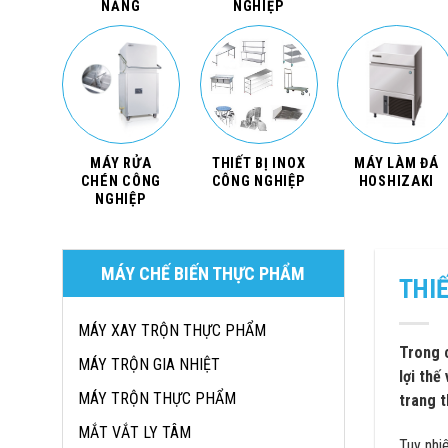
NĂNG
NGHIỆP
MÁY RỬA
THIẾT BỊ INOX
MÁY LÀM ĐÁ
CHÉN CÔNG
CÔNG NGHIỆP
HOSHIZAKI
NGHIỆP
MÁY CHẾ BIẾN THỰC PHẨM
THIẾ
MÁY XAY TRỘN THỰC PHẨM
Trong c
MÁY TRỘN GIA NHIỆT
lợi thế
MÁY TRỘN THỰC PHẨM
trang t
MẮT VẮT LY TÂM
Tuy nhi