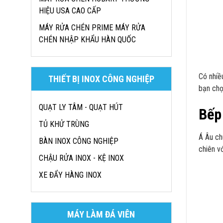
HIỆU USA CAO CẤP
MÁY RỬA CHÉN PRIME MÁY RỬA
CHÉN NHẬP KHẨU HÀN QUỐC
Có nhiề
THIẾT BỊ INOX CÔNG NGHIỆP
bạn chọ
QUẠT LY TÂM - QUẠT HÚT
Bếp
TỦ KHỬ TRÙNG
Á Âu ch
BÀN INOX CÔNG NGHIỆP
chiên v
CHẬU RỬA INOX - KỆ INOX
XE ĐẨY HÀNG INOX
MÁY LÀM ĐÁ VIÊN