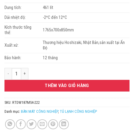
Dung tích:
461 lít
Dải nhiệt độ:
-2ºC đến 12ºC
Kích thước tổng
1765x700x850mm
thể:
Thương hiệu Hoshizaki, Nhật Bản,sản xuất tại Ấn
Xuất xứ:
Độ
Bảo hành:
12 tháng
Bàn mát 6 hộc kéo Hoshizaki RTDW187MS4-222 số lượng
THÊM VÀO GIỎ HÀNG
SKU:
RTDW187MS4-222
Danh mục:
BÀN MÁT CÔNG NGHIỆP
,
TỦ LẠNH CÔNG NGHIỆP