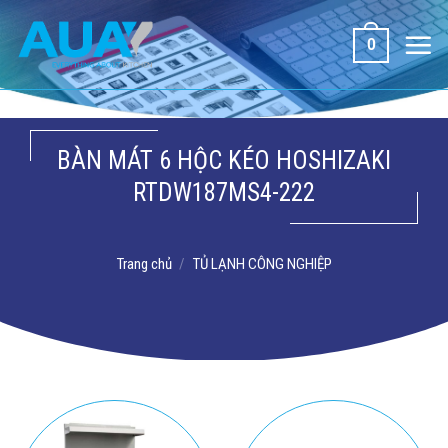
Bỏ
qua
0
nội
dung
BÀN MÁT 6 HỘC KÉO HOSHIZAKI
RTDW187MS4-222
Trang chủ
/
TỦ LẠNH CÔNG NGHIỆP