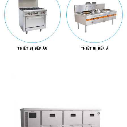
THIẾT BỊ BẾP ÂU
THIẾT BỊ BẾP Á