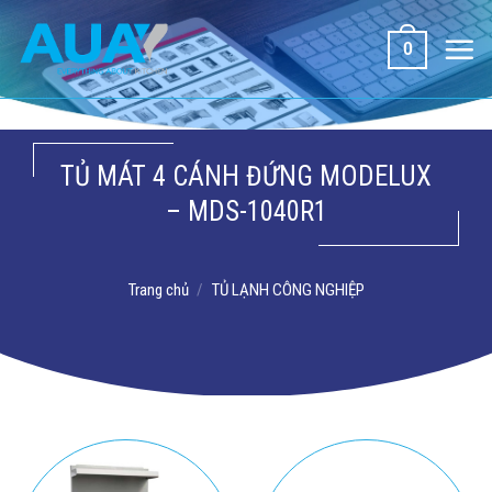
Bỏ
qua
0
nội
dung
TỦ MÁT 4 CÁNH ĐỨNG MODELUX
– MDS-1040R1
Trang chủ
/
TỦ LẠNH CÔNG NGHIỆP