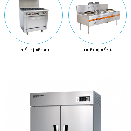
THIẾT BỊ BẾP ÂU
THIẾT BỊ BẾP Á