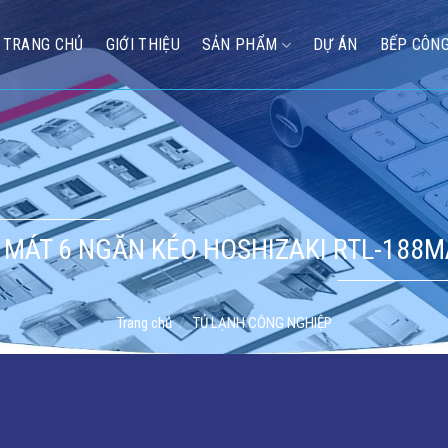
TRANG CHỦ
GIỚI THIỆU
SẢN PHẨM
DỰ ÁN
BẾP CÔNG
 MÁT 6 NGĂN KÉO HOSHIZAKI RTL-188M
Trang chủ
/
TỦ LẠNH CÔNG NGHIỆP