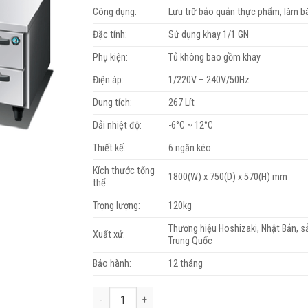
Công dụng:
Lưu trữ bảo quản thực phẩm, làm b
Đặc tính:
Sử dụng khay 1/1 GN
Phụ kiện:
Tủ không bao gồm khay
Điện áp:
1/220V – 240V/50Hz
Dung tích:
267 Lít
Dải nhiệt độ:
-6°C ~ 12°C
Thiết kế:
6 ngăn kéo
Kích thước tổng
1800(W) x 750(D) x 570(H) mm
thể:
Trọng lượng:
120kg
Thương hiệu Hoshizaki, Nhật Bản, sả
Xuất xứ:
Trung Quốc
Bảo hành:
12 tháng
Bàn mát 6 ngăn kéo Hoshizaki RTL-188MA-SD số lư