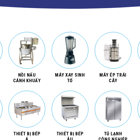
NỒI NẤU
MÁY XAY SINH
MÁY ÉP TRÁI
CÁNH KHUẤY
TỐ
CÂY
THIẾT BỊ BẾP
THIẾT BỊ BẾP
TỦ LẠNH
Á
ÂU
CÔNG NGHIỆP