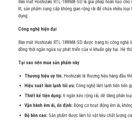
Bàn mát Hoshizaki RTL-188MA-SD là giải pháp hoàn hảo cho cá
lít, sản phẩm cung cấp không gian rộng rãi để chứa nhiều loạ
dụng.
Công nghệ hiện đại
Bàn mát Hoshizaki RTL-188MA-SD được trang bị công nghệ làm 
đồng thời ngăn ngừa sự phát triển của vi khuẩn gây hại. Hệ th
Tại sao nên mua sản phẩm này
Thương hiệu uy tín:
Hoshizaki là thương hiệu hàng đầu thế 
Hiệu suất làm lạnh tối ưu:
Công nghệ làm lạnh tiên tiến g
Thiết kế tiện dụng:
6 ngăn kéo rộng rãi, dễ dàng phân loạ
Vận hành êm ái, ổn định:
Động cơ hoạt động êm ái, không 
Độ bền cao:
Sản phẩm được làm từ vật liệu chất lượng cao