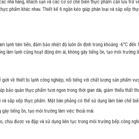
c nhà hàng, khách sạn và các cơ sở chế biến thực phẩm cần lưu trữ và
i thực phẩm khác nhau. Thiết kế 6 ngăn kéo giúp phân loại và sắp xếp th
lạnh tiên tiến, đảm bảo nhiệt độ luôn ổn định trong khoảng -6°C đến 1
ống làm lạnh cũng hoạt động êm ái, không gây tiếng ồn, tạo môi trường l
giới về thiết bị lạnh công nghiệp, nổi tiếng với chất lượng sản phẩm vượ
iúp bảo quản thực phẩm tươi ngon trong thời gian dài, giảm thiểu thất th
i và sắp xếp thực phẩm. Mặt bàn phẳng có thể sử dụng làm bàn chế biến
gây tiếng ồn, tạo môi trường làm việc thoải mái.
, chịu được va đập và sử dụng liên tục trong môi trường bếp công ngh