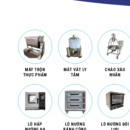
MÁY TRỘN
MẮT VẮT LY
CHẢO XÀO
THỰC PHẨM
TÂM
NHÂN
LÒ HẤP
LÒ NƯỚNG
LÒ NƯỚNG ĐỐI
NƯỚNG ĐA
BÁNH CÔNG
LƯU