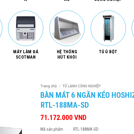
MÁY LÀM ĐÁ
HỆ THỐNG
TỦ Ủ BỘT
SCOTMAN
HÚT KHÓI
Trang chủ
/
TỦ LẠNH CÔNG NGHIỆP
BÀN MÁT 6 NGĂN KÉO HOSHI
RTL-188MA-SD
71.172.000
VND
Mã sản phẩm
RTL-188MA-SD