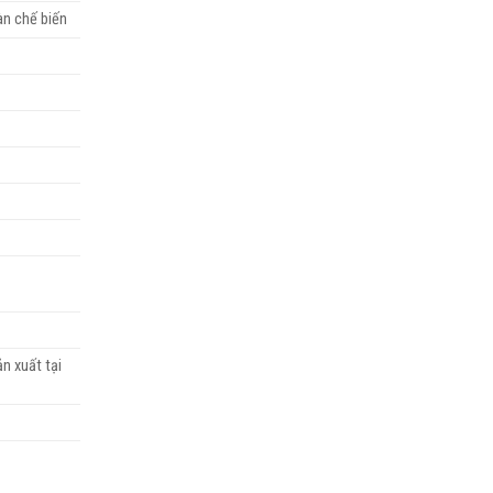
àn chế biến
n xuất tại
ợng