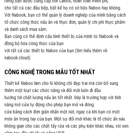
riêng bạn được cung cấp bởi Lainox, hoàn toàn miễn phí,
cho tất cả các đầu bếp, bất kể họ có sở hữu Naboo hay không.
Với Nabook, bạn có thể quản lý doanh nghiệp của mình bằng cách
tổ chức công thức nấu ăn và thực đơn, quản lý chi phí thực phẩm
và danh sách mua sắm.
Bạn cũng có thể định cấu hình thiết bị của mình từ Nabook và
đồng bộ hóa công thức của bạn
với tất cả các thiết bị Naboo của bạn (tìm hiểu thêm về
nabook.cloud).
CÔNG NGHỆ TRONG MẪU TỐT NHẤT
Thiết kế Naboo làm cho lò không chỉ đẹp trai mà còn bổ sung
thêm một loạt các chức năng và đổi mới luôn đi đầu
hướng tới chất lượng nấu ăn tốt nhất. Đây là trường hợp với tính
năng mở cửa tự động cho phép bạn mở và đóng
cửa bằng cách đơn giản nhấn một nút, ngay cả khi bạn có một
món ăn trong tay của bạn. Một sự đổi mới khác là tổ chức ẩn náu
không gian cho các chất tẩy rửa và các phụ kiện khác nhau, vòi sen