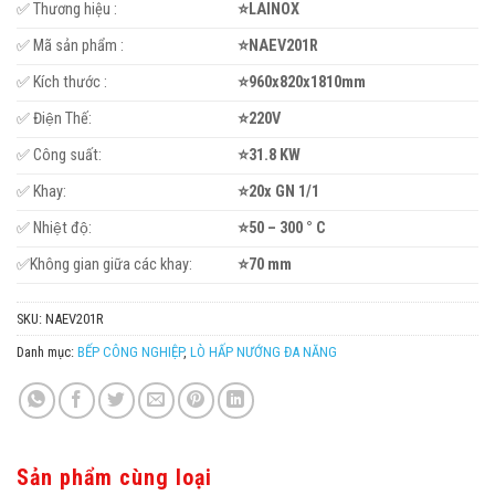
✅ Thương hiệu :
⭐LAINOX
✅ Mã sản phẩm :
⭐NAEV201R
✅ Kích thước :
⭐960x820x1810mm
✅ Điện Thế:
⭐220V
✅ Công suất:
⭐31.8 KW
✅ Khay:
⭐20x GN 1/1
✅ Nhiệt độ:
⭐50 – 300 ° C
✅Không gian giữa các khay:
⭐70 mm
SKU:
NAEV201R
Danh mục:
BẾP CÔNG NGHIỆP
,
LÒ HẤP NƯỚNG ĐA NĂNG
Sản phẩm cùng loại