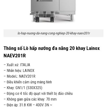
lo-hap-nuong-da-nang-cong-nghiep-20-khay-naev201r
Thông số Lò hấp nướng đa năng 20 khay Lainox
NAEV201R
– Xuất xứ: ITALIA
– Nhãn hiệu: LAINOX
– ModeL: NAEV201R
– Điều khiển cảm ứng màng hình
– Khay: GN1/1 (530X325)
– Động cơ 4 tốc độ quạt với thiết bị đảo chiều
– Không gian giữa các khay: 70 mm
– Điện áp: 31.8 KW – 400V 3N ~