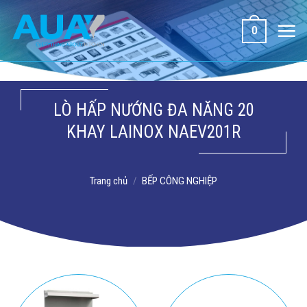
Bỏ
qua
0
nội
dung
LÒ HẤP NƯỚNG ĐA NĂNG 20
KHAY LAINOX NAEV201R
Trang chủ
/
BẾP CÔNG NGHIỆP