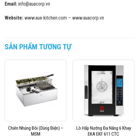
Email:
info@auacorp.vn
Website:
www.aua-kitchen.com – www.auacorp.vn
SẢN PHẨM TƯƠNG TỰ
Chiên Nhúng Đôi (Dùng Điện) –
Lò Hấp Nướng Đa Năng 6 Khay
MSM
EKA EKF 611 CTC