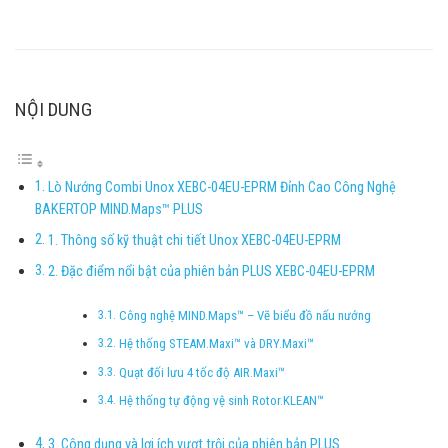
NỘI DUNG
Lò Nướng Combi Unox XEBC-04EU-EPRM Đỉnh Cao Công Nghệ
BAKERTOP MIND.Maps™ PLUS
1. Thông số kỹ thuật chi tiết Unox XEBC-04EU-EPRM
2. Đặc điểm nổi bật của phiên bản PLUS XEBC-04EU-EPRM
Công nghệ MIND.Maps™ – Vẽ biểu đồ nấu nướng
Hệ thống STEAM.Maxi™ và DRY.Maxi™
Quạt đối lưu 4 tốc độ AIR.Maxi™
Hệ thống tự động vệ sinh Rotor.KLEAN™
3. Công dụng và lợi ích vượt trội của phiên bản PLUS