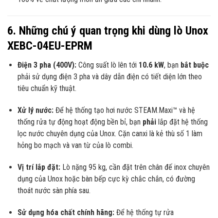
6. Những chú ý quan trọng khi dùng lò Unox
XEBC-04EU-EPRM
Điện 3 pha (400V):
Công suất lò lên tới
10.6 kW
, bạn
bắt buộc
phải sử dụng điện 3 pha và dây dẫn điện có tiết diện lớn theo
tiêu chuẩn kỹ thuật.
Xử lý nước:
Để hệ thống tạo hơi nước STEAM.Maxi™ và hệ
thống rửa tự động hoạt động bền bỉ, bạn
phải
lắp đặt hệ thống
lọc nước chuyên dụng của Unox. Cặn canxi là kẻ thù số 1 làm
hỏng bo mạch và van từ của lò combi.
Vị trí lắp đặt:
Lò nặng 95 kg, cần đặt trên chân đế inox chuyên
dụng của Unox hoặc bàn bếp cực kỳ chắc chắn, có đường
thoát nước sàn phía sau.
Sử dụng hóa chất chính hãng:
Để hệ thống tự rửa