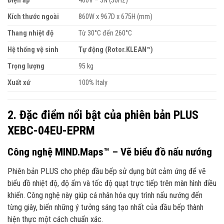
Điện áp
400V – 3N (50Hz)
Kích thước ngoài
860W x 967D x 675H (mm)
Thang nhiệt độ
Từ 30°C đến 260°C
Hệ thống vệ sinh
Tự động (Rotor.KLEAN™)
Trọng lượng
95 kg
Xuất xứ
100% Italy
2. Đặc điểm nổi bật của phiên bản PLUS
XEBC-04EU-EPRM
Công nghệ MIND.Maps™ – Vẽ biểu đồ nấu nướng
Phiên bản PLUS cho phép đầu bếp sử dụng bút cảm ứng để vẽ
biểu đồ nhiệt độ, độ ẩm và tốc độ quạt trực tiếp trên màn hình điều
khiển. Công nghệ này giúp cá nhân hóa quy trình nấu nướng đến
từng giây, biến những ý tưởng sáng tạo nhất của đầu bếp thành
hiện thực một cách chuẩn xác.