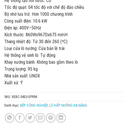
Hệ thống tạo hơi nước: Có
Tốc độ quạt: 04 tốc độ với chế độ đảo chiều
Bộ nhớ lưu trữ: Hơn 1000 chương trình
Công suất điện: 10.6 kW
Điện áp: 400V–50Hz
Kích thước: 860Wx967Dx675 mmH
Thang nhiệt độ: Từ 30 đến 260 (ºC)
Loại cửa lò nướng: Cửa bản lề trái
Hệ thống vệ sinh lò: Tự động
Khay nướng bánh: Không bao gồm theo lò
Trọng lượng: 95 kg
Nhà sản xuất: UNOX
Xuất xứ: Ý
SKU:
XEBC-04EU-EPRM
Danh mục:
BẾP CÔNG NGHIỆP
,
LÒ HẤP NƯỚNG ĐA NĂNG