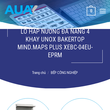
Bỏ
qua
0
nội
dung
LÒ HẤP NƯỚNG ĐA NĂNG 4
KHAY UNOX BAKERTOP
MIND.MAPS PLUS XEBC-04EU-
EPRM
Trang chủ
/
BẾP CÔNG NGHIỆP