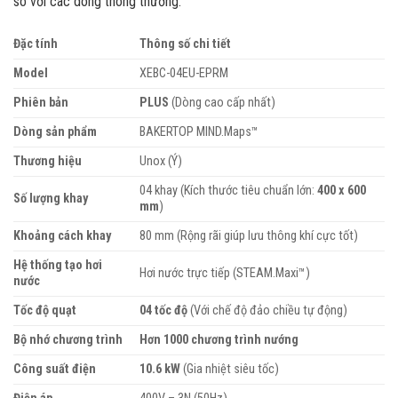
so với các dòng thông thường:
Đặc tính
Thông số chi tiết
Model
XEBC-04EU-EPRM
Phiên bản
PLUS
(Dòng cao cấp nhất)
Dòng sản phẩm
BAKERTOP MIND.Maps™
Thương hiệu
Unox (Ý)
04 khay (Kích thước tiêu chuẩn lớn:
400 x 600
Số lượng khay
mm
)
Khoảng cách khay
80 mm (Rộng rãi giúp lưu thông khí cực tốt)
Hệ thống tạo hơi
Hơi nước trực tiếp (STEAM.Maxi™)
nước
Tốc độ quạt
04 tốc độ
(Với chế độ đảo chiều tự động)
Bộ nhớ chương trình
Hơn 1000 chương trình nướng
Công suất điện
10.6 kW
(Gia nhiệt siêu tốc)