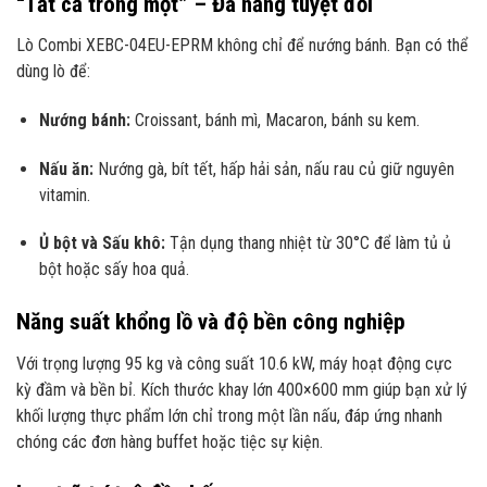
“Tất cả trong một” – Đa năng tuyệt đối
Lò Combi XEBC-04EU-EPRM không chỉ để nướng bánh. Bạn có thể
dùng lò để:
Nướng bánh:
Croissant, bánh mì, Macaron, bánh su kem.
Nấu ăn:
Nướng gà, bít tết, hấp hải sản, nấu rau củ giữ nguyên
vitamin.
Ủ bột và Sấu khô:
Tận dụng thang nhiệt từ 30°C để làm tủ ủ
bột hoặc sấy hoa quả.
Năng suất khổng lồ và độ bền công nghiệp
Với trọng lượng 95 kg và công suất 10.6 kW, máy hoạt động cực
kỳ đầm và bền bỉ. Kích thước khay lớn 400×600 mm giúp bạn xử lý
khối lượng thực phẩm lớn chỉ trong một lần nấu, đáp ứng nhanh
chóng các đơn hàng buffet hoặc tiệc sự kiện.