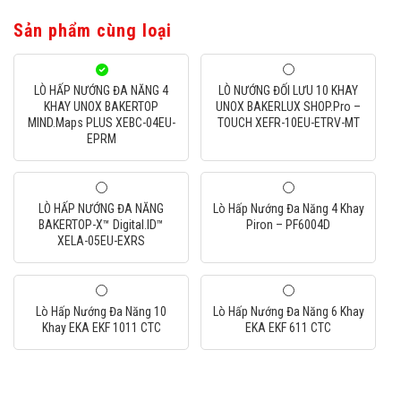
Sản phẩm cùng loại
LÒ HẤP NƯỚNG ĐA NĂNG 4
LÒ NƯỚNG ĐỐI LƯU 10 KHAY
KHAY UNOX BAKERTOP
UNOX BAKERLUX SHOP.Pro –
MIND.Maps PLUS XEBC-04EU-
TOUCH XEFR-10EU-ETRV-MT
EPRM
LÒ HẤP NƯỚNG ĐA NĂNG
Lò Hấp Nướng Đa Năng 4 Khay
BAKERTOP-X™ Digital.ID™
Piron – PF6004D
XELA-05EU-EXRS
Lò Hấp Nướng Đa Năng 10
Lò Hấp Nướng Đa Năng 6 Khay
Khay EKA EKF 1011 CTC
EKA EKF 611 CTC