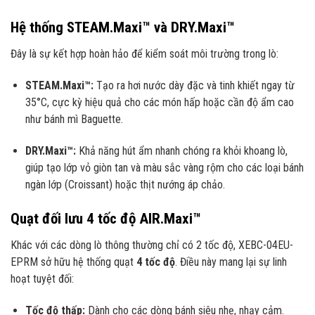
Hệ thống STEAM.Maxi™ và DRY.Maxi™
Đây là sự kết hợp hoàn hảo để kiểm soát môi trường trong lò:
STEAM.Maxi™:
Tạo ra hơi nước dày đặc và tinh khiết ngay từ
35°C, cực kỳ hiệu quả cho các món hấp hoặc cần độ ẩm cao
như bánh mì Baguette.
DRY.Maxi™:
Khả năng hút ẩm nhanh chóng ra khỏi khoang lò,
giúp tạo lớp vỏ giòn tan và màu sắc vàng rộm cho các loại bánh
ngàn lớp (Croissant) hoặc thịt nướng áp chảo.
Quạt đối lưu 4 tốc độ AIR.Maxi™
Khác với các dòng lò thông thường chỉ có 2 tốc độ, XEBC-04EU-
EPRM sở hữu hệ thống quạt
4 tốc độ
. Điều này mang lại sự linh
hoạt tuyệt đối:
Tốc độ thấp:
Dành cho các dòng bánh siêu nhẹ, nhạy cảm.