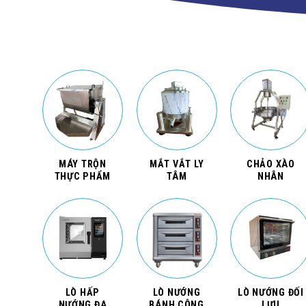
MÁY TRỘN
MẮT VẮT LY
CHẢO XÀO
THỰC PHẨM
TÂM
NHÂN
LÒ HẤP
LÒ NƯỚNG
LÒ NƯỚNG ĐỐI
NƯỚNG ĐA
BÁNH CÔNG
LƯU