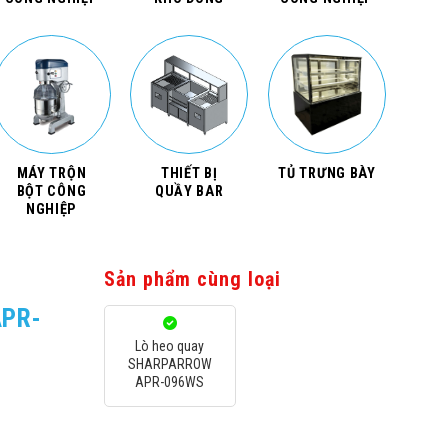
MÁY TRỘN
THIẾT BỊ
TỦ TRƯNG BÀY
BỘT CÔNG
QUẦY BAR
NGHIỆP
Sản phẩm cùng loại
APR-
Lò heo quay
SHARPARROW
APR-096WS