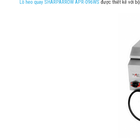
Lò heo quay SHARPARROW APR-096WS
được thiết kế với bộ