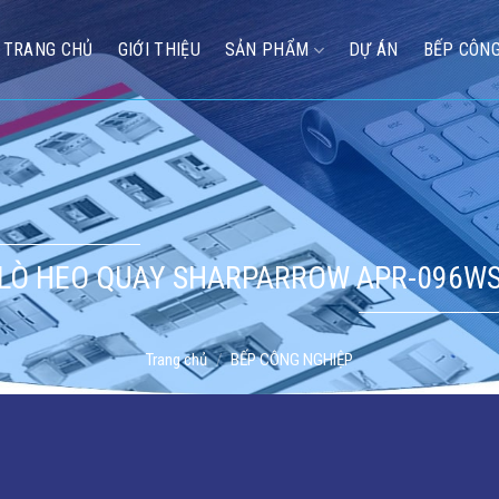
TRANG CHỦ
GIỚI THIỆU
SẢN PHẨM
DỰ ÁN
BẾP CÔNG
LÒ HEO QUAY SHARPARROW APR-096W
Trang chủ
/
BẾP CÔNG NGHIỆP