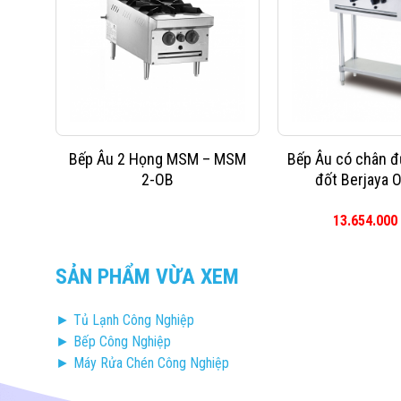
ng
Bếp Âu 2 Họng MSM – MSM
Bếp Âu có chân đ
2-OB
đốt Berjaya 
13.654.000
SẢN PHẨM VỪA XEM
► Tủ Lạnh Công Nghiệp
► Bếp Công Nghiệp
► Máy Rửa Chén Công Nghiệp