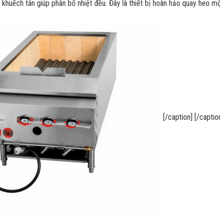
 khuếch tán giúp phân bổ nhiệt đều. Đây là thiết bị hoàn hảo quay heo m
[/caption] [/caption