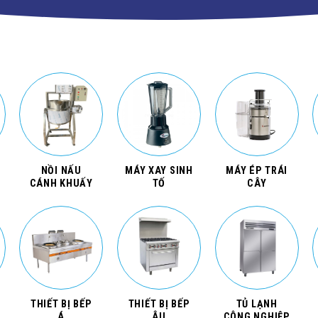
NỒI NẤU
MÁY XAY SINH
MÁY ÉP TRÁI
CÁNH KHUẤY
TỐ
CÂY
THIẾT BỊ BẾP
THIẾT BỊ BẾP
TỦ LẠNH
Á
ÂU
CÔNG NGHIỆP