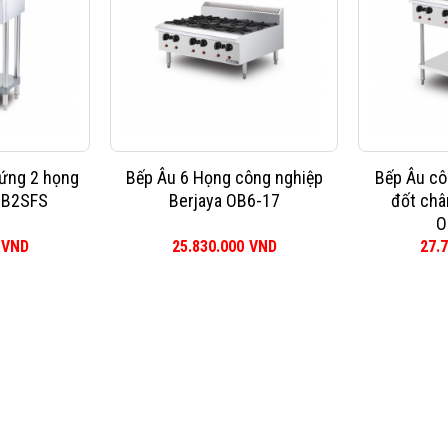
ứng 2 họng
Bếp Âu 6 Họng công nghiệp
Bếp Âu cô
OB2SFS
Berjaya OB6-17
đốt châ
O
VND
25.830.000
VND
27.