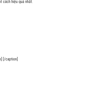
ột cách hiệu quả nhất.
] [/caption]