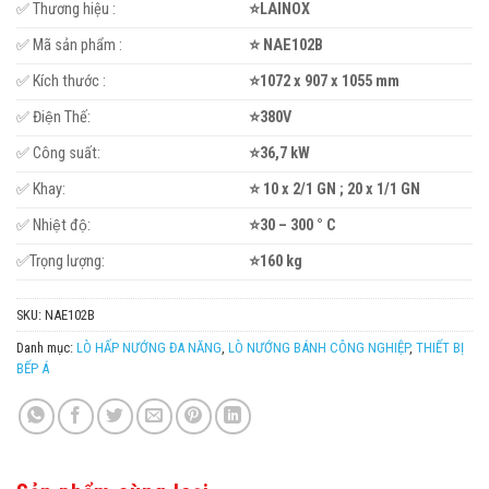
✅ Thương hiệu :
⭐LAINOX
✅ Mã sản phẩm :
⭐ NAE102B
✅ Kích thước :
⭐1072 x 907 x 1055 mm
✅ Điện Thế:
⭐380V
✅ Công suất:
⭐36,7 kW
✅ Khay:
⭐ 10 x 2/1 GN ; 20 x 1/1 GN
✅ Nhiệt độ:
⭐30 – 300 ° C
✅Trọng lượng:
⭐160 kg
SKU:
NAE102B
Danh mục:
LÒ HẤP NƯỚNG ĐA NĂNG
,
LÒ NƯỚNG BÁNH CÔNG NGHIỆP
,
THIẾT BỊ
BẾP Á