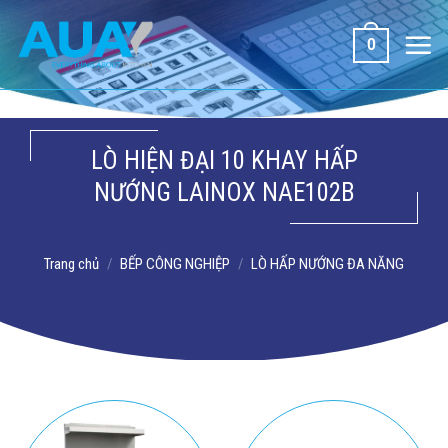
Bỏ
qua
0
nội
dung
LÒ HIỆN ĐẠI 10 KHAY HẤP
NƯỚNG LAINOX NAE102B
Trang chủ
/
BẾP CÔNG NGHIỆP
/
LÒ HẤP NƯỚNG ĐA NĂNG