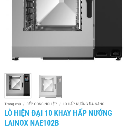
Trang chủ
/
BẾP CÔNG NGHIỆP
/
LÒ HẤP NƯỚNG ĐA NĂNG
LÒ HIỆN ĐẠI 10 KHAY HẤP NƯỚNG
LAINOX NAE102B