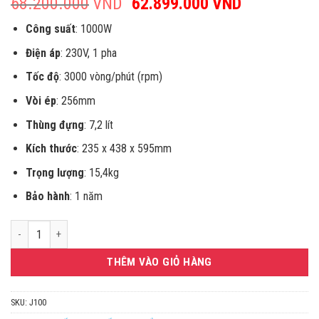
68.200.000
VND
Giá
62.899.000
VND
Giá
gốc
hiện
Công suất
: 1000W
là:
tại
68.200.000VND.
là:
Điện áp
: 230V, 1 pha
62.899.00
Tốc độ
: 3000 vòng/phút (rpm)
Vòi ép
: 256mm
Thùng đựng
: 7,2 lít
Kích thước
: 235 x 438 x 595mm
Trọng lượng
: 15,4kg
Bảo hành
: 1 năm
Máy ép trái cây đa năng Robot Coupe J100 số lượng
THÊM VÀO GIỎ HÀNG
SKU:
J100