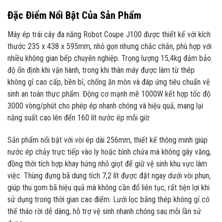
Đặc Điểm Nổi Bật Của Sản Phẩm
Máy ép trái cây đa năng Robot Coupe J100 được thiết kế với kích
thước 235 x 438 x 595mm, nhỏ gọn nhưng chắc chắn, phù hợp với
nhiều không gian bếp chuyên nghiệp. Trọng lượng 15,4kg đảm bảo
độ ổn định khi vận hành, trong khi thân máy được làm từ thép
không gỉ cao cấp, bền bỉ, chống ăn mòn và đáp ứng tiêu chuẩn vệ
sinh an toàn thực phẩm. Động cơ mạnh mẽ 1000W kết hợp tốc độ
3000 vòng/phút cho phép ép nhanh chóng và hiệu quả, mang lại
năng suất cao lên đến 160 lít nước ép mỗi giờ.
Sản phẩm nổi bật với vòi ép dài 256mm, thiết kế thông minh giúp
nước ép chảy trực tiếp vào ly hoặc bình chứa mà không gây văng,
đồng thời tích hợp khay hứng nhỏ giọt để giữ vệ sinh khu vực làm
việc. Thùng đựng bã dung tích 7,2 lít được đặt ngay dưới vòi phun,
giúp thu gom bã hiệu quả mà không cần đổ liên tục, rất tiện lợi khi
sử dụng trong thời gian cao điểm. Lưới lọc bằng thép không gỉ có
thể tháo rời dễ dàng, hỗ trợ vệ sinh nhanh chóng sau mỗi lần sử