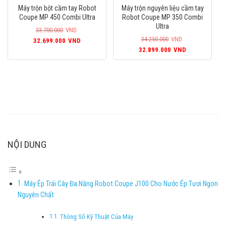
68.200.000VND.
là:
Máy trộn bột cầm tay Robot
Máy trộn nguyên liệu cầm tay
62.899.000VND.
Coupe MP 450 Combi Ultra
Robot Coupe MP 350 Combi
Ultra
33.700.000
VND
Giá
Giá
34.250.000
VND
32.699.000
VND
Giá
Giá
gốc
hiện
32.899.000
VND
gốc
hiện
là:
tại
là:
tại
33.700.000VND.
là:
34.250.000VND.
là:
32.699.000VND.
32.899.000
NỘI DUNG
Máy Ép Trái Cây Đa Năng Robot Coupe J100 Cho Nước Ép Tươi Ngon
Nguyên Chất
Thông Số Kỹ Thuật Của Máy