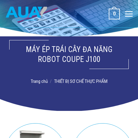
Bỏ
qua
0
nội
dung
MÁY ÉP TRÁI CÂY ĐA NĂNG
ROBOT COUPE J100
Trang chủ
/
THIẾT BỊ SƠ CHẾ THỰC PHẨM