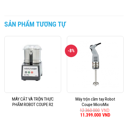
SẢN PHẨM TƯƠNG TỰ
-8%
MÁY CẮT VÀ TRỘN THỰC
Máy trộn cầm tay Robot
PHẨM ROBOT COUPE R2
Coupe MicroMix
12.360.000
VND
Giá
11.399.000
VND
Giá
gốc
hiện
là:
tại