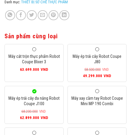
Danh mục:
THIẾT BỊ SƠ CHẾ THỰC PHẨM
Sản phẩm cùng loại
Máy cắt trộn thực phẩm Robot
Máy ép trái cây Robot Coupe
Coupe Blixer 3
J80
63.699.000
VND
58.500.000
VND
Giá
Giá
49.299.000
VND
gốc
hiện
là:
tại
58.500.000VND.
là:
Máy ép trái cây đa năng Robot
Máy xay cầm tay Robot Coupe
49.299.000
Coupe J100
Mini MP 190 Combi
68.200.000
VND
Giá
Giá
62.899.000
VND
gốc
hiện
là:
tại