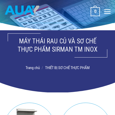
Bỏ
qua
0
nội
dung
MÁY THÁI RAU CỦ VÀ SƠ CHẾ
THỰC PHẨM SIRMAN TM INOX
Trang chủ
/
THIẾT BỊ SƠ CHẾ THỰC PHẨM