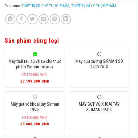
Danh mục:
THIẾT BỊ SƠ CHẾ THỰC PHẨM
,
THIẾT BỊ XỬ LÝ THỰC PHẨM
Sản phẩm cùng loại
Máy thái rau củ và sơ chế thực
Máy cưa xương SIRMAN SO
phẩm Sirman Tm inox
2400 INOX
35.100.000
VND
Giá
Giá
33.199.000
VND
gốc
hiện
là:
tại
35.100.000VND.
là:
Máy gọt vỏ khoai tây Sirman
MÁY GỌT VỎ KHOAI TÂY
33.199.000VND.
PPJ6
SIRMAN PPJ10
39.300.000
VND
Giá
Giá
38.600.000
VND
gốc
hiện
là:
tại