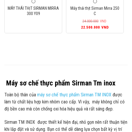
39.300.000VND.
là:
MÁY THÁI THỊT SIRMAN MIRRA
Máy thái thịt Sirman Mirra 250
38.600.000VND.
300 Y09
C
24.000.000
VND
Giá
Giá
22.500.000
VND
gốc
hiện
là:
tại
24.000.000VND.
là:
22.500.000
Máy sơ chế thực phẩm Sirman Tm inox
Toàn bộ thân của
máy sơ chế thực phẩm Sirman TM INOX
được
làm từ chất liệu hợp kim nhôm cao cấp. Vì vậy, máy không chỉ có
độ bền cao mà còn chống oxi hóa hiệu quả và rất sáng đẹp.
Sirman TM INOX được thiết kế hiện đại, nhỏ gọn nên rất thuận tiện
khi lắp đặt và sử dụng. Bạn có thể dễ dàng lựa chọn bất kỳ vị trí