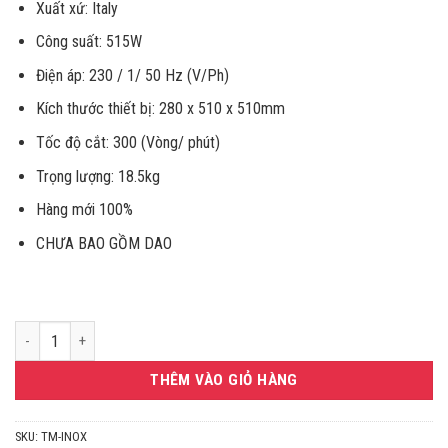
33.199.00
Xuất xứ: Italy
Công suất: 515W
Điện áp: 230 / 1/ 50 Hz (V/Ph)
Kích thước thiết bị: 280 x 510 x 510mm
Tốc độ cắt: 300 (Vòng/ phút)
Trọng lượng: 18.5kg
Hàng mới 100%
CHƯA BAO GỒM DAO
Máy thái rau củ và sơ chế thực phẩm Sirman Tm inox số lượng
THÊM VÀO GIỎ HÀNG
SKU:
TM-INOX