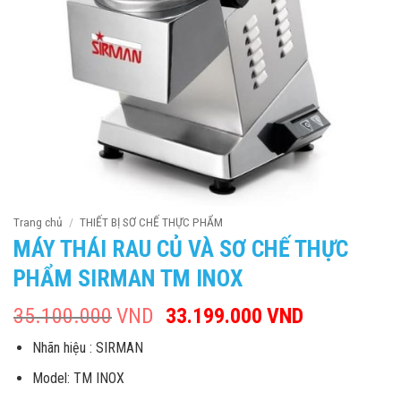
Trang chủ
/
THIẾT BỊ SƠ CHẾ THỰC PHẨM
MÁY THÁI RAU CỦ VÀ SƠ CHẾ THỰC
PHẨM SIRMAN TM INOX
35.100.000
VND
Giá
33.199.000
VND
Giá
gốc
hiện
Nhãn hiệu : SIRMAN
là:
tại
35.100.000VND.
là:
Model: TM INOX