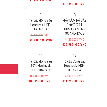
D.
là:
Giá
Giá
gốc
hiện
130.199.000
VND
46.899.000VND.
gốc
hiện
là:
tại
là:
tại
50.820.000VND.
là:
141.250.000VND.
là:
46.899.000VND.
Tủ cấp đông sâu
MÁY LÀM ĐÁ VẢY
130.199.000
Hoshizaki HDF-
340KG/24H
140A-SEA
HOSHIZAKI FM-
480AKE-HC-SB
87.100.000
VND
Giá
Giá
141.250.000
VND
79.799.000
VND
Giá
Giá
gốc
hiện
129.999.000
VND
gốc
hiện
là:
tại
là:
tại
87.100.000VND.
là:
 số lượng
141.250.000VND.
là:
79.799.000VND.
Tủ cấp đông sâu
Tủ cấp đông sâu
129.999.000
-60°C Hoshizaki
Hoshizaki HDF-
HDF-300A-SEA
400A-SEA
109.400.000
VND
120.400.000
VND
Giá
Giá
Giá
Giá
100.199.000
VND
111.299.000
VND
gốc
hiện
gốc
hiện
là:
tại
là:
tại
109.400.000VND.
là:
120.400.000VND.
là:
100.199.000VND.
111.299.000