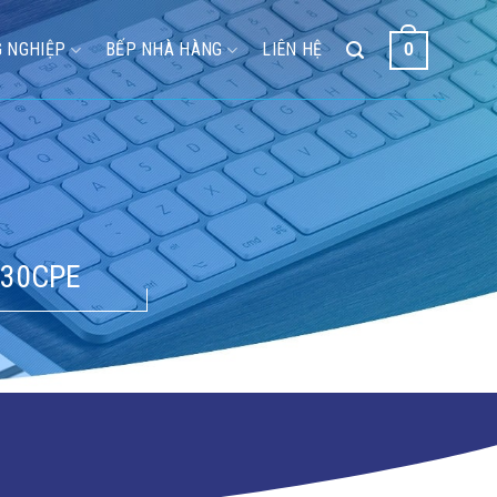
 NGHIỆP
BẾP NHÀ HÀNG
LIÊN HỆ
0
-30CPE