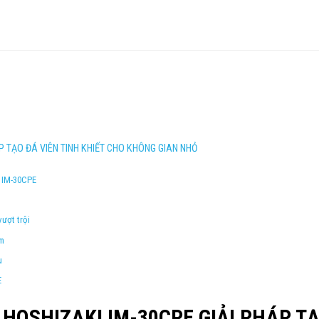
P TẠO ĐÁ VIÊN TINH KHIẾT CHO KHÔNG GIAN NHỎ
m IM-30CPE
ượt trội
ẩm
u
E
HOSHIZAKI IM-30CPE GIẢI PHÁP TẠ