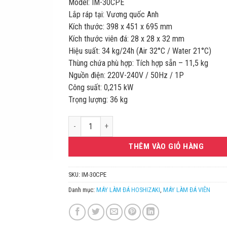
Model: IM-30CPE
50.820.000VN
Lắp ráp tại: Vương quốc Anh
Kích thước: 398 x 451 x 695 mm
Kích thước viên đá: 28 x 28 x 32 mm
Hiệu suất: 34 kg/24h (Air 32°C / Water 21°C)
Thùng chứa phù hợp: Tích hợp sẵn – 11,5 kg
Nguồn điện: 220V-240V / 50Hz / 1P
Công suất: 0,215 kW
Trọng lượng: 36 kg
MÁY LÀM ĐÁ CUBER 34KG/24H HOSHIZAKI IM-30CPE
THÊM VÀO GIỎ HÀNG
SKU:
IM-30CPE
Danh mục:
MÁY LÀM ĐÁ HOSHIZAKI
,
MÁY LÀM ĐÁ VIÊN