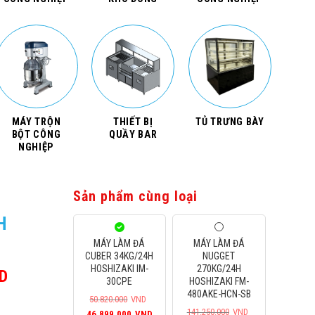
MÁY TRỘN
THIẾT BỊ
TỦ TRƯNG BÀY
BỘT CÔNG
QUẦY BAR
NGHIỆP
Sản phẩm cùng loại
H
MÁY LÀM ĐÁ
MÁY LÀM ĐÁ
CUBER 34KG/24H
NUGGET
HOSHIZAKI IM-
270KG/24H
D
Giá
30CPE
HOSHIZAKI FM-
hiện
480AKE-HCN-SB
50.820.000
VND
tại
Giá
Giá
141.250.000
VND
46.899.000
VND