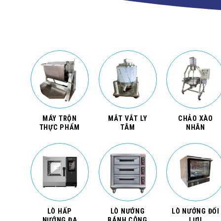
MÁY TRỘN
MẮT VẮT LY
CHẢO XÀO
THỰC PHẨM
TÂM
NHÂN
LÒ HẤP
LÒ NƯỚNG
LÒ NƯỚNG ĐỐI
NƯỚNG ĐA
BÁNH CÔNG
LƯU