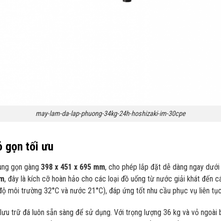
may-lam-da-lap-phuong-34kg-24h-hoshizaki-im-30cpe
ỏ gọn tối ưu
cùng gọn gàng
398 x 451 x 695 mm
, cho phép lắp đặt dễ dàng ngay dưới 
mm
, đây là kích cỡ hoàn hảo cho các loại đồ uống từ nước giải khát đến 
t độ môi trường 32°C và nước 21°C), đáp ứng tốt nhu cầu phục vụ liên tục
p lưu trữ đá luôn sẵn sàng để sử dụng. Với trọng lượng 36 kg và vỏ ngoà