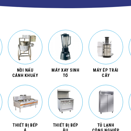
NỒI NẤU
MÁY XAY SINH
MÁY ÉP TRÁI
CÁNH KHUẤY
TỐ
CÂY
THIẾT BỊ BẾP
THIẾT BỊ BẾP
TỦ LẠNH
Á
ÂU
CÔNG NGHIỆP