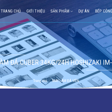
TRANG CHỦ
GIỚI THIỆU
SẢN PHẨM
DỰ ÁN
BẾP CÔNG
ÀM ĐÁ CUBER 34KG/24H HOSHIZAKI IM
Trang chủ
/
MÁY LÀM ĐÁ VIÊN