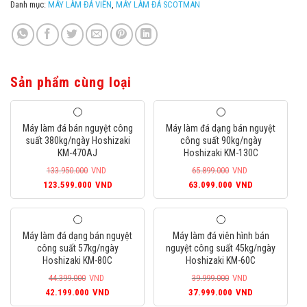
Danh mục:
MÁY LÀM ĐÁ VIÊN
,
MÁY LÀM ĐÁ SCOTMAN
Sản phẩm cùng loại
Máy làm đá bán nguyệt công
Máy làm đá dạng bán nguyệt
suất 380kg/ngày Hoshizaki
công suất 90kg/ngày
KM-470AJ
Hoshizaki KM-130C
133.950.000
VND
65.899.000
VND
Giá
Giá
Giá
Giá
123.599.000
VND
63.099.000
VND
gốc
hiện
gốc
hiện
là:
tại
là:
tại
133.950.000VND.
là:
65.899.000VND.
là:
Máy làm đá dạng bán nguyệt
Máy làm đá viên hình bán
123.599.000VND.
63.099.000
công suất 57kg/ngày
nguyệt công suất 45kg/ngày
Hoshizaki KM-80C
Hoshizaki KM-60C
44.399.000
VND
39.999.000
VND
Giá
Giá
Giá
Giá
42.199.000
VND
37.999.000
VND
gốc
hiện
gốc
hiện