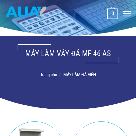
Bỏ
qua
0
nội
dung
MÁY LÀM VẢY ĐÁ MF 46 AS
Trang chủ
/
MÁY LÀM ĐÁ VIÊN