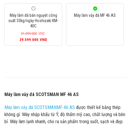
là:
tại
là:
tại
44.399.000VND.
là:
39.999.000VND.
là:
Máy làm đá bán nguyệt công
Máy làm vảy đá MF 46 AS
42.199.000VND.
37.999.000
suất 33kg/ngày Hoshizaki KM-
40C
31.099.000
VND
Giá
Giá
29.599.000
VND
gốc
hiện
là:
tại
31.099.000VND.
là:
29.599.000VND.
Máy làm vảy đá SCOTSMAN MF 46 AS
Máy làm vảy đá SCOTSMANMF 46 AS
được thiết kế bằng thép
không gỉ. Máy nhập khẩu từ Ý, độ thẩm mỹ cao, chất lượng và bên
bỉ. Máy làm lạnh nhanh, cho ra sản phẩm trong suốt, sạch và đẹp.