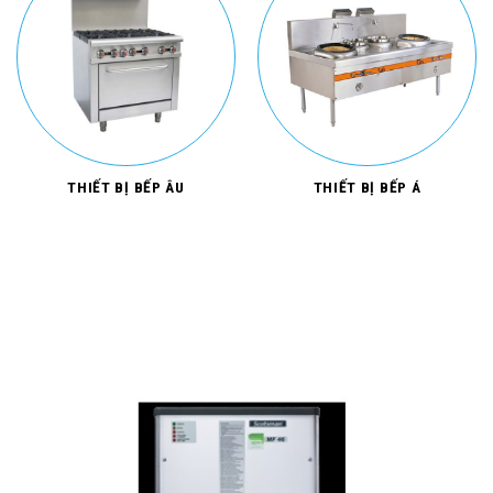
THIẾT BỊ BẾP ÂU
THIẾT BỊ BẾP Á