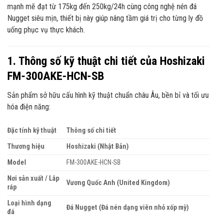
mạnh mẽ đạt từ 175kg đến 250kg/24h cùng công nghệ nén đá
Nugget siêu mịn, thiết bị này giúp nâng tầm giá trị cho từng ly đồ
uống phục vụ thực khách.
1. Thông số kỹ thuật chi tiết của Hoshizaki
FM-300AKE-HCN-SB
Sản phẩm sở hữu cấu hình kỹ thuật chuẩn châu Âu, bền bỉ và tối ưu
hóa điện năng:
Đặc tính kỹ thuật
Thông số chi tiết
Thương hiệu
Hoshizaki (Nhật Bản)
Model
FM-300AKE-HCN-SB
Nơi sản xuất / Lắp
Vương Quốc Anh (United Kingdom)
ráp
Loại hình dạng
Đá Nugget (Đá nén dạng viên nhỏ xốp mỳ)
đá