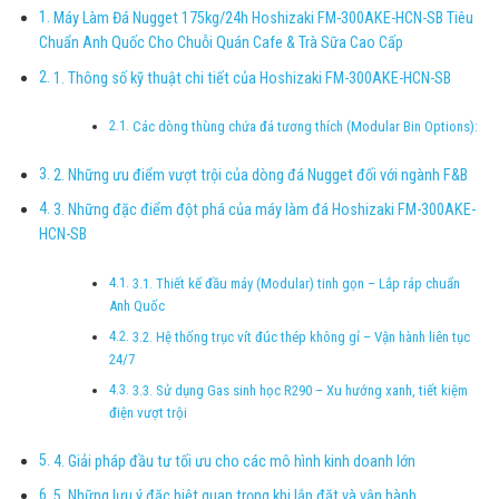
Máy Làm Đá Nugget 175kg/24h Hoshizaki FM-300AKE-HCN-SB Tiêu
Chuẩn Anh Quốc Cho Chuỗi Quán Cafe & Trà Sữa Cao Cấp
1. Thông số kỹ thuật chi tiết của Hoshizaki FM-300AKE-HCN-SB
Các dòng thùng chứa đá tương thích (Modular Bin Options):
2. Những ưu điểm vượt trội của dòng đá Nugget đối với ngành F&B
3. Những đặc điểm đột phá của máy làm đá Hoshizaki FM-300AKE-
HCN-SB
3.1. Thiết kế đầu máy (Modular) tinh gọn – Lắp ráp chuẩn
Anh Quốc
3.2. Hệ thống trục vít đúc thép không gỉ – Vận hành liên tục
24/7
3.3. Sử dụng Gas sinh học R290 – Xu hướng xanh, tiết kiệm
điện vượt trội
4. Giải pháp đầu tư tối ưu cho các mô hình kinh doanh lớn
5. Những lưu ý đặc biệt quan trọng khi lắp đặt và vận hành