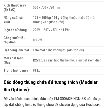
Kích thước máy
560 x 700 x 780 mm
(RxSxC)
Năng suất sản
175 – 250 kg / 24 giờ
(Tùy thuộc nhiệt độ môi
xuất
trường và nguồn nước)
Điện áp sử dụng
220V – 240V / 50Hz / 1 Pha
Công suất tiêu
0.9 kW
thụ điện
Hệ thống làm mát
Làm mát bằng không khí (Air-Cooled)
Môi chất lạnh
R290
(Gas sinh học thế hệ mới, siêu tiết kiệm điện)
(Gas)
Trọng lượng máy
81 kg
Các dòng thùng chứa đá tương thích (Modular
Bin Options):
Để vận hành hoàn chỉnh, đầu máy FM-300AKE-HCN-SB cần được
lắp đặt chồng lên các thùng chứa đá chuyên dụng của Hoshizaki: