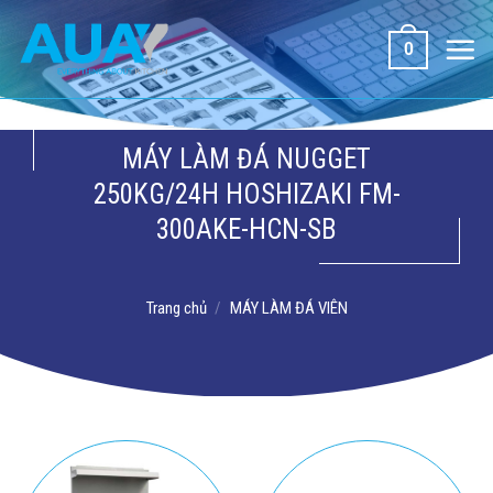
Bỏ
qua
0
nội
dung
MÁY LÀM ĐÁ NUGGET
250KG/24H HOSHIZAKI FM-
300AKE-HCN-SB
Trang chủ
/
MÁY LÀM ĐÁ VIÊN