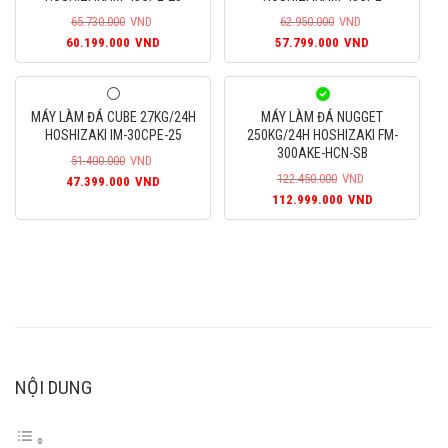
65.730.000
VND
62.950.000
VND
Giá
Giá
Giá
Giá
60.199.000
VND
57.799.000
VND
gốc
hiện
gốc
hiện
là:
tại
là:
tại
65.730.000VND.
là:
62.950.000VND.
là:
MÁY LÀM ĐÁ CUBE 27KG/24H
MÁY LÀM ĐÁ NUGGET
60.199.000VND.
57.799.000
HOSHIZAKI IM-30CPE-25
250KG/24H HOSHIZAKI FM-
300AKE-HCN-SB
51.400.000
VND
Giá
Giá
122.450.000
VND
47.399.000
VND
Giá
Giá
gốc
hiện
112.999.000
VND
gốc
hiện
là:
tại
là:
tại
51.400.000VND.
là:
122.450.000VND.
là:
47.399.000VND.
112.999.00
NỘI DUNG