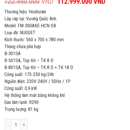
122.450.000
VND
Giá
112.999.000
VND
Giá
gốc
hiện
Thương hiệu: Hoshizaki
là:
tại
Lắp ráp tại: Vương Quốc Anh
122.450.000VND.
là:
Model: FM-300AKE-HCN-SB
112.999
Loại đá: NUGGET
Kích thước: 560 x 700 x 780 mm
Thùng chứa phù hợp:
B-301SA
B-501SA, Top Kit – TK 8 D
B-801SA, Top Kit – TK 8 D + TK 18 D
Công suất: 175-250 kg/24h
Nguồn điện: 220V-240V / 50Hz / 1P
Công suất: 0,9 kW
Hệ thống làm mát bằng không khí
Gas làm lạnh: R290
Trọng lượng: 81 kg
MÁY LÀM ĐÁ NUGGET 250KG/24H HOSHIZAKI FM-300AKE-HCN-SB số lư