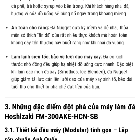
cà phê, trà hoặc syrup vào bên trong. Khi khách hàng nhai đá,
hương vị của đồ uống sẽ bùng nổ ngay trong khoang miệng.
An toàn cho răng:
Đá Nugget cực kỳ mềm và dễ nhai, thỏa
mãn sở thích “ăn đá” của rất nhiều thực khách mà hoàn toàn
không gây tổn thương hay buốt răng như khi nhai đá vuông.
Làm lạnh siêu tốc, bảo vệ lưỡi dao máy xay:
Đá có kích
thước nhỏ đồng đều giúp hạ nhiệt đồ uống cực nhanh. Đặc biệt
khi làm các món đá xay (Smothies, Ice Blended), đá Nugget
giúp giảm tải lực cản lên lưỡi dao của máy xay sinh tố, kéo dài
tuổi thọ cho thiết bị pha chế đắt tiền của bạn.
3. Những đặc điểm đột phá của máy làm đá
Hoshizaki FM-300AKE-HCN-SB
3.1. Thiết kế đầu máy (Modular) tinh gọn – Lắp
ráp chuẩn Anh Quốc