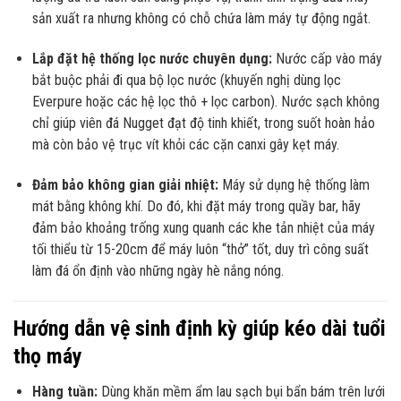
sản xuất ra nhưng không có chỗ chứa làm máy tự động ngắt.
Lắp đặt hệ thống lọc nước chuyên dụng:
Nước cấp vào máy
bắt buộc phải đi qua bộ lọc nước (khuyến nghị dùng lọc
Everpure hoặc các hệ lọc thô + lọc carbon). Nước sạch không
chỉ giúp viên đá Nugget đạt độ tinh khiết, trong suốt hoàn hảo
mà còn bảo vệ trục vít khỏi các cặn canxi gây kẹt máy.
Đảm bảo không gian giải nhiệt:
Máy sử dụng hệ thống làm
mát bằng không khí. Do đó, khi đặt máy trong quầy bar, hãy
đảm bảo khoảng trống xung quanh các khe tản nhiệt của máy
tối thiểu từ 15-20cm để máy luôn “thở” tốt, duy trì công suất
làm đá ổn định vào những ngày hè nắng nóng.
Hướng dẫn vệ sinh định kỳ giúp kéo dài tuổi
thọ máy
Hàng tuần:
Dùng khăn mềm ẩm lau sạch bụi bẩn bám trên lưới