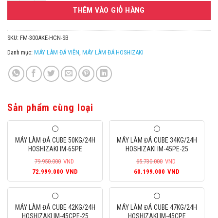
THÊM VÀO GIỎ HÀNG
SKU:
FM-300AKE-HCN-SB
Danh mục:
MÁY LÀM ĐÁ VIÊN
,
MÁY LÀM ĐÁ HOSHIZAKI
Sản phẩm cùng loại
MÁY LÀM ĐÁ CUBE 50KG/24H
MÁY LÀM ĐÁ CUBE 34KG/24H
HOSHIZAKI IM-65PE
HOSHIZAKI IM-45PE-25
79.950.000
VND
65.730.000
VND
Giá
Giá
Giá
Giá
72.999.000
VND
60.199.000
VND
gốc
hiện
gốc
hiện
là:
tại
là:
tại
79.950.000VND.
là:
65.730.000VND.
là:
MÁY LÀM ĐÁ CUBE 42KG/24H
MÁY LÀM ĐÁ CUBE 47KG/24H
72.999.000VND.
60.199.000
HOSHIZAKI IM-45CPE-25
HOSHIZAKI IM-45CPE