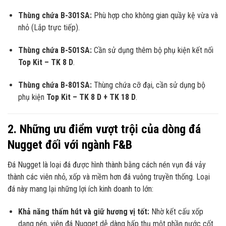
Thùng chứa B-301SA:
Phù hợp cho không gian quầy kệ vừa và
nhỏ (Lắp trực tiếp).
Thùng chứa B-501SA:
Cần sử dụng thêm bộ phụ kiện kết nối
Top Kit – TK 8 D
.
Thùng chứa B-801SA:
Thùng chứa cỡ đại, cần sử dụng bộ
phụ kiện
Top Kit – TK 8 D + TK 18 D
.
2. Những ưu điểm vượt trội của dòng đá
Nugget đối với ngành F&B
Đá Nugget là loại đá được hình thành bằng cách nén vụn đá vảy
thành các viên nhỏ, xốp và mềm hơn đá vuông truyền thống. Loại
đá này mang lại những lợi ích kinh doanh to lớn:
Khả năng thấm hút và giữ hương vị tốt:
Nhờ kết cấu xốp
dạng nén, viên đá Nugget dễ dàng hấp thụ một phần nước cốt