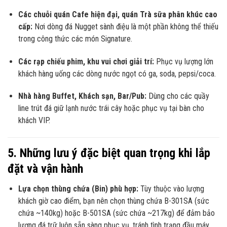
Các chuỗi quán Cafe hiện đại, quán Trà sữa phân khúc cao
cấp:
Nơi dòng đá Nugget sành điệu là một phần không thể thiếu
trong công thức các món Signature.
Các rạp chiếu phim, khu vui chơi giải trí:
Phục vụ lượng lớn
khách hàng uống các dòng nước ngọt có ga, soda, pepsi/coca.
Nhà hàng Buffet, Khách sạn, Bar/Pub:
Dùng cho các quầy
line trút đá giữ lạnh nước trái cây hoặc phục vụ tại bàn cho
khách VIP.
5. Những lưu ý đặc biệt quan trọng khi lắp
đặt và vận hành
Lựa chọn thùng chứa (Bin) phù hợp:
Tùy thuộc vào lượng
khách giờ cao điểm, bạn nên chọn thùng chứa B-301SA (sức
chứa ~140kg) hoặc B-501SA (sức chứa ~217kg) để đảm bảo
lượng đá trữ luôn sẵn sàng phục vụ, tránh tình trạng đầu máy