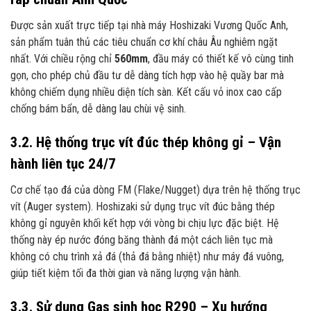
Được sản xuất trực tiếp tại nhà máy Hoshizaki Vương Quốc Anh,
sản phẩm tuân thủ các tiêu chuẩn cơ khí châu Âu nghiêm ngặt
nhất. Với chiều rộng chỉ
560mm
, đầu máy có thiết kế vô cùng tinh
gọn, cho phép chủ đầu tư dễ dàng tích hợp vào hệ quầy bar mà
không chiếm dụng nhiều diện tích sàn. Kết cấu vỏ inox cao cấp
chống bám bẩn, dễ dàng lau chùi vệ sinh.
3.2. Hệ thống trục vít đúc thép không gỉ – Vận
hành liên tục 24/7
Cơ chế tạo đá của dòng FM (Flake/Nugget) dựa trên hệ thống trục
vít (Auger system). Hoshizaki sử dụng trục vít đúc bằng thép
không gỉ nguyên khối kết hợp với vòng bi chịu lực đặc biệt. Hệ
thống này ép nước đóng băng thành đá một cách liên tục mà
không có chu trình xả đá (thả đá bằng nhiệt) như máy đá vuông,
giúp tiết kiệm tối đa thời gian và năng lượng vận hành.
3.3. Sử dụng Gas sinh học R290 – Xu hướng