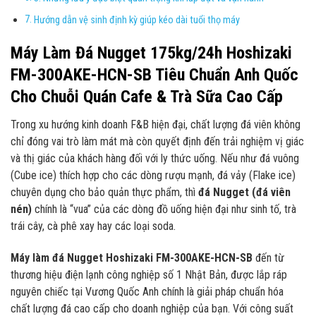
Hướng dẫn vệ sinh định kỳ giúp kéo dài tuổi thọ máy
Máy Làm Đá Nugget 175kg/24h Hoshizaki
FM-300AKE-HCN-SB Tiêu Chuẩn Anh Quốc
Cho Chuỗi Quán Cafe & Trà Sữa Cao Cấp
Trong xu hướng kinh doanh F&B hiện đại, chất lượng đá viên không
chỉ đóng vai trò làm mát mà còn quyết định đến trải nghiệm vị giác
và thị giác của khách hàng đối với ly thức uống. Nếu như đá vuông
(Cube ice) thích hợp cho các dòng rượu mạnh, đá vảy (Flake ice)
chuyên dụng cho bảo quản thực phẩm, thì
đá Nugget (đá viên
nén)
chính là “vua” của các dòng đồ uống hiện đại như sinh tố, trà
trái cây, cà phê xay hay các loại soda.
Máy làm đá Nugget Hoshizaki FM-300AKE-HCN-SB
đến từ
thương hiệu điện lạnh công nghiệp số 1 Nhật Bản, được lắp ráp
nguyên chiếc tại Vương Quốc Anh chính là giải pháp chuẩn hóa
chất lượng đá cao cấp cho doanh nghiệp của bạn. Với công suất