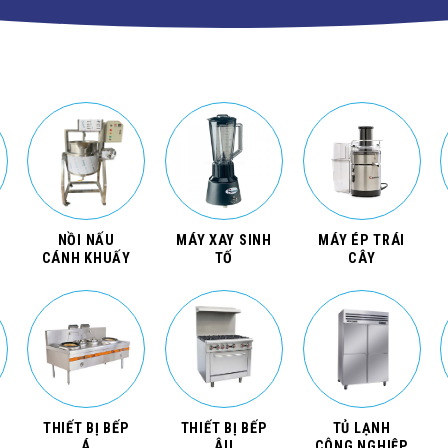
NỒI NẤU
MÁY XAY SINH
MÁY ÉP TRÁI
CÁNH KHUẤY
TỐ
CÂY
THIẾT BỊ BẾP
THIẾT BỊ BẾP
TỦ LẠNH
Á
ÂU
CÔNG NGHIỆP