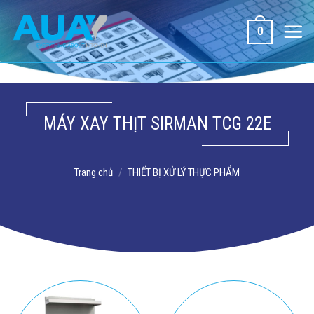
Bỏ
qua
0
nội
dung
MÁY XAY THỊT SIRMAN TCG 22E
Trang chủ
/
THIẾT BỊ XỬ LÝ THỰC PHẨM