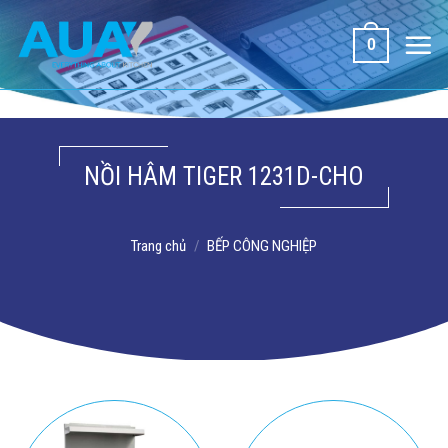
Bỏ
qua
0
nội
dung
NỒI HÂM TIGER 1231D-CHO
Trang chủ
/
BẾP CÔNG NGHIỆP