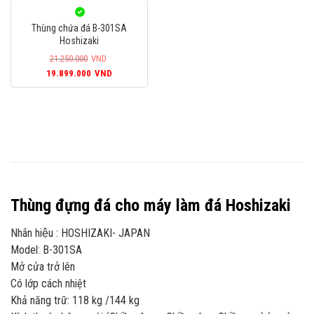
là:
tại
là:
tại
33.599.000VND.
là:
25.699.000VND.
là:
Thùng chứa đá B-301SA
30.999.000VND.
23.899.000
Hoshizaki
21.250.000
VND
Giá
Giá
19.899.000
VND
gốc
hiện
là:
tại
21.250.000VND.
là:
19.899.000VND.
Thùng đựng đá cho máy làm đá Hoshizaki
Nhãn hiệu : HOSHIZAKI- JAPAN
Model: B-301SA
Mở cửa trở lên
Có lớp cách nhiệt
Khả năng trữ: 118 kg /144 kg