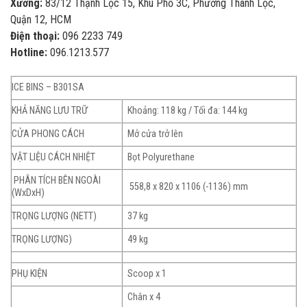
Xưởng:
83/12 Thạnh Lộc 15, Khu Phố 3C, Phường Thành Lộc,
Quận 12, HCM
Điện thoại:
096 2233 749
Hotline:
096.1213.577
ICE BINS – B301SA
KHẢ NĂNG LƯU TRỮ
Khoảng: 118 kg / Tối đa: 144 kg
CỬA PHONG CÁCH
Mở cửa trở lên
VẬT LIỆU CÁCH NHIỆT
Bọt Polyurethane
PHÂN TÍCH BÊN NGOÀI
558,8 x 820 x 1106 (-1136) mm
(WxDxH)
TRỌNG LƯỢNG (NETT)
37 kg
TRỌNG LƯỢNG)
49 kg
PHỤ KIỆN
Scoop x 1
Chân x 4