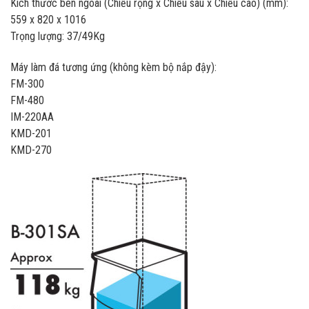
Kích thước bên ngoài (Chiều rộng x Chiều sâu x Chiều cao) (mm):
559 x 820 x 1016
Trọng lượng: 37/49Kg
Máy làm đá tương ứng (không kèm bộ nắp đậy):
FM-300
FM-480
IM-220AA
KMD-201
KMD-270