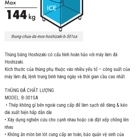
thung-chua-da-inox-hoshizaki-b-301sa
Thùng băng Hoshizaki có cấu hình hoàn hảo với máy làm đá
Hoshizaki.
Kích thước của thùng phụ thuộc vào nhiều yếu tố – công suất của
máy làm đá, lệnh trung bình hàng ngày và thời gian cầu cao nhất.
THÙNG ĐÁ CHẤT LƯỢNG
MODEL:
B-301SA
• Thép không gỉ bên ngoài cung cấp để làm sạch dễ dàng & kéo
dài xuất hiện hấp dẫn dài
• Xây dựng nghiên cứu cho cạnh nhau hoặc cài đặt xếp chồng lên
nhau
• Không ăn mòn bin lót cung cấp an toàn, bảo quản vệ sinh của