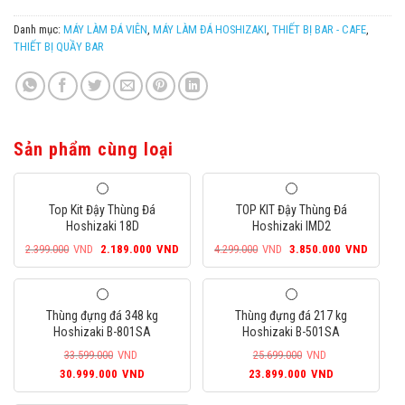
Danh mục:
MÁY LÀM ĐÁ VIÊN
,
MÁY LÀM ĐÁ HOSHIZAKI
,
THIẾT BỊ BAR - CAFE
,
THIẾT BỊ QUẦY BAR
Sản phẩm cùng loại
Top Kit Đậy Thùng Đá
TOP KIT Đậy Thùng Đá
Hoshizaki 18D
Hoshizaki IMD2
Giá
Giá
Giá
Giá
2.399.000
VND
2.189.000
VND
4.299.000
VND
3.850.000
VND
gốc
hiện
gốc
hiện
là:
tại
là:
tại
2.399.000VND.
là:
4.299.000VND.
là:
Thùng đựng đá 348 kg
Thùng đựng đá 217 kg
2.189.000VND.
3.850
Hoshizaki B-801SA
Hoshizaki B-501SA
33.599.000
VND
25.699.000
VND
Giá
Giá
Giá
Giá
30.999.000
VND
23.899.000
VND
gốc
hiện
gốc
hiện