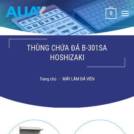
Bỏ
qua
0
nội
dung
THÙNG CHỨA ĐÁ B-301SA
HOSHIZAKI
Trang chủ
/
MÁY LÀM ĐÁ VIÊN