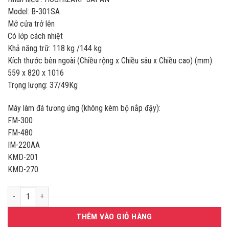
là:
tại
Model: B-301SA
21.250.000VND.
là:
Mở cửa trở lên
19.899.00
Có lớp cách nhiệt
Khả năng trữ: 118 kg /144 kg
Kích thước bên ngoài (Chiều rộng x Chiều sâu x Chiều cao) (mm):
559 x 820 x 1016
Trọng lượng: 37/49Kg
Máy làm đá tương ứng (không kèm bộ nắp đậy):
FM-300
FM-480
IM-220AA
KMD-201
KMD-270
Thùng chứa đá B-301SA Hoshizaki số lượng
THÊM VÀO GIỎ HÀNG