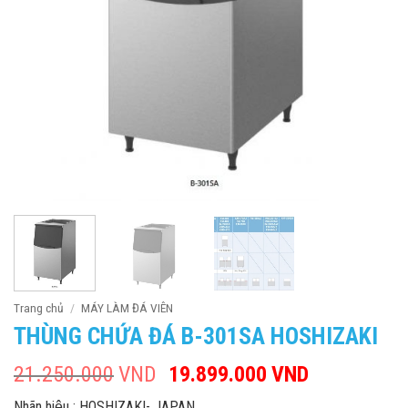
Trang chủ
/
MÁY LÀM ĐÁ VIÊN
THÙNG CHỨA ĐÁ B-301SA HOSHIZAKI
21.250.000
VND
Giá
19.899.000
VND
Giá
gốc
hiện
Nhãn hiệu : HOSHIZAKI- JAPAN