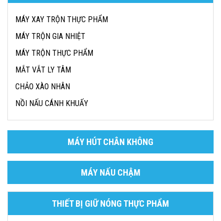
MÁY XAY TRỘN THỰC PHẨM
MÁY TRỘN GIA NHIỆT
MÁY TRỘN THỰC PHẨM
MẮT VẮT LY TÂM
CHẢO XÀO NHÂN
NỒI NẤU CÁNH KHUẤY
MÁY HÚT CHÂN KHÔNG
MÁY NẤU CHẬM
THIẾT BỊ GIỮ NÓNG THỰC PHẨM