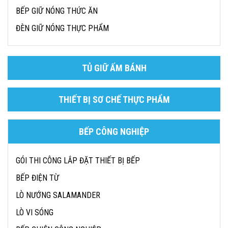
BẾP GIỮ NÓNG THỨC ĂN
ĐÈN GIỮ NÓNG THỰC PHẨM
TỦ GIỮ ẤM BÁNH
THIẾT BỊ SƠ CHẾ THỰC PHẨM
BẾP CÔNG NGHIỆP
GÓI THI CÔNG LẮP ĐẶT THIẾT BỊ BẾP
BẾP ĐIỆN TỪ
LÒ NƯỚNG SALAMANDER
LÒ VI SÓNG