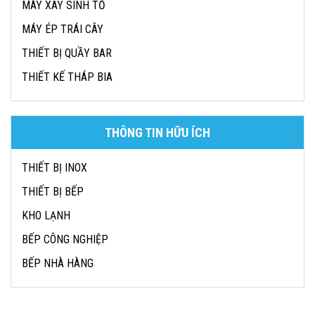
MÁY XAY SINH TỐ
MÁY ÉP TRÁI CÂY
THIẾT BỊ QUẦY BAR
THIẾT KẾ THÁP BIA
THÔNG TIN HỮU ÍCH
THIẾT BỊ INOX
THIẾT BỊ BẾP
KHO LẠNH
BẾP CÔNG NGHIỆP
BẾP NHÀ HÀNG