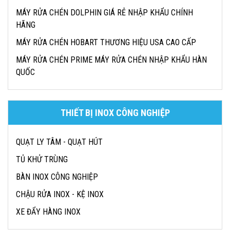
MÁY RỬA CHÉN DOLPHIN GIÁ RẺ NHẬP KHẨU CHÍNH
HÃNG
MÁY RỬA CHÉN HOBART THƯƠNG HIỆU USA CAO CẤP
MÁY RỬA CHÉN PRIME MÁY RỬA CHÉN NHẬP KHẨU HÀN
QUỐC
THIẾT BỊ INOX CÔNG NGHIỆP
QUẠT LY TÂM - QUẠT HÚT
TỦ KHỬ TRÙNG
BÀN INOX CÔNG NGHIỆP
CHẬU RỬA INOX - KỆ INOX
XE ĐẨY HÀNG INOX