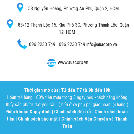
58 Nguyễn Hoàng, Phường An Phú, Quận 2, HCM
83/12 Thạnh Lộc 15, Khu Phố 3C, Phường Thành Lộc, Quận
12, HCM
096 2233 749
096 2233 749
info@auacorp.vn
www.auacorp.vn
Thời gian mở cửa: T2 đến T7 từ 9h đến 19h
Hoàn trả hàng 100% tiền mua trong 3 ngày nếu khách hàng không
thấy sản phẩm đạt yêu cầu. ( nếu ở xa phụ phí giao nhận lại hàng )
Điều khoản & quy định
|
Chính sách đổi trả
|
Chính sách hoàn
tiền
|
Chính sách bảo mật
|
Chính sách Vận Chuyển và Thanh
Toán