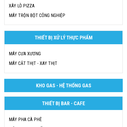
XÂY LÒ PIZZA
MÁY TRỘN BỘT CÔNG NGHIỆP
THIẾT BỊ XỬ LÝ THỰC PHẨM
MÁY CƯA XƯƠNG
MÁY CẮT THỊT - XAY THỊT
KHO GAS - HỆ THỐNG GAS
THIẾT BỊ BAR - CAFE
MÁY PHA CÀ PHÊ