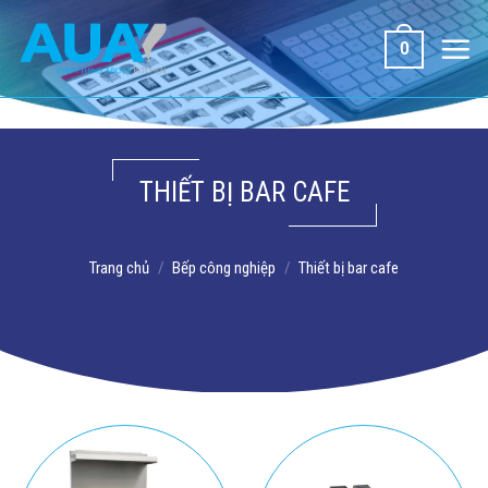
Bỏ
qua
0
nội
dung
THIẾT BỊ BAR CAFE
Trang chủ
/
Bếp công nghiệp
/
Thiết bị bar cafe