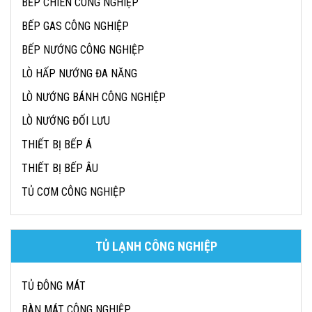
BẾP CHIÊN CÔNG NGHIỆP
BẾP GAS CÔNG NGHIỆP
BẾP NƯỚNG CÔNG NGHIỆP
LÒ HẤP NƯỚNG ĐA NĂNG
LÒ NƯỚNG BÁNH CÔNG NGHIỆP
LÒ NƯỚNG ĐỐI LƯU
THIẾT BỊ BẾP Á
THIẾT BỊ BẾP ÂU
TỦ CƠM CÔNG NGHIỆP
TỦ LẠNH CÔNG NGHIỆP
TỦ ĐÔNG MÁT
BÀN MÁT CÔNG NGHIỆP