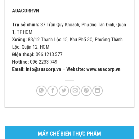
AUACORP.VN
Trụ sở chính:
37 Trần Quý Khoách, Phường Tân Định, Quận
1, TP.HCM
Xưởng:
83/12 Thạnh Lộc 15, Khu Phố 3C, Phường Thành
Lộc, Quận 12, HCM
Điện thoại:
096.1213.577
Hotline:
096 2233 749
Email:
info@auacorp.vn
–
Website:
www.auacorp.vn
MÁY CHẾ BIẾN THỰC PHẨM