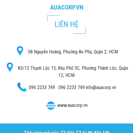
AUACORP.VN
LIÊN HỆ
58 Nguyễn Hoàng, Phường An Phú, Quận 2, HCM
83/12 Thạnh Lộc 15, Khu Phố 3C, Phường Thành Lộc, Quận
12, HCM
096 2233 749
096 2233 749
info@auacorp.vn
www.auacorp.vn
Thời gian mở cửa: T2 đến T7 từ 9h đến 19h