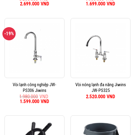
Giá
2.699.000
VND
Giá
Giá
1.699.000
VND
Giá
gốc
hiện
gốc
hiện
là:
tại
là:
tại
3.200.000VND.
là:
1.900.000VND.
là:
2.699.000VND.
1.699.000
-19%
Vòi lạnh công nghiệp JW-
Vòi nóng lạnh đa năng Jiwins
PS306 Jiwins
JW-PS325
1.980.000
VND
2.520.000
VND
Giá
1.599.000
VND
Giá
gốc
hiện
là:
tại
1.980.000VND.
là:
1.599.000VND.