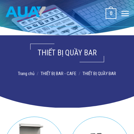
Bỏ
qua
0
nội
dung
THIẾT BỊ QUẦY BAR
Trang chủ
/
THIẾT BỊ BAR - CAFE
/
THIẾT BỊ QUẦY BAR