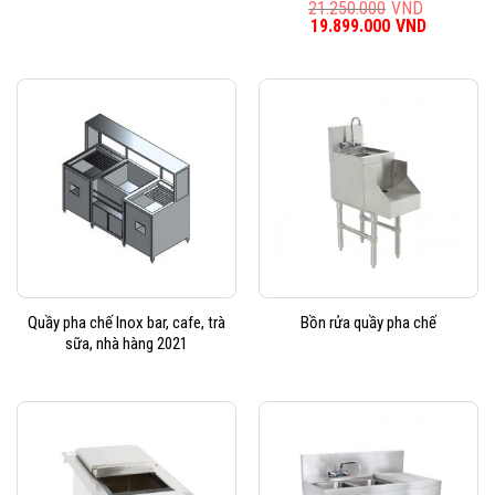
21.250.000
VND
Giá
19.899.000
VND
Giá
gốc
hiện
là:
tại
21.250.000VND.
là:
19.899.0
Quầy pha chế Inox bar, cafe, trà
Bồn rửa quầy pha chế
sữa, nhà hàng 2021