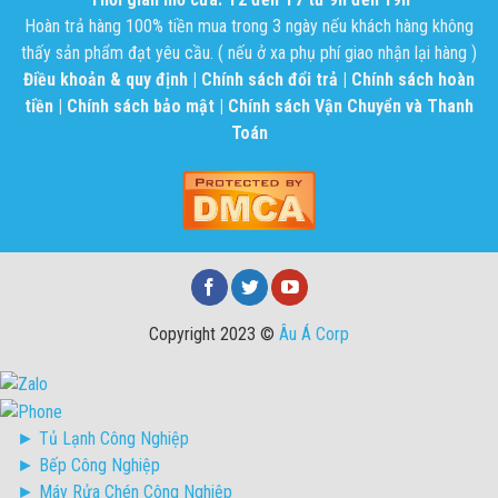
Hoàn trả hàng 100% tiền mua trong 3 ngày nếu khách hàng không
thấy sản phẩm đạt yêu cầu. ( nếu ở xa phụ phí giao nhận lại hàng )
Điều khoản & quy định
|
Chính sách đổi trả
|
Chính sách hoàn
tiền
|
Chính sách bảo mật
|
Chính sách Vận Chuyển và Thanh
Toán
Copyright 2023 ©
Âu Á Corp
► Tủ Lạnh Công Nghiệp
► Bếp Công Nghiệp
► Máy Rửa Chén Công Nghiệp