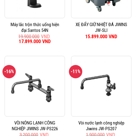
Máy lắc trộn thức uống hiện
XE ĐẨY GIỮ NHIỆT ĐÁ JIWINS
đại Santos 54N
JW-SLI
19.900.000
VND
15.899.000
VND
Giá
17.899.000
VND
Giá
gốc
hiện
là:
tại
19.900.000VND.
là:
17.899.000VND.
-16%
-11%
VÒI NÓNG LẠNH CÔNG
Vòi nước lạnh công nghiệp
NGHIỆP JIWINS JW-PS226
Jiwins JW-PS207
3.200.000
VND
1.900.000
VND