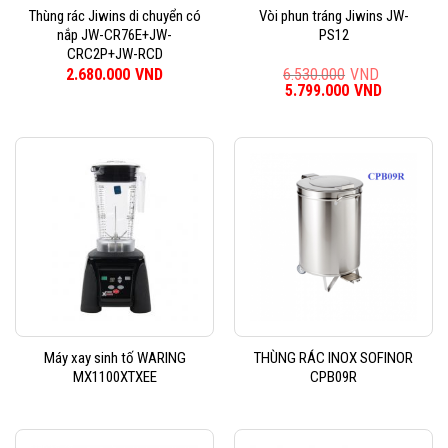
Thùng rác Jiwins di chuyển có
Vòi phun tráng Jiwins JW-
nắp JW-CR76E+JW-
PS12
CRC2P+JW-RCD
2.680.000
VND
6.530.000
VND
Giá
5.799.000
VND
Giá
gốc
hiện
là:
tại
6.530.000VND.
là:
5.799.000
Máy xay sinh tố WARING
THÙNG RÁC INOX SOFINOR
MX1100XTXEE
CPB09R