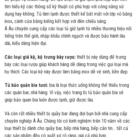
tìm hiểu kỹ các thông số kỹ thuật có phù hợp với công năng sử
dụng hay không. Tủ làm lạnh được thiết kế bắt mắt với lớp vỏ bằng
inox, cánh cửa bằng kiếng kết hợp với đèn chiếu sáng.
Á Âu chuyên cung cấp các loại tủ giữ lạnh từ nhiều thương hiệu nổi
tiếng trên thế giới, nhập khẩu chính ngạch và được bảo hành lâu
dài, kiểu dáng hiện đại.
Các loại giá kệ, kệ trưng bày rượu:
thiết bị này dùng để trưng
bày các loại rượu giúp khách hàng dễ dàng trong việc gọi loại mà
họ thích. Các loại kệ này được làm bằng inox dễ vệ sinh, bền đẹp.
Tủ bảo quản bia tươi:
bia là loại thức uống không thể thiếu trong
các quán bar, nhà hàng. Vì vậy, việc trang bị tủ bảo quản bia sẽ
giúp bảo quan bia luôn được lạnh, giữ được lâu.
Và còn rất nhiều thiết bị quầy bar đang đợi bạn bởi nhà cung cấp
chuyên nghiệp Á Âu. Chúng tôi có kinh nghiệm trên 10 năm về các
loại thiết bị dành cho quầy bar, bếp nhà hàng, bếp căn tin… tất cả
các sản phẩm đều có xuất xứ rõ ràng, giá cả phù hợp.