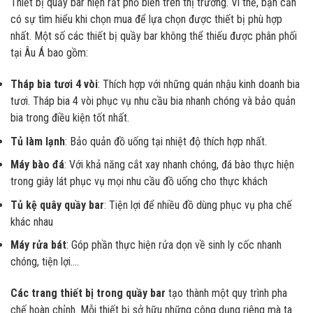
Thiết bị quầy bar hiện rất phổ biến trên thị trường. Vì thế, bạn cần
có sự tìm hiểu khi chọn mua để lựa chọn được thiết bị phù hợp
nhất. Một số các thiết bị quầy bar không thể thiếu được phân phối
tại Âu Á bao gồm:
Tháp bia tươi 4 vòi
: Thích hợp với những quán nhậu kinh doanh bia
tươi. Tháp bia 4 vòi phục vụ nhu cầu bia nhanh chóng và bảo quản
bia trong điều kiện tốt nhất.
Tủ làm lạnh
: Bảo quản đồ uống tại nhiệt độ thích hợp nhất.
Máy bào đá
: Với khả năng cắt xay nhanh chóng, đá bào thực hiện
trong giây lát phục vụ mọi nhu cầu đồ uống cho thực khách
Tủ kệ quây quầy bar
: Tiện lợi để nhiều đồ dùng phục vụ pha chế
khác nhau
Máy rửa bát
: Góp phần thực hiện rửa dọn về sinh ly cốc nhanh
chóng, tiện lợi….
Các trang thiết bị trong quầy bar
tạo thành một quy trình pha
chế hoàn chỉnh. Mỗi thiết bị sở hữu những công dụng riêng mà ta