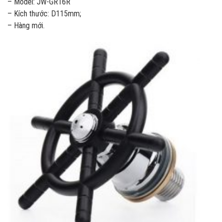
– Model: JW-GR16R
– Kích thước: D115mm;
– Hàng mới.