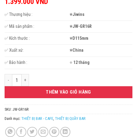
1.399.000
VND
✅ Thương hiệu :
⭐Jiwins
✅ Mã sản phẩm :
⭐JW-GR16R
✅ Kích thước :
⭐D115mm
✅ Xuất xứ:
⭐China
✅ Bảo hành :
⭐
12 tháng
Jiwins vòi nhấn ly trên quầy bar JW-GR16R số lượng
THÊM VÀO GIỎ HÀNG
SKU:
JW-GR16R
Danh mục:
THIẾT BỊ BAR - CAFE
,
THIẾT BỊ QUẦY BAR