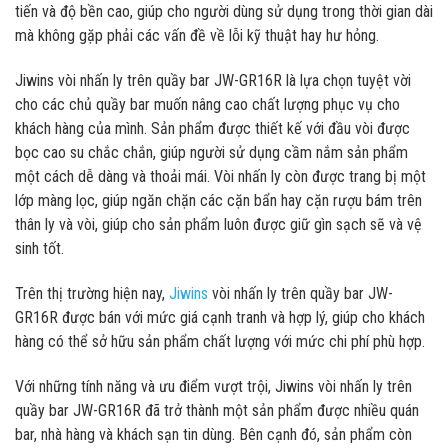
tiến và độ bền cao, giúp cho người dùng sử dụng trong thời gian dài
mà không gặp phải các vấn đề về lỗi kỹ thuật hay hư hỏng.
Jiwins vòi nhấn ly trên quầy bar JW-GR16R là lựa chọn tuyệt vời
cho các chủ quầy bar muốn nâng cao chất lượng phục vụ cho
khách hàng của mình. Sản phẩm được thiết kế với đầu vòi được
bọc cao su chắc chắn, giúp người sử dụng cầm nắm sản phẩm
một cách dễ dàng và thoải mái. Vòi nhấn ly còn được trang bị một
lớp màng lọc, giúp ngăn chặn các cặn bẩn hay cặn rượu bám trên
thân ly và vòi, giúp cho sản phẩm luôn được giữ gìn sạch sẽ và vệ
sinh tốt.
Trên thị trường hiện nay,
Jiwins
vòi nhấn ly trên quầy bar JW-
GR16R được bán với mức giá cạnh tranh và hợp lý, giúp cho khách
hàng có thể sở hữu sản phẩm chất lượng với mức chi phí phù hợp.
Với những tính năng và ưu điểm vượt trội, Jiwins vòi nhấn ly trên
quầy bar JW-GR16R đã trở thành một sản phẩm được nhiều quán
bar, nhà hàng và khách sạn tin dùng. Bên cạnh đó, sản phẩm còn