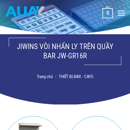
Bỏ
qua
0
nội
dung
JIWINS VÒI NHẤN LY TRÊN QUẦY
BAR JW-GR16R
Trang chủ
/
THIẾT BỊ BAR - CAFE