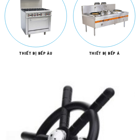
THIẾT BỊ BẾP ÂU
THIẾT BỊ BẾP Á