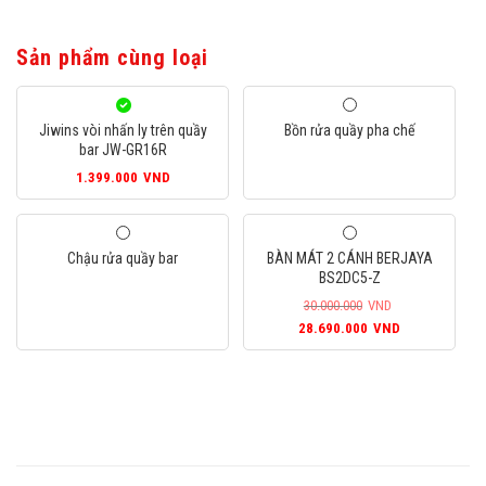
Sản phẩm cùng loại
Jiwins vòi nhấn ly trên quầy
Bồn rửa quầy pha chế
bar JW-GR16R
1.399.000
VND
Chậu rửa quầy bar
BÀN MÁT 2 CÁNH BERJAYA
BS2DC5-Z
30.000.000
VND
Giá
Giá
28.690.000
VND
gốc
hiện
là:
tại
30.000.000VND.
là:
28.690.000