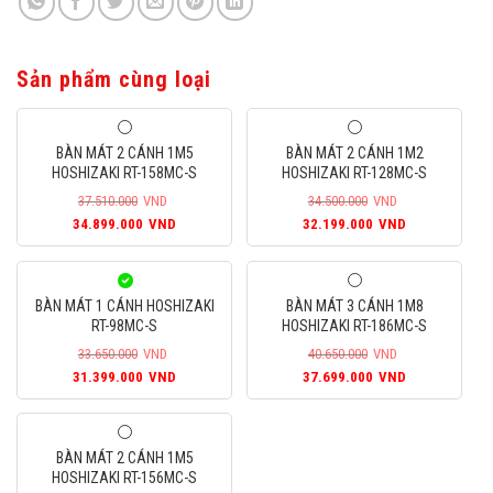
Sản phẩm cùng loại
BÀN MÁT 2 CÁNH 1M5
BÀN MÁT 2 CÁNH 1M2
HOSHIZAKI RT-158MC-S
HOSHIZAKI RT-128MC-S
37.510.000
VND
34.500.000
VND
Giá
Giá
Giá
Giá
34.899.000
VND
32.199.000
VND
gốc
hiện
gốc
hiện
là:
tại
là:
tại
37.510.000VND.
là:
34.500.000VND.
là:
BÀN MÁT 1 CÁNH HOSHIZAKI
BÀN MÁT 3 CÁNH 1M8
34.899.000VND.
32.199.000
RT-98MC-S
HOSHIZAKI RT-186MC-S
33.650.000
VND
40.650.000
VND
Giá
Giá
Giá
Giá
31.399.000
VND
37.699.000
VND
gốc
hiện
gốc
hiện
là:
tại
là:
tại
33.650.000VND.
là:
40.650.000VND.
là:
BÀN MÁT 2 CÁNH 1M5
31.399.000VND.
37.699.000
HOSHIZAKI RT-156MC-S