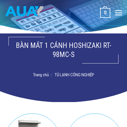
Bỏ
qua
0
nội
dung
BÀN MÁT 1 CÁNH HOSHIZAKI RT-
98MC-S
Trang chủ
/
TỦ LẠNH CÔNG NGHIỆP