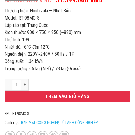
33.650.000
VND
Giá
31.399.000
VND
Giá
gốc
hiện
Thương hiệu: Hoshizaki – Nhật Bản
là:
tại
Model: RT-98MC-S
33.650.000VND.
là:
Lắp ráp tại: Trung Quốc
31.399.00
Kích thước: 900 × 750 × 850 (~880) mm
Thể tích: 199L
Nhiệt độ: -6°C đến 12°C
Nguồn điện: 220V~240V / 50Hz / 1P
Công suất: 1.34 kWh
Trọng lượng: 66 kg (Net) / 78 kg (Gross)
BÀN MÁT 1 CÁNH HOSHIZAKI RT-98MC-S số lượng
THÊM VÀO GIỎ HÀNG
SKU:
RT-98MC-S
Danh mục:
BÀN MÁT CÔNG NGHIỆP
,
TỦ LẠNH CÔNG NGHIỆP