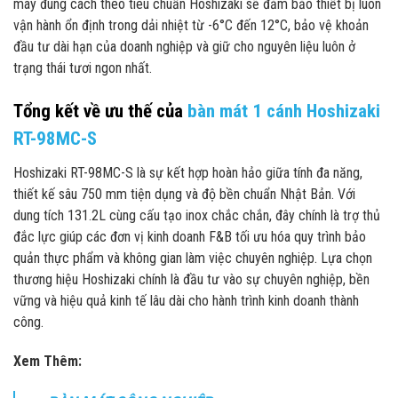
máy đúng cách theo tiêu chuẩn Hoshizaki sẽ đảm bảo thiết bị luôn
vận hành ổn định trong dải nhiệt từ -6°C đến 12°C, bảo vệ khoản
đầu tư dài hạn của doanh nghiệp và giữ cho nguyên liệu luôn ở
trạng thái tươi ngon nhất.
Tổng kết về ưu thế của
bàn mát 1 cánh Hoshizaki
RT-98MC-S
Hoshizaki RT-98MC-S là sự kết hợp hoàn hảo giữa tính đa năng,
thiết kế sâu 750 mm tiện dụng và độ bền chuẩn Nhật Bản. Với
dung tích 131.2L cùng cấu tạo inox chắc chắn, đây chính là trợ thủ
đắc lực giúp các đơn vị kinh doanh F&B tối ưu hóa quy trình bảo
quản thực phẩm và không gian làm việc chuyên nghiệp. Lựa chọn
thương hiệu Hoshizaki chính là đầu tư vào sự chuyên nghiệp, bền
vững và hiệu quả kinh tế lâu dài cho hành trình kinh doanh thành
công.
Xem Thêm: