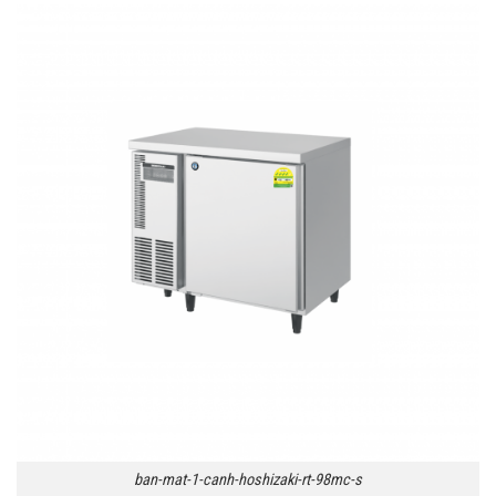
ban-mat-1-canh-hoshizaki-rt-98mc-s