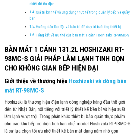
nhiệt độ ổn định
Giá trị kinh tế và ứng dụng thực tế trong quản lý bếp và quầy
bar
Hướng dẫn lắp đặt và bảo trì để duy trì tuổi thọ thiết bị
Tổng kết về ưu thế của bàn mát 1 cánh Hoshizaki RT-98MC-S
BÀN MÁT 1 CÁNH 131.2L HOSHIZAKI RT-
98MC-S GIẢI PHÁP LÀM LẠNH TINH GỌN
CHO KHÔNG GIAN BẾP HIỆN ĐẠI
Giới thiệu về thương hiệu
Hoshizaki và dòng bàn
mát RT-98MC-S
Hoshizaki là thương hiệu điện lạnh công nghiệp hàng đầu thế giới
đến từ Nhật Bản, nổi tiếng với triết lý thiết kế bền bỉ và hiệu suất
làm lạnh vượt trội. Trong phân khúc thiết bị bảo quản thực phẩm
cho các khu bếp có diện tích hạn chế, model Hoshizaki RT-98MC-S
là sự lựa chọn tối ưu nhờ thiết kế bàn mát dạng nằm nhỏ gọn