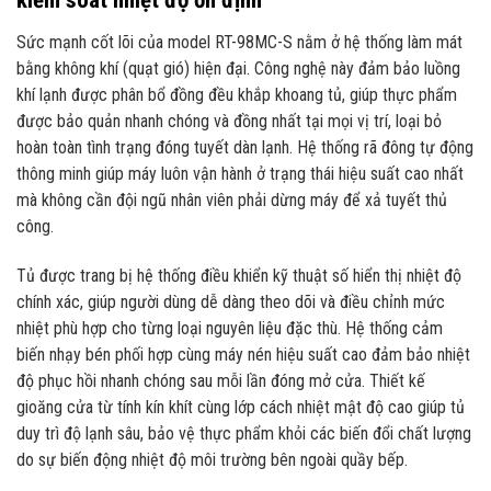
kiểm soát nhiệt độ ổn định
Sức mạnh cốt lõi của model RT-98MC-S nằm ở hệ thống làm mát
bằng không khí (quạt gió) hiện đại. Công nghệ này đảm bảo luồng
khí lạnh được phân bổ đồng đều khắp khoang tủ, giúp thực phẩm
được bảo quản nhanh chóng và đồng nhất tại mọi vị trí, loại bỏ
hoàn toàn tình trạng đóng tuyết dàn lạnh. Hệ thống rã đông tự động
thông minh giúp máy luôn vận hành ở trạng thái hiệu suất cao nhất
mà không cần đội ngũ nhân viên phải dừng máy để xả tuyết thủ
công.
Tủ được trang bị hệ thống điều khiển kỹ thuật số hiển thị nhiệt độ
chính xác, giúp người dùng dễ dàng theo dõi và điều chỉnh mức
nhiệt phù hợp cho từng loại nguyên liệu đặc thù. Hệ thống cảm
biến nhạy bén phối hợp cùng máy nén hiệu suất cao đảm bảo nhiệt
độ phục hồi nhanh chóng sau mỗi lần đóng mở cửa. Thiết kế
gioăng cửa từ tính kín khít cùng lớp cách nhiệt mật độ cao giúp tủ
duy trì độ lạnh sâu, bảo vệ thực phẩm khỏi các biến đổi chất lượng
do sự biến động nhiệt độ môi trường bên ngoài quầy bếp.