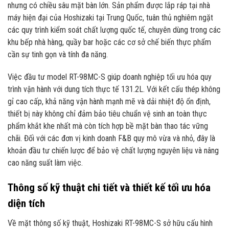
nhưng có chiều sâu mặt bàn lớn. Sản phẩm được lắp ráp tại nhà
máy hiện đại của Hoshizaki tại Trung Quốc, tuân thủ nghiêm ngặt
các quy trình kiểm soát chất lượng quốc tế, chuyên dùng trong các
khu bếp nhà hàng, quầy bar hoặc các cơ sở chế biến thực phẩm
cần sự tinh gọn và tính đa năng.
Việc đầu tư model RT-98MC-S giúp doanh nghiệp tối ưu hóa quy
trình vận hành với dung tích thực tế 131.2L. Với kết cấu thép không
gỉ cao cấp, khả năng vận hành mạnh mẽ và dải nhiệt độ ổn định,
thiết bị này không chỉ đảm bảo tiêu chuẩn vệ sinh an toàn thực
phẩm khắt khe nhất mà còn tích hợp bề mặt bàn thao tác vững
chãi. Đối với các đơn vị kinh doanh F&B quy mô vừa và nhỏ, đây là
khoản đầu tư chiến lược để bảo vệ chất lượng nguyên liệu và nâng
cao năng suất làm việc.
Thông số kỹ thuật chi tiết và thiết kế tối ưu hóa
diện tích
Về mặt thông số kỹ thuật, Hoshizaki RT-98MC-S sở hữu cấu hình