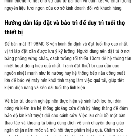
minh chứng rõ nét cho sự đầu tư bài bản và cam kết về chất lượng
nguyên liệu tươi ngon của cơ sở kinh doanh đối với khách hàng.
Hướng dẫn lắp đặt và bảo trì để duy trì tuổi thọ
thiết bị
Để bàn mát RT-98MC-S vận hành ổn định và đạt tuổi thọ cao nhất,
vị trí lắp đặt cần được lưu ý kỹ lưỡng. Người dùng nên đặt tủ ở nơi
bằng phẳng vững chắc, cách tường tối thiểu 10cm để hệ thống tản
nhiệt hoạt động hiệu quả nhất. Tránh đặt thiết bị quá gần các
nguồn nhiệt mạnh như lò nướng hay hệ thống bếp nấu công suất
lớn để bảo vệ máy nén khỏi tình trạng làm việc quá tải, giúp tiết
kiệm điện năng và kéo dài tuổi thọ linh kiện.
Về bảo trì, doanh nghiệp nên thực hiện vệ sinh lưới lọc bụi dàn
nóng và kiểm tra hệ thống gioăng cửa định kỳ hàng tháng để đảm
bảo độ kín khít tuyệt đối cho cánh cửa. Việc lau chùi bề mặt bàn
thao tác và khoang tủ bằng dung dịch vệ sinh chuyên dụng giúp
ngăn chặn nấm mốc và mùi hôi thực phẩm hiệu quả. Chăm sóc