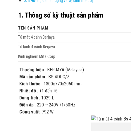
5.Hướng dẫn sử dụng và vệ sinh thiết bị.
1. Thông số kỹ thuật sản phẩm
TÊN SẢN PHẨM
Tủ mát 4 cánh Berjaya
Tủ lạnh 4 cánh Berjaya
Kinh nghiệm Mita Corp
Thương hiệu
: BERJAYA (Malaysia)
Mã sản phẩm
: BS 4DUC/Z
Kích thước
: 1300x770x2060 mm
Nhiệt độ
: +1 đến +6
Dung tích
: 1029 L
Điện áp
: 220 ~ 240V /1/50Hz
Công suất
: 792 W