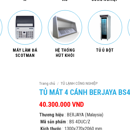
MÁY LÀM ĐÁ
HỆ THỐNG
TỦ Ủ BỘT
SCOTMAN
HÚT KHÓI
Trang chủ
/
TỦ LẠNH CÔNG NGHIỆP
TỦ MÁT 4 CÁNH BERJAYA BS
40.300.000
VND
Thương hiệu
: BERJAYA (Malaysia)
Mã sản phẩm
: BS 4DUC/Z
Kích thước
: 1300x770x2060 mm