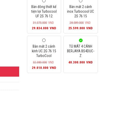
Bàn đông thiết kế
Bàn mát 2 cánh
tiện lợi Turbocool
inox Turbocool UC
UF 2S 76 12
2S 76 15
31.375.000
VND
28.589.000
VND
Giá
Giá
Giá
Giá
29.834.000
VND
25.599.000
VND
gốc
hiện
gốc
hiện
là:
tại
là:
tại
31.375.000VND.
là:
28.589.000VND.
là:
Bàn mát 2 cánh
TỦ MÁT 4 CÁNH
29.834.000VND.
25.599.000VN
kính UC 2G 76 15
BERJAYA BS4DUC-
TurboCool
Z
32.380.000
VND
40.300.000
VND
Giá
Giá
29.010.000
VND
gốc
hiện
là:
tại
32.380.000VND.
là:
29.010.000VND.