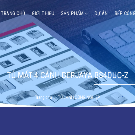
TRANG CHỦ
GIỚI THIỆU
SẢN PHẨM
DỰ ÁN
BẾP CÔNG
TỦ MÁT 4 CÁNH BERJAYA BS4DUC-Z
Trang chủ
/
TỦ LẠNH CÔNG NGHIỆP