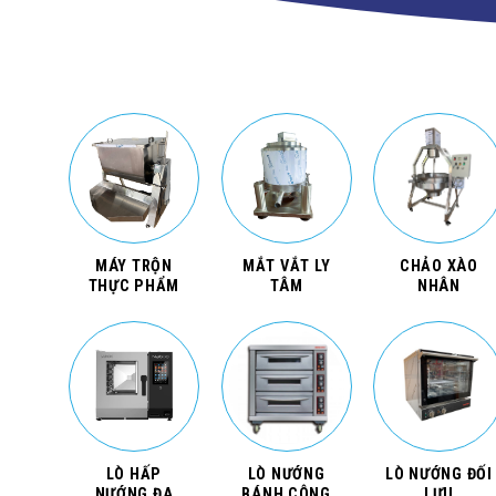
MÁY TRỘN
MẮT VẮT LY
CHẢO XÀO
THỰC PHẨM
TÂM
NHÂN
LÒ HẤP
LÒ NƯỚNG
LÒ NƯỚNG ĐỐI
NƯỚNG ĐA
BÁNH CÔNG
LƯU