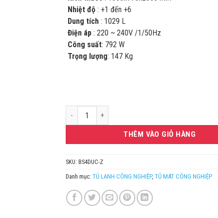
Nhiệt độ
: +1 đến +6
Dung tích
: 1029 L
Điện áp
: 220 ~ 240V /1/50Hz
Công suất
: 792 W
Trọng lượng
: 147 Kg
TỦ MÁT 4 CÁNH BERJAYA BS4DUC-Z số lượng
THÊM VÀO GIỎ HÀNG
SKU:
BS4DUC-Z
Danh mục:
TỦ LẠNH CÔNG NGHIỆP
,
TỦ MÁT CÔNG NGHIỆP