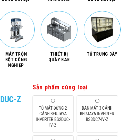
MÁY TRỘN
THIẾT BỊ
TỦ TRƯNG BÀY
BỘT CÔNG
QUẦY BAR
NGHIỆP
Sản phẩm cùng loại
4DUC-Z
TỦ MÁT ĐỨNG 2
BÀN MÁT 3 CÁNH
CÁNH BERJAYA
BERJAYA INVERTER
INVERTER BS2DUC-
BS3DC7-IV-Z
IV-Z