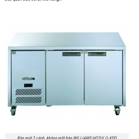
Bàn mát 2 cánh, không mặt bàn WILLIAMS HO2U(J)-XDD