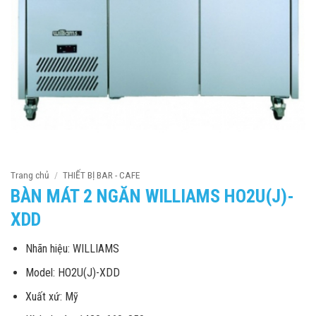
Trang chủ
/
THIẾT BỊ BAR - CAFE
BÀN MÁT 2 NGĂN WILLIAMS HO2U(J)-
XDD
Nhãn hiệu: WILLIAMS
Model: HO2U(J)-XDD
Xuất xứ: Mỹ