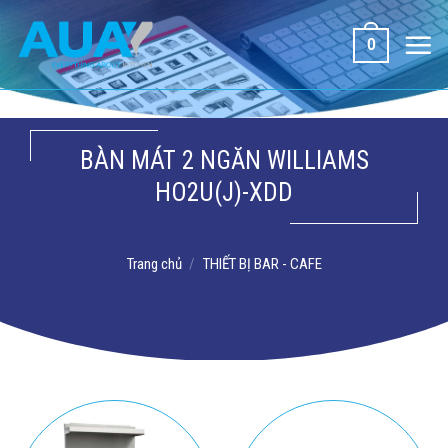
Bỏ
qua
0
nội
dung
BÀN MÁT 2 NGĂN WILLIAMS
HO2U(J)-XDD
Trang chủ
/
THIẾT BỊ BAR - CAFE