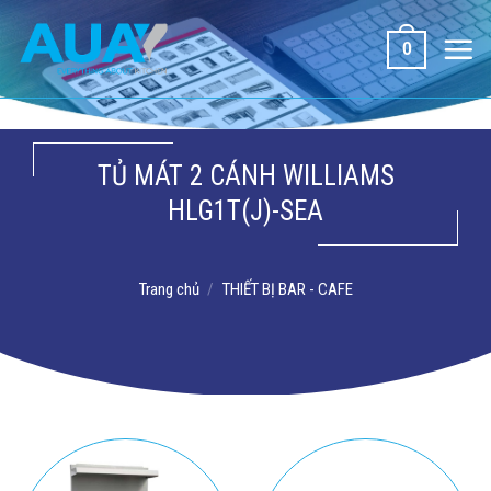
Bỏ
qua
0
nội
dung
TỦ MÁT 2 CÁNH WILLIAMS
HLG1T(J)-SEA
Trang chủ
/
THIẾT BỊ BAR - CAFE