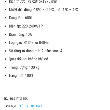
Kích thước: 737x815x1975 mm
Nhiệt độ: đông -18ºC > -22ºC, mát 1ºC – 4ºC
Dung tích: 600l
Điện áp: 220-240V/1P
Điện năng: 10A
Loại gas: R134a và R404a
Số tầng tủ đông mát 2 cánh inox: 4
Quạt đối lưu không khí: có
Trọng lượng: 130 kg
Hàng mới: 100%
SKU:
HLG1T(J)-SEA
Danh mục:
THIẾT BỊ BAR - CAFE