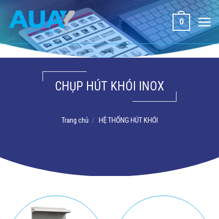
Bỏ
qua
0
nội
dung
CHỤP HÚT KHÓI INOX
Trang chủ
/
HỆ THỐNG HÚT KHÓI