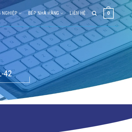
 NGHIỆP
BẾP NHÀ HÀNG
LIÊN HỆ
0
-42