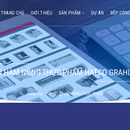
TRANG CHỦ
GIỚI THIỆU
SẢN PHẨM
DỰ ÁN
BẾP CÔNG
N HÂM NÓNG THỰC PHẨM HATCO GRAHL
Trang chủ
/
THIẾT BỊ GIỮ NÓNG THỰC PHẨM