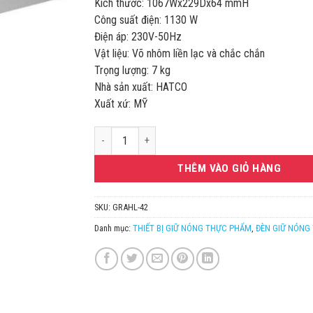
Kích thước: 1067Wx229Dx64 mmH
Công suất điện: 1130 W
Điện áp: 230V-50Hz
Vật liệu: Võ nhôm liền lạc và chắc chắn
Trọng lượng: 7 kg
Nhà sản xuất: HATCO
Xuất xứ: MỸ
ĐÈN HÂM NÓNG THỰC PHẨM HATCO GRAHL-42 số l
THÊM VÀO GIỎ HÀNG
SKU:
GRAHL-42
Danh mục:
THIẾT BỊ GIỮ NÓNG THỰC PHẨM
,
ĐÈN GIỮ NÓNG