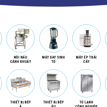
NỒI NẤU
MÁY XAY SINH
MÁY ÉP TRÁI
CÁNH KHUẤY
TỐ
CÂY
THIẾT BỊ BẾP
THIẾT BỊ BẾP
TỦ LẠNH
Á
ÂU
CÔNG NGHIỆP