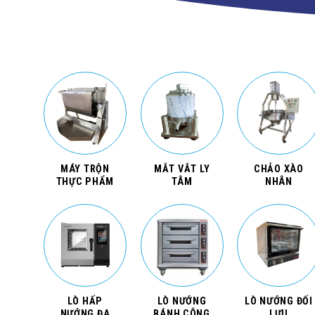
MÁY TRỘN
MẮT VẮT LY
CHẢO XÀO
THỰC PHẨM
TÂM
NHÂN
LÒ HẤP
LÒ NƯỚNG
LÒ NƯỚNG ĐỐI
NƯỚNG ĐA
BÁNH CÔNG
LƯU