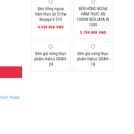
Đèn hồng ngoại
ĐÈN HỒNG NGOẠI
hâm thức ăn 510w
HÂM THỨC ĂN
Berjaya Ir 510
1000W BERJAYA IR
1000
4.399.000
VND
5.799.000
VND
Đèn giử nóng thực
Đèn giử nóng thực
ượng
phẩm Hatco GRAH-
phẩm Hatco GRAH-
24
18
 THỰC PHẨM