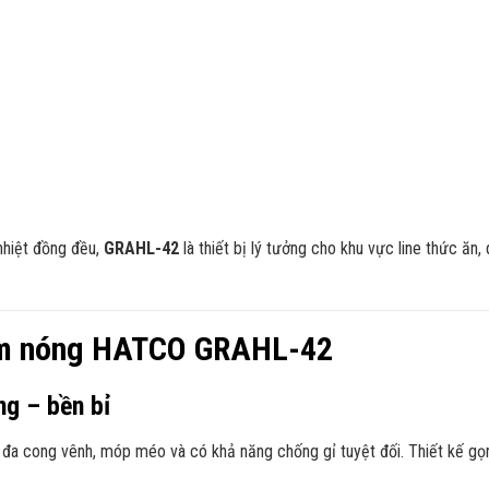
 nhiệt đồng đều,
GRAHL-42
là thiết bị lý tưởng cho khu vực line thức ăn
hâm nóng HATCO GRAHL-42
ng – bền bỉ
i đa cong vênh, móp méo và có khả năng chống gỉ tuyệt đối. Thiết kế gọ