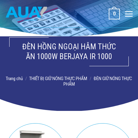
Bỏ
qua
0
nội
dung
ĐÈN HỒNG NGOẠI HÂM THỨC
ĂN 1000W BERJAYA IR 1000
Trang chủ
/
THIẾT BỊ GIỮ NÓNG THỰC PHẨM
/
ĐÈN GIỮ NÓNG THỰC
PHẨM