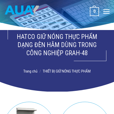
Bỏ
qua
0
nội
dung
HATCO GIỮ NÓNG THỰC PHẨM
DẠNG ĐÈN HÂM DÙNG TRONG
CÔNG NGHIỆP GRAH-48
Trang chủ
/
THIẾT BỊ GIỮ NÓNG THỰC PHẨM