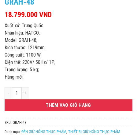
GRAH-48
18.799.000
VND
Xuất xứ: Trung Quốc
Nhãn hiệu: HATCO;
Model: GRAH-48;
Kích thước: 1219mm;
Công suất: 1100 W;
Điện thế: 220V/ 50Hz/ 1P;
Trọng lượng: 5 kg;
Hàng mới.
Hatco Giữ Nóng Thực Phẩm Dạng Đèn Hâm Dùng Trong Công Nghiệp G
THÊM VÀO GIỎ HÀNG
SKU:
GRAH-48
Danh mục:
ĐÈN GIỮ NÓNG THỰC PHẨM
,
THIẾT BỊ GIỮ NÓNG THỰC PHẨM