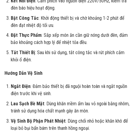
Kết Nối Điện
: Cắm phích vào nguồn điện 220V/50Hz, kiểm tra
đèn báo hiệu hoạt động.
Bật Công Tắc
: Khởi động thiết bị và chờ khoảng 1-2 phút để
đèn đạt nhiệt độ tối ưu.
Đặt Thực Phẩm
: Sắp xếp món ăn cần giữ nóng dưới đèn, đảm
bảo khoảng cách hợp lý để nhiệt tỏa đều.
Tắt Thiết Bị
: Sau khi sử dụng, tắt công tắc và rút phích cắm
khỏi ổ điện.
Hướng Dẫn Vệ Sinh
Ngắt Điện
: Đảm bảo thiết bị đã nguội hoàn toàn và ngắt nguồn
điện trước khi vệ sinh.
Lau Sạch Bề Mặt
: Dùng khăn mềm ẩm lau vỏ ngoài bằng nhôm,
tránh sử dụng hóa chất mạnh gây ăn mòn.
Vệ Sinh Bộ Phận Phát Nhiệt
: Dùng chổi nhỏ hoặc khăn khô để
loại bỏ bụi bẩn bám trên thanh hồng ngoại.