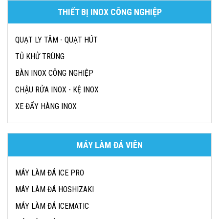
THIẾT BỊ INOX CÔNG NGHIỆP
QUẠT LY TÂM - QUẠT HÚT
TỦ KHỬ TRÙNG
BÀN INOX CÔNG NGHIỆP
CHẬU RỬA INOX - KỆ INOX
XE ĐẨY HÀNG INOX
MÁY LÀM ĐÁ VIÊN
MÁY LÀM ĐÁ ICE PRO
MÁY LÀM ĐÁ HOSHIZAKI
MÁY LÀM ĐÁ ICEMATIC