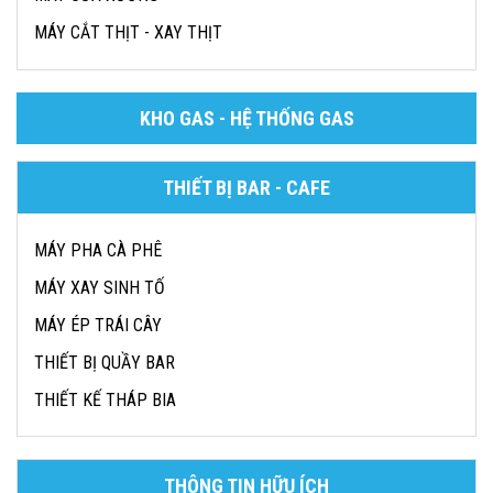
MÁY CẮT THỊT - XAY THỊT
KHO GAS - HỆ THỐNG GAS
THIẾT BỊ BAR - CAFE
MÁY PHA CÀ PHÊ
MÁY XAY SINH TỐ
MÁY ÉP TRÁI CÂY
THIẾT BỊ QUẦY BAR
THIẾT KẾ THÁP BIA
THÔNG TIN HỮU ÍCH