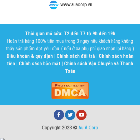
www.auacorp.vn
Thời gian mở cửa: T2 đến T7 từ 9h đến 19h
Hoàn trả hàng 100% tiền mua trong 3 ngày nếu khách hàng không
thấy sản phẩm đạt yêu cầu. ( nếu ở xa phụ phí giao nhận lại hàng )
Điều khoản & quy định
|
Chính sách đổi trả
|
Chính sách hoàn
tiền
|
Chính sách bảo mật
|
Chính sách Vận Chuyển và Thanh
Toán
Copyright 2023 ©
Âu Á Corp