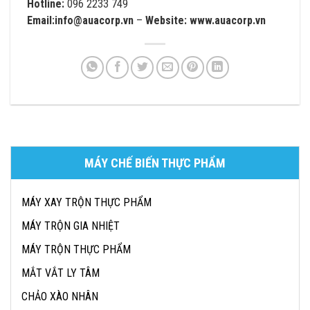
Hotline:
096 2233 749
Email:
info@auacorp.vn
–
Website:
www.auacorp.vn
MÁY CHẾ BIẾN THỰC PHẨM
MÁY XAY TRỘN THỰC PHẨM
MÁY TRỘN GIA NHIỆT
MÁY TRỘN THỰC PHẨM
MẮT VẮT LY TÂM
CHẢO XÀO NHÂN