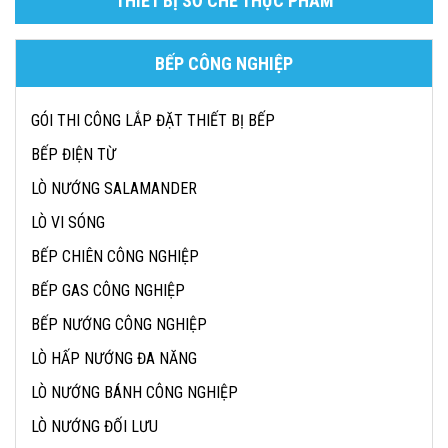
THIẾT BỊ SƠ CHẾ THỰC PHẨM
BẾP CÔNG NGHIỆP
GÓI THI CÔNG LẮP ĐẶT THIẾT BỊ BẾP
BẾP ĐIỆN TỪ
LÒ NƯỚNG SALAMANDER
LÒ VI SÓNG
BẾP CHIÊN CÔNG NGHIỆP
BẾP GAS CÔNG NGHIỆP
BẾP NƯỚNG CÔNG NGHIỆP
LÒ HẤP NƯỚNG ĐA NĂNG
LÒ NƯỚNG BÁNH CÔNG NGHIỆP
LÒ NƯỚNG ĐỐI LƯU