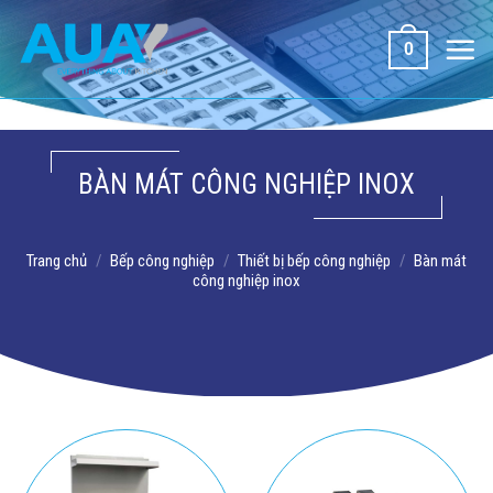
Bỏ
qua
0
nội
dung
BÀN MÁT CÔNG NGHIỆP INOX
Trang chủ
/
Bếp công nghiệp
/
Thiết bị bếp công nghiệp
/
Bàn mát
công nghiệp inox