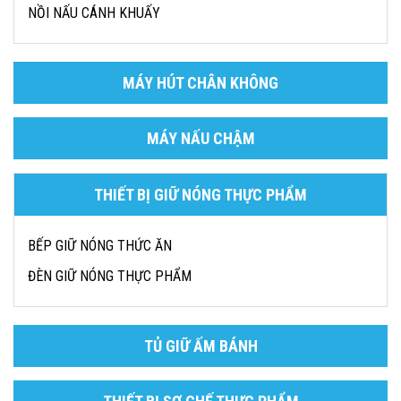
NỒI NẤU CÁNH KHUẤY
MÁY HÚT CHÂN KHÔNG
MÁY NẤU CHẬM
THIẾT BỊ GIỮ NÓNG THỰC PHẨM
BẾP GIỮ NÓNG THỨC ĂN
ĐÈN GIỮ NÓNG THỰC PHẨM
TỦ GIỮ ẤM BÁNH