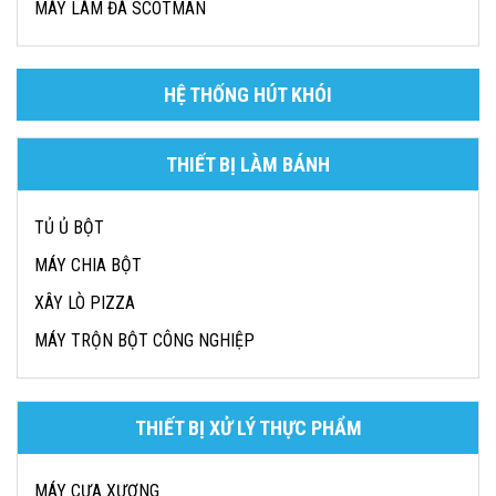
MÁY LÀM ĐÁ SCOTMAN
HỆ THỐNG HÚT KHÓI
THIẾT BỊ LÀM BÁNH
TỦ Ủ BỘT
MÁY CHIA BỘT
XÂY LÒ PIZZA
MÁY TRỘN BỘT CÔNG NGHIỆP
THIẾT BỊ XỬ LÝ THỰC PHẨM
MÁY CƯA XƯƠNG