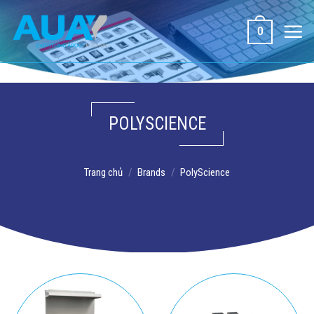
Bỏ
qua
0
nội
dung
POLYSCIENCE
Trang chủ
/
Brands
/
PolyScience