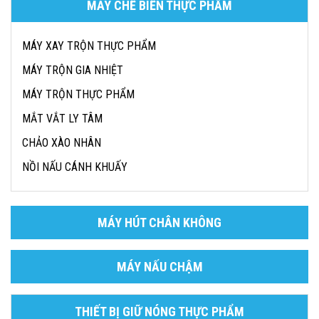
MÁY CHẾ BIẾN THỰC PHẨM
MÁY XAY TRỘN THỰC PHẨM
MÁY TRỘN GIA NHIỆT
MÁY TRỘN THỰC PHẨM
MẮT VẮT LY TÂM
CHẢO XÀO NHÂN
NỒI NẤU CÁNH KHUẤY
MÁY HÚT CHÂN KHÔNG
MÁY NẤU CHẬM
THIẾT BỊ GIỮ NÓNG THỰC PHẨM