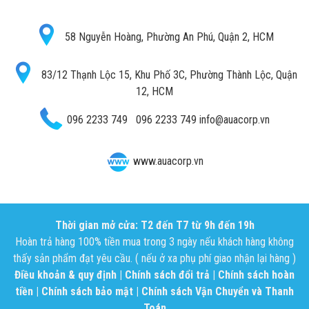
58 Nguyễn Hoàng, Phường An Phú, Quận 2, HCM
83/12 Thạnh Lộc 15, Khu Phố 3C, Phường Thành Lộc, Quận
12, HCM
096 2233 749
096 2233 749
info@auacorp.vn
www.auacorp.vn
Thời gian mở cửa: T2 đến T7 từ 9h đến 19h
Hoàn trả hàng 100% tiền mua trong 3 ngày nếu khách hàng không
thấy sản phẩm đạt yêu cầu. ( nếu ở xa phụ phí giao nhận lại hàng )
Điều khoản & quy định
|
Chính sách đổi trả
|
Chính sách hoàn
tiền
|
Chính sách bảo mật
|
Chính sách Vận Chuyển và Thanh
Toán