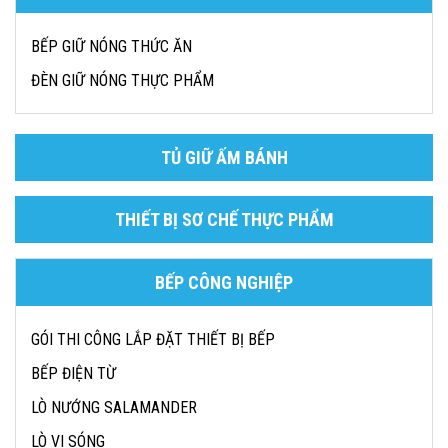
BẾP GIỮ NÓNG THỨC ĂN
ĐÈN GIỮ NÓNG THỰC PHẨM
TỦ GIỮ ẤM BÁNH
THIẾT BỊ SƠ CHẾ THỰC PHẨM
BẾP CÔNG NGHIỆP
GÓI THI CÔNG LẮP ĐẶT THIẾT BỊ BẾP
BẾP ĐIỆN TỪ
LÒ NƯỚNG SALAMANDER
LÒ VI SÓNG