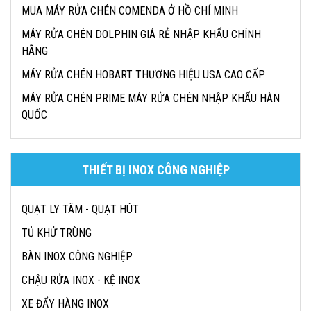
MUA MÁY RỬA CHÉN COMENDA Ở HỒ CHÍ MINH
MÁY RỬA CHÉN DOLPHIN GIÁ RẺ NHẬP KHẨU CHÍNH
HÃNG
MÁY RỬA CHÉN HOBART THƯƠNG HIỆU USA CAO CẤP
MÁY RỬA CHÉN PRIME MÁY RỬA CHÉN NHẬP KHẨU HÀN
QUỐC
THIẾT BỊ INOX CÔNG NGHIỆP
QUẠT LY TÂM - QUẠT HÚT
TỦ KHỬ TRÙNG
BÀN INOX CÔNG NGHIỆP
CHẬU RỬA INOX - KỆ INOX
XE ĐẨY HÀNG INOX