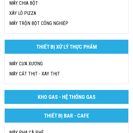
MÁY CHIA BỘT
XÂY LÒ PIZZA
MÁY TRỘN BỘT CÔNG NGHIỆP
THIẾT BỊ XỬ LÝ THỰC PHẨM
MÁY CƯA XƯƠNG
MÁY CẮT THỊT - XAY THỊT
KHO GAS - HỆ THỐNG GAS
THIẾT BỊ BAR - CAFE
MÁY PHA CÀ PHÊ