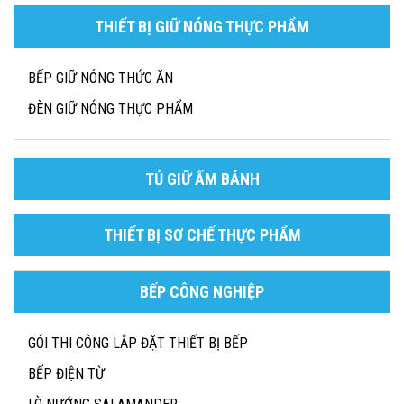
THIẾT BỊ GIỮ NÓNG THỰC PHẨM
BẾP GIỮ NÓNG THỨC ĂN
ĐÈN GIỮ NÓNG THỰC PHẨM
TỦ GIỮ ẤM BÁNH
THIẾT BỊ SƠ CHẾ THỰC PHẨM
BẾP CÔNG NGHIỆP
GÓI THI CÔNG LẮP ĐẶT THIẾT BỊ BẾP
BẾP ĐIỆN TỪ