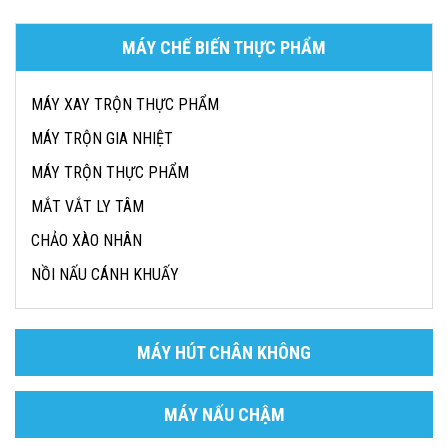
MÁY CHẾ BIẾN THỰC PHẨM
MÁY XAY TRỘN THỰC PHẨM
MÁY TRỘN GIA NHIỆT
MÁY TRỘN THỰC PHẨM
MẮT VẮT LY TÂM
CHẢO XÀO NHÂN
NỒI NẤU CÁNH KHUẤY
MÁY HÚT CHÂN KHÔNG
MÁY NẤU CHẬM