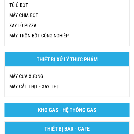
TỦ Ủ BỘT
MÁY CHIA BỘT
XÂY LÒ PIZZA
MÁY TRỘN BỘT CÔNG NGHIỆP
THIẾT BỊ XỬ LÝ THỰC PHẨM
MÁY CƯA XƯƠNG
MÁY CẮT THỊT - XAY THỊT
KHO GAS - HỆ THỐNG GAS
THIẾT BỊ BAR - CAFE