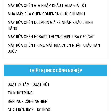
MÁY RỬA CHÉN ATA NHẬP KHẨU ITALIA GIÁ TỐT
MUA MÁY RỬA CHÉN COMENDA Ở HỒ CHÍ MINH
MÁY RỬA CHÉN DOLPHIN GIÁ RẺ NHẬP KHẨU CHÍNH
HÃNG
MÁY RỬA CHÉN HOBART THƯƠNG HIỆU USA CAO CẤP
MÁY RỬA CHÉN PRIME MÁY RỬA CHÉN NHẬP KHẨU HÀN
QUỐC
THIẾT BỊ INOX CÔNG NGHIỆP
QUẠT LY TÂM - QUẠT HÚT
TỦ KHỬ TRÙNG
BÀN INOX CÔNG NGHIỆP
CHẬU RỬA INOX - KỆ INOX