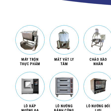
MÁY TRỘN
MẮT VẮT LY
CHẢO XÀO
THỰC PHẨM
TÂM
NHÂN
LÒ HẤP
LÒ NƯỚNG
LÒ NƯỚNG ĐỐI
NƯỚNG ĐA
BÁNH CÔNG
LƯU