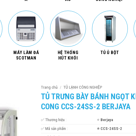
MÁY LÀM ĐÁ
HỆ THỐNG
TỦ Ủ BỘT
SCOTMAN
HÚT KHÓI
Trang chủ
/
TỦ LẠNH CÔNG NGHIỆP
TỦ TRƯNG BÀY BÁNH NGỌT K
CONG CCS-24SS-2 BERJAYA
✅ Thương hiệu :
⭐
Berjaya
✅ Mã sản phẩm :
⭐ CCS-24SS-2