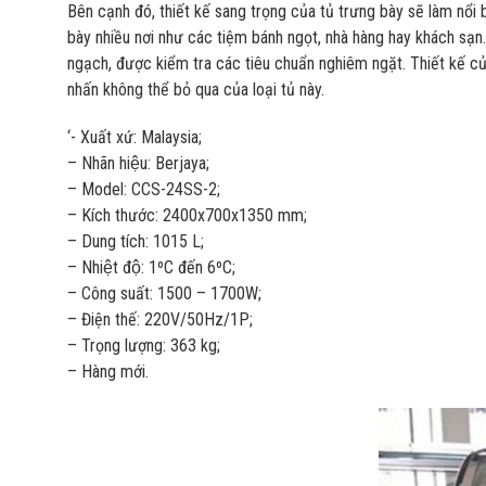
Bên cạnh đó, thiết kế sang trọng của tủ trưng bày sẽ làm nổi
bày nhiều nơi như các tiệm bánh ngọt, nhà hàng hay khách sạn
ngạch, được kiểm tra các tiêu chuẩn nghiêm ngặt. Thiết kế của
nhấn không thể bỏ qua của loại tủ này.
‘- Xuất xứ: Malaysia;
– Nhãn hiệu: Berjaya;
– Model: CCS-24SS-2;
– Kích thước: 2400x700x1350 mm;
– Dung tích: 1015 L;
– Nhiệt độ: 1ºC đến 6ºC;
– Công suất: 1500 – 1700W;
– Điện thế: 220V/50Hz/1P;
– Trọng lượng: 363 kg;
– Hàng mới.