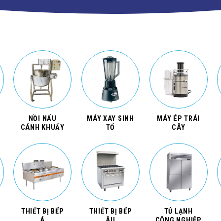
NỒI NẤU
MÁY XAY SINH
MÁY ÉP TRÁI
CÁNH KHUẤY
TỐ
CÂY
THIẾT BỊ BẾP
THIẾT BỊ BẾP
TỦ LẠNH
Á
ÂU
CÔNG NGHIỆP