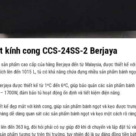
t kính cong CCS-24SS-2 Berjaya
 sản phẩm cao cấp của hãng Berjaya đến từ Malaysia, được thiết kế vớ
tích lên đến 1015 L, tủ có khả năng chứa đựng nhiều sản phẩm bánh ngọt
jaya được thiết kế từ 1ºC đến 6ºC, giúp bảo quản các sản phẩm bánh ng
 – 1700W, đảm bảo tủ hoạt động ổn định và tiết kiệm điện năng.
t kế đẹp mắt với kính cong, giúp sản phẩm bánh ngọt và kẹo được trưng
 hàng dễ dàng quan sát các sản phẩm bánh ngọt và kẹo một cách rõ ràng 
ên đến 363 kg, đòi hỏi phải có sự giúp đỡ khi di chuyển và lắp đặt tủ vào 
n phẩm tương tự trên thị trường, tuy nhiên đó là sự đáng đồng tiền bát