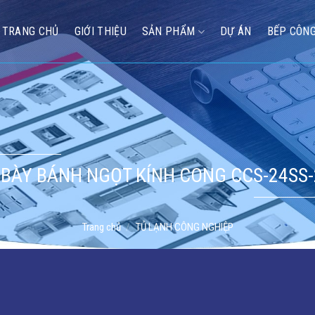
TRANG CHỦ
GIỚI THIỆU
SẢN PHẨM
DỰ ÁN
BẾP CÔNG
 BÀY BÁNH NGỌT KÍNH CONG CCS-24SS-
Trang chủ
/
TỦ LẠNH CÔNG NGHIỆP