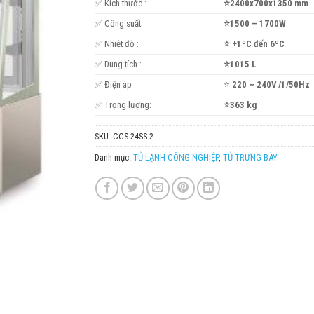
✅ Kích thước :
⭐2400x700x1350 mm
✅ Công suất:
⭐1500 – 1700W
✅ Nhiệt độ :
⭐ +1ºC đến 6ºC
✅ Dung tích :
⭐1015 L
✅ Điện áp :
⭐
220 ~ 240V /1/50Hz
✅ Trọng lượng:
⭐363 kg
SKU:
CCS-24SS-2
Danh mục:
TỦ LẠNH CÔNG NGHIỆP
,
TỦ TRƯNG BÀY