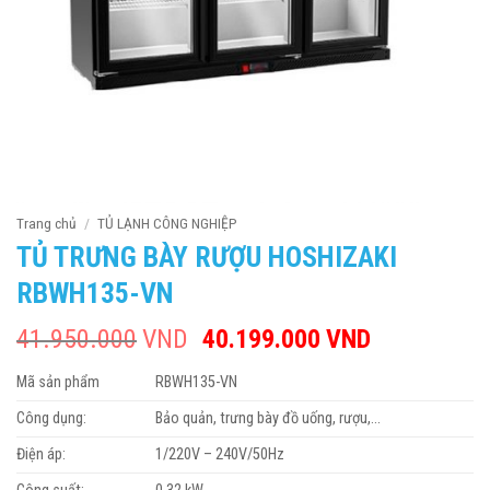
Trang chủ
/
TỦ LẠNH CÔNG NGHIỆP
TỦ TRƯNG BÀY RƯỢU HOSHIZAKI
RBWH135-VN
41.950.000
VND
Giá
40.199.000
VND
Giá
gốc
hiện
Mã sản phẩm
RBWH135-VN
là:
tại
41.950.000VND.
là:
Công dụng:
Bảo quản, trưng bày đồ uống, rượu,…
40.199.00
Điện áp:
1/220V – 240V/50Hz