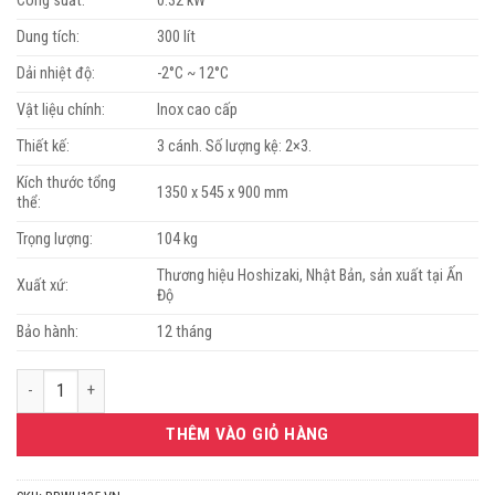
Công suất:
0.32 kW
Dung tích:
300 lít
Dải nhiệt độ:
-2°C ~ 12°C
Vật liệu chính:
Inox cao cấp
Thiết kế:
3 cánh. Số lượng kệ: 2×3.
Kích thước tổng
1350 x 545 x 900 mm
thể:
Trọng lượng:
104 kg
Thương hiệu Hoshizaki, Nhật Bản, sản xuất tại Ấn
Xuất xứ:
Độ
Bảo hành:
12 tháng
Tủ trưng bày rượu Hoshizaki RBWH135-VN số lượng
THÊM VÀO GIỎ HÀNG