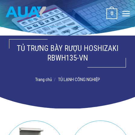
Bỏ
qua
0
nội
dung
TỦ TRƯNG BÀY RƯỢU HOSHIZAKI
RBWH135-VN
Trang chủ
/
TỦ LẠNH CÔNG NGHIỆP