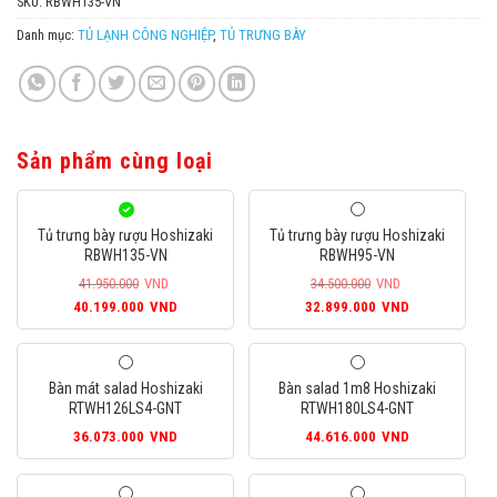
SKU:
RBWH135-VN
Danh mục:
TỦ LẠNH CÔNG NGHIỆP
,
TỦ TRƯNG BÀY
Sản phẩm cùng loại
Tủ trưng bày rượu Hoshizaki
Tủ trưng bày rượu Hoshizaki
RBWH135-VN
RBWH95-VN
41.950.000
VND
34.500.000
VND
Giá
Giá
Giá
Giá
40.199.000
VND
32.899.000
VND
gốc
hiện
gốc
hiện
là:
tại
là:
tại
41.950.000VND.
là:
34.500.000VND.
là:
Bàn mát salad Hoshizaki
Bàn salad 1m8 Hoshizaki
40.199.000VND.
32.899.000
RTWH126LS4-GNT
RTWH180LS4-GNT
36.073.000
VND
44.616.000
VND