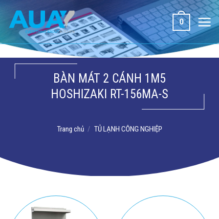
Bỏ
qua
0
nội
dung
BÀN MÁT 2 CÁNH 1M5
HOSHIZAKI RT-156MA-S
Trang chủ
/
TỦ LẠNH CÔNG NGHIỆP