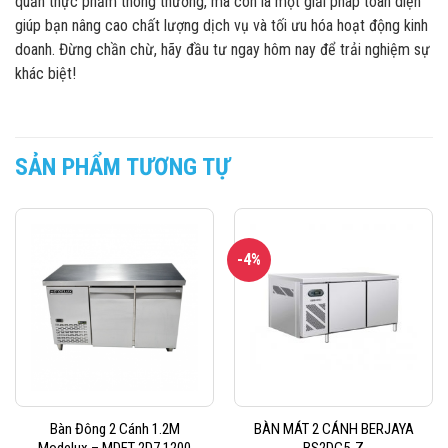
quản thực phẩm thông thường, mà còn là một giải pháp toàn diện
giúp bạn nâng cao chất lượng dịch vụ và tối ưu hóa hoạt động kinh
doanh. Đừng chần chừ, hãy đầu tư ngay hôm nay để trải nghiệm sự
khác biệt!
SẢN PHẨM TƯƠNG TỰ
-4%
Bàn Đông 2 Cánh 1.2M
BÀN MÁT 2 CÁNH BERJAYA
Modelux – MDFT 2D7 1200
BS2DC5-Z