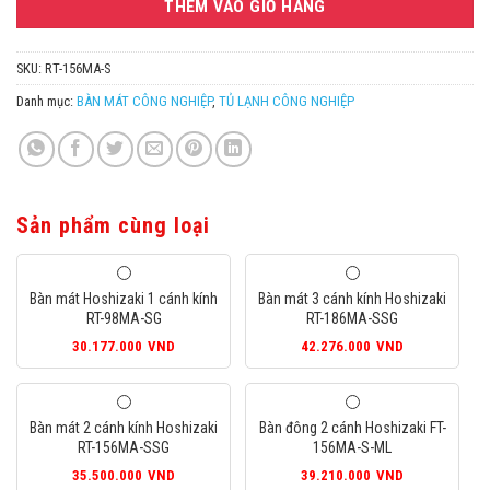
THÊM VÀO GIỎ HÀNG
SKU:
RT-156MA-S
Danh mục:
BÀN MÁT CÔNG NGHIỆP
,
TỦ LẠNH CÔNG NGHIỆP
Sản phẩm cùng loại
Bàn mát Hoshizaki 1 cánh kính
Bàn mát 3 cánh kính Hoshizaki
RT-98MA-SG
RT-186MA-SSG
30.177.000
VND
42.276.000
VND
Bàn mát 2 cánh kính Hoshizaki
Bàn đông 2 cánh Hoshizaki FT-
RT-156MA-SSG
156MA-S-ML
35.500.000
VND
39.210.000
VND