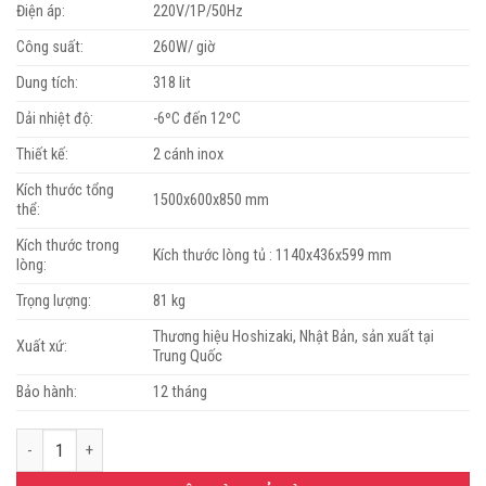
Điện áp:
220V/1P/50Hz
Công suất:
260W/ giờ
Dung tích:
318 lit
Dải nhiệt độ:
-6ºC đến 12ºC
Thiết kế:
2 cánh inox
Kích thước tổng
1500x600x850 mm
thể:
Kích thước trong
Kích thước lòng tủ : 1140x436x599 mm
lòng:
Trọng lượng:
81 kg
Thương hiệu Hoshizaki, Nhật Bản, sản xuất tại
Xuất xứ:
Trung Quốc
Bảo hành:
12 tháng
Bàn mát 2 cánh 1m5 Hoshizaki RT-156MA-S số lượng