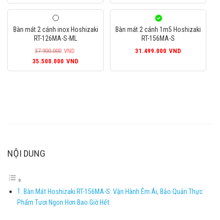
Bàn mát 2 cánh inox Hoshizaki
Bàn mát 2 cánh 1m5 Hoshizaki
RT-126MA-S-ML
RT-156MA-S
37.900.000
VND
31.499.000
VND
Giá
Giá
35.500.000
VND
gốc
hiện
là:
tại
37.900.000VND.
là:
35.500.000VND.
NỘI DUNG
Bàn Mát Hoshizaki RT-156MA-S: Vận Hành Êm Ái, Bảo Quản Thực
Phẩm Tươi Ngon Hơn Bao Giờ Hết