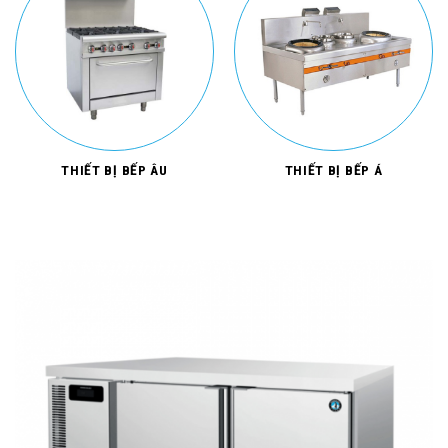
THIẾT BỊ BẾP ÂU
THIẾT BỊ BẾP Á