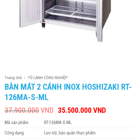
Trang chủ
/
TỦ LẠNH CÔNG NGHIỆP
BÀN MÁT 2 CÁNH INOX HOSHIZAKI RT-
126MA-S-ML
37.900.000
VND
Giá
35.500.000
VND
Giá
gốc
hiện
Mã sản phẩm
RT-126MA-S-ML
là:
tại
37.900.000VND.
là:
Công dụng:
Lưu trữ, bảo quản thực phẩm