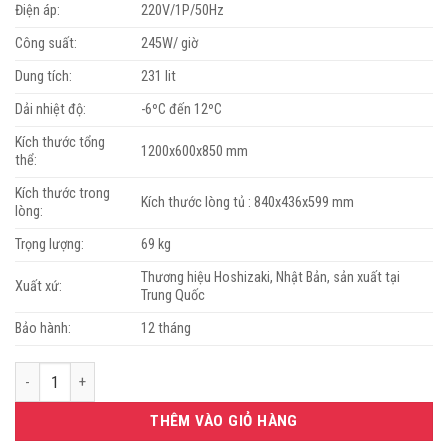
35.500.00
Điện áp:
220V/1P/50Hz
Công suất:
245W/ giờ
Dung tích:
231 lit
Dải nhiệt độ:
-6ºC đến 12ºC
Kích thước tổng
1200x600x850 mm
thể:
Kích thước trong
Kích thước lòng tủ : 840x436x599 mm
lòng:
Trọng lượng:
69 kg
Thương hiệu Hoshizaki, Nhật Bản, sản xuất tại
Xuất xứ:
Trung Quốc
Bảo hành:
12 tháng
Bàn mát 2 cánh inox Hoshizaki RT-126MA-S-ML số lượng
THÊM VÀO GIỎ HÀNG