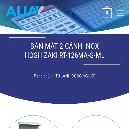
Bỏ
qua
0
nội
dung
BÀN MÁT 2 CÁNH INOX
HOSHIZAKI RT-126MA-S-ML
Trang chủ
/
TỦ LẠNH CÔNG NGHIỆP