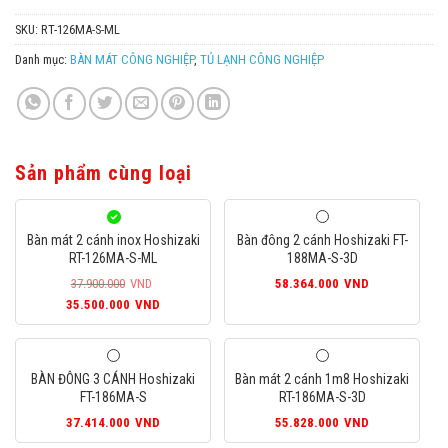
SKU:
RT-126MA-S-ML
Danh mục:
BÀN MÁT CÔNG NGHIỆP
,
TỦ LẠNH CÔNG NGHIỆP
Sản phẩm cùng loại
Bàn mát 2 cánh inox Hoshizaki
Bàn đông 2 cánh Hoshizaki FT-
RT-126MA-S-ML
188MA-S-3D
37.900.000
VND
58.364.000
VND
Giá
Giá
35.500.000
VND
gốc
hiện
là:
tại
37.900.000VND.
là:
BÀN ĐÔNG 3 CÁNH Hoshizaki
Bàn mát 2 cánh 1m8 Hoshizaki
35.500.000VND.
FT-186MA-S
RT-186MA-S-3D
37.414.000
VND
55.828.000
VND