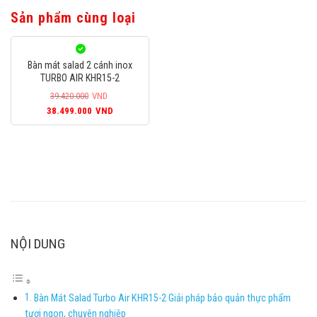
Sản phẩm cùng loại
Bàn mát salad 2 cánh inox
TURBO AIR KHR15-2
39.420.000
VND
Giá
Giá
38.499.000
VND
gốc
hiện
là:
tại
39.420.000VND.
là:
38.499.000VND.
NỘI DUNG
Bàn Mát Salad Turbo Air KHR15-2 Giải pháp bảo quản thực phẩm
tươi ngon, chuyên nghiệp