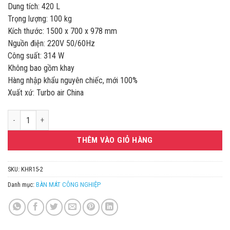
38.499.00
Dung tích: 420 L
Trọng lượng: 100 kg
Kích thước: 1500 x 700 x 978 mm
Nguồn điện: 220V 50/60Hz
Công suất: 314 W
Không bao gồm khay
Hàng nhập khẩu nguyên chiếc, mới 100%
Xuất xứ: Turbo air China
Bàn mát salad 2 cánh inox TURBO AIR KHR15-2 số lượng
THÊM VÀO GIỎ HÀNG
SKU:
KHR15-2
Danh mục:
BÀN MÁT CÔNG NGHIỆP