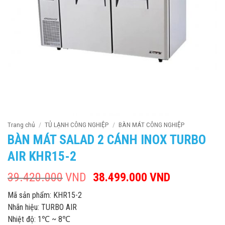
Trang chủ
/
TỦ LẠNH CÔNG NGHIỆP
/
BÀN MÁT CÔNG NGHIỆP
BÀN MÁT SALAD 2 CÁNH INOX TURBO
AIR KHR15-2
39.420.000
VND
Giá
38.499.000
VND
Giá
gốc
hiện
Mã sản phẩm: KHR15-2
là:
tại
Nhãn hiệu: TURBO AIR
39.420.000VND.
là:
Nhiệt độ: 1℃ ~ 8℃