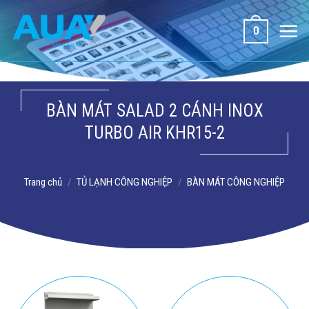
Bỏ
qua
0
nội
dung
BÀN MÁT SALAD 2 CÁNH INOX
TURBO AIR KHR15-2
Trang chủ
/
TỦ LẠNH CÔNG NGHIỆP
/
BÀN MÁT CÔNG NGHIỆP