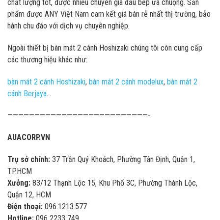
chất lượng tốt, được nhiều chuyên gia đầu bếp ưa chuộng. Sản
phẩm được ANY Việt Nam cam kết giá bán rẻ nhất thị trường, bảo
hành chu đáo với dịch vụ chuyên nghiệp.
Ngoài thiết bị bàn mát 2 cánh Hoshizaki chúng tôi còn cung cấp
các thương hiệu khác như:
bàn mát 2 cánh Hoshizaki
,
bàn mát 2 cánh modelux
,
bàn mát 2
cánh Berjaya
…
——————————————————————————-
AUACORP.VN
Trụ sở chính:
37 Trần Quý Khoách, Phường Tân Định, Quận 1,
TP.HCM
Xưởng:
83/12 Thạnh Lộc 15, Khu Phố 3C, Phường Thành Lộc,
Quận 12, HCM
Điện thoại:
096.1213.577
Hotline:
096 2233 749