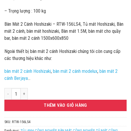
– Trọng lượng : 100 kg
Bàn Mát 2 Cánh Hoshizaki – RTW-156LS4, Tủ mát Hoshizaki, Bàn
mát 2 cánh, bàn mát hoshizaki, Bàn mát 1.5M, bàn mát cho quầy
bar, bàn mát 2 cánh 1500x600x850
Ngoài thiết bị bàn mát 2 cánh Hoshizaki chúng tôi còn cung cấp
các thương hiệu khác như:
bàn mát 2 cánh Hoshizaki
,
bàn mát 2 cánh modelux
,
bàn mát 2
cánh Berjaya
…
Bàn Mát 2 Cánh Hoshizaki - RTW-156LS4 số lượng
THÊM VÀO GIỎ HÀNG
SKU:
RTW-156LS4
Danh mục:
TỦ LẠNH CÔNG NGHIỆP
,
BÀN MÁT CÔNG NGHIỆP
,
TỦ MÁT CÔNG