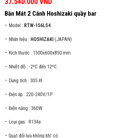
37.540.000
VND
Bàn Mát 2 Cánh Hoshizaki quầy bar
– Model :
RTW-156LS4
– Nhãn hiệu :
HOSHIZAKI
(JAPAN)
– Kích thước : 1500x600x850 mm
– Nhiệt độ : -2ºC đến 12ºC
– Dung tích : 305 lít
– Điện áp : 220-240V/1P
– Điện năng : 360W
– Loại gas: R134a
– Quạt đối lưu không khí: có