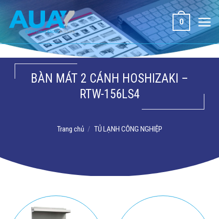
Bỏ
qua
0
nội
dung
BÀN MÁT 2 CÁNH HOSHIZAKI –
RTW-156LS4
Trang chủ
/
TỦ LẠNH CÔNG NGHIỆP