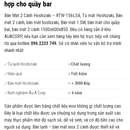
hợp cho quầy bar
Bàn Mát 2 Cánh Hoshizaki – RTW-156LS4, Tủ mát Hoshizaki, Bàn
mát 2 cánh, bàn mát hoshizaki, Bàn mát 1.5M, bàn mát cho quầy
bar, bàn mát 2 cánh 1500x600x850. Đều có hàng sẵn ở kho
AUACORP, nếu bạn cần xem hàng hãy liên hệ trực tiếp với chúng
tôi qua hotline
096 2233 749.
Sẽ có nhân viên tư vấn hỗ trợ mình
nhanh nhất
✅Tủ lạnh Hoshizaki
⭐
Ch
ất lượng
✅Hiệu quả
⭐
Ti
ết kiệm
✅Bàn mát Hoshizaki
⭐
> 3000 Bếp
✅Kinh nghiệm Âu Á Corp
⭐
6 n
ăm
Sản phẩm được làm bằng chất liệu inox không gỉ chất lượng cao.
Đây là loại chất liệu được ưa chuộng sử dụng trong sản xuất các
máy thực phẩm nhờ độ sạch sẽ, dễ vệ sinh, và có độ bền cao cho
người sử dụng. Bàn lạnh – bàn mát inox 2 cánh được thiết kế và