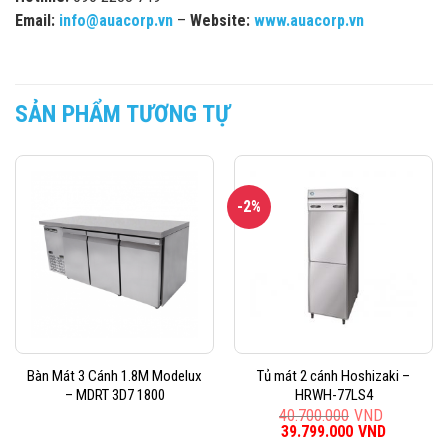
Email:
info@auacorp.vn
–
Website:
www.auacorp.vn
SẢN PHẨM TƯƠNG TỰ
-2%
Bàn Mát 3 Cánh 1.8M Modelux
Tủ mát 2 cánh Hoshizaki –
– MDRT 3D7 1800
HRWH-77LS4
40.700.000
VND
Giá
39.799.000
VND
Giá
gốc
hiện