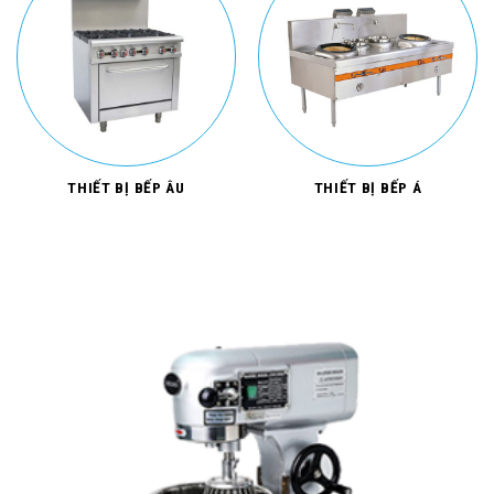
THIẾT BỊ BẾP ÂU
THIẾT BỊ BẾP Á