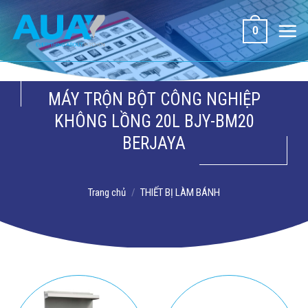
Bỏ
qua
0
nội
dung
MÁY TRỘN BỘT CÔNG NGHIỆP
KHÔNG LỒNG 20L BJY-BM20
BERJAYA
Trang chủ
/
THIẾT BỊ LÀM BÁNH