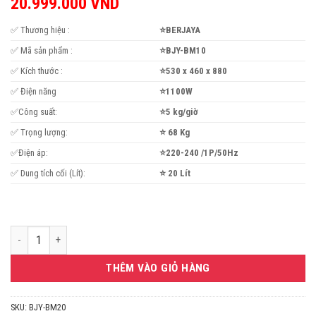
20.999.000
VND
✅ Thương hiệu :
⭐BERJAYA
✅ Mã sản phẩm :
⭐BJY-BM10
✅ Kích thước :
⭐530 x 460 x 880
✅ Điện năng
⭐1100W
✅Công suất:
⭐5 kg/giờ
✅ Trọng lượng:
⭐ 68 Kg
✅Điện áp:
⭐220-240 /1P/50Hz
✅ Dung tích cối (Lít):
⭐ 20 Lít
Máy trộn bột công nghiệp không lồng 20L BJY-BM20 Berjaya số lượng
THÊM VÀO GIỎ HÀNG
SKU:
BJY-BM20