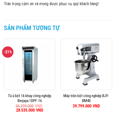
Trân trọng cảm ơn và mong được phục vụ quý khách hàng!
SẢN PHẨM TƯƠNG TỰ
-21%
Tủ ủ bột 16 khay công nghiệp
Máy trộn bột công nghiệp BJY-
Berjaya 1DPF-16
BM40
36.299.000
VND
39.799.000
VND
Giá
28.535.000
VND
Giá
gốc
hiện