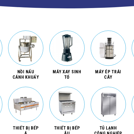
NỒI NẤU
MÁY XAY SINH
MÁY ÉP TRÁI
CÁNH KHUẤY
TỐ
CÂY
THIẾT BỊ BẾP
THIẾT BỊ BẾP
TỦ LẠNH
Á
ÂU
CÔNG NGHIỆP