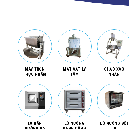
MÁY TRỘN
MẮT VẮT LY
CHẢO XÀO
THỰC PHẨM
TÂM
NHÂN
LÒ HẤP
LÒ NƯỚNG
LÒ NƯỚNG ĐỐI
NƯỚNG ĐA
BÁNH CÔNG
LƯU