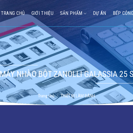
TRANG CHỦ
GIỚI THIỆU
SẢN PHẨM
DỰ ÁN
BẾP CÔNG
MÁY NHÀO BỘT ZANOLLI GALASSIA 25 
Trang chủ
/
THIẾT BỊ LÀM BÁNH